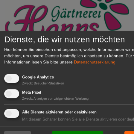
Dienste, die wir nutzen möchten
Gärtnerei Hanns
Hier können Sie einsehen und anpassen, welche Informationen wir 
Mitarbeiter (m/w/d) für unsere
möchten, um unsere Dienste bestmöglich einsetzen zu können.
Für 
Informationen lesen Sie bitte unsere
Datenschutzerklärung
Logistikhalle
Herongen
Google Analytics
zur Stellenanzeige
Zweck
:
Besucher-Statistiken
Meta Pixel
GABOT Immobilienangebote
Zweck
:
Anzeigen von zielgerichteter Werbung
Alle Dienste aktivieren oder deaktivieren
1A-Lage, ihre Chance in der
Mit diesem Schalter können Sie alle Dienste aktivieren oder deak
grünen Branche
Repräsentative Immobilie für