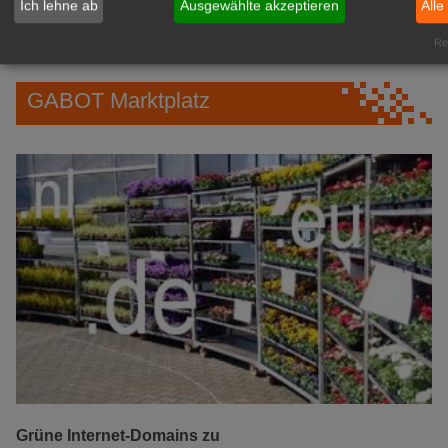
Ich lehne ab
Ausgewählte akzeptieren
Alle
IHREN Betrieb!
zur Anzeige
Rea
GABOT Marktplatz
Grüne Internet-Domains zu