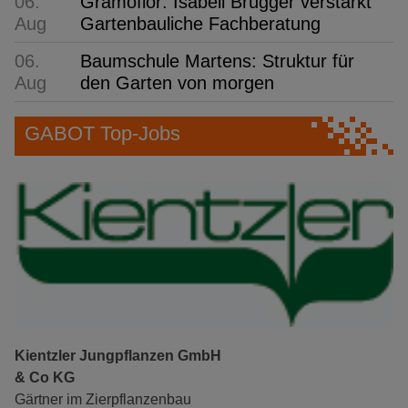
06.
Gramoflor: Isabell Brügger verstärkt
Aug
Gartenbauliche Fachberatung
06.
Baumschule Martens: Struktur für
Aug
den Garten von morgen
GABOT Top-Jobs
Kientzler Jungpflanzen GmbH
& Co KG
Gärtner im Zierpflanzenbau