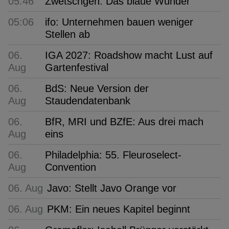
05:46
Zwetschgen: Das blaue Wunder
05:06
ifo: Unternehmen bauen weniger
Stellen ab
06.
IGA 2027: Roadshow macht Lust auf
Aug
Gartenfestival
06.
BdS: Neue Version der
Aug
Staudendatenbank
06.
BfR, MRI und BZfE: Aus drei mach
Aug
eins
06.
Philadelphia: 55. Fleuroselect-
Aug
Convention
06. Aug
Javo: Stellt Javo Orange vor
06. Aug
PKM: Ein neues Kapitel beginnt