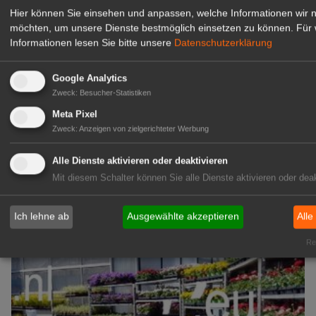
Hier können Sie einsehen und anpassen, welche Informationen wir 
zur Stellenanzeige
möchten, um unsere Dienste bestmöglich einsetzen zu können.
Für 
Informationen lesen Sie bitte unsere
Datenschutzerklärung
GABOT Immobilienangebote
Google Analytics
Zweck
:
Besucher-Statistiken
1A-Lage, ihre Chance in der
Meta Pixel
grünen Branche
Zweck
:
Anzeigen von zielgerichteter Werbung
Repräsentative Immobilie für
IHREN Betrieb!
Alle Dienste aktivieren oder deaktivieren
zur Anzeige
Mit diesem Schalter können Sie alle Dienste aktivieren oder deak
GABOT Marktplatz
Ich lehne ab
Ausgewählte akzeptieren
Alle
Rea