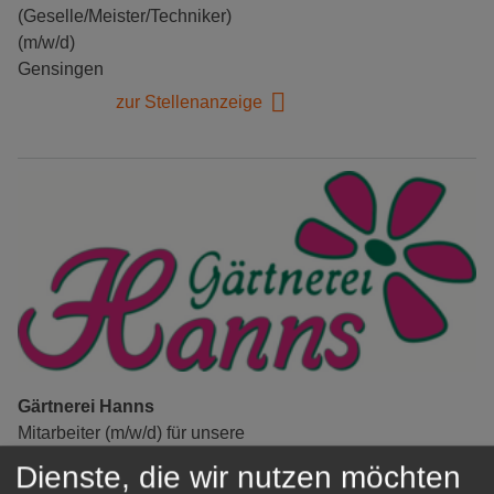
(Geselle/Meister/Techniker)
(m/w/d)
Gensingen
zur Stellenanzeige
Gärtnerei Hanns
Mitarbeiter (m/w/d) für unsere
Logistikhalle
Dienste, die wir nutzen möchten
Herongen