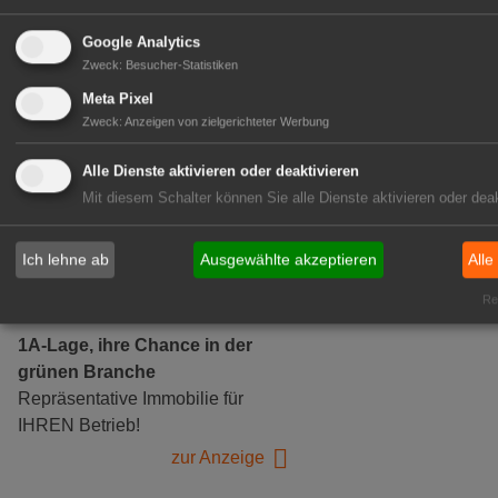
Google Analytics
Zweck
:
Besucher-Statistiken
Gärtnerei Hanns
Meta Pixel
Mitarbeiter (m/w/d) für unsere
Zweck
:
Anzeigen von zielgerichteter Werbung
Logistikhalle
Herongen
Alle Dienste aktivieren oder deaktivieren
Mit diesem Schalter können Sie alle Dienste aktivieren oder deak
zur Stellenanzeige
Ich lehne ab
Ausgewählte akzeptieren
Alle
GABOT Immobilienangebote
Rea
1A-Lage, ihre Chance in der
grünen Branche
Repräsentative Immobilie für
IHREN Betrieb!
zur Anzeige