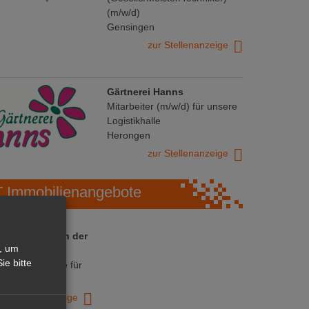
(m/w/d)
Gensingen
zur Stellenanzeige
Gärtnerei Hanns
Mitarbeiter (m/w/d) für unsere
Logistikhalle
Herongen
zur Stellenanzeige
Immobilienangebote
 ihre Chance in der
, um
ranche
ie bitte
ative Immobilie für
trieb!
zur Anzeige