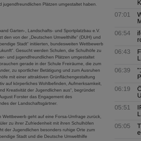
K
nd jugendfreundlichen Plätzen umgestaltet haben.
07:01
W
M
and Garten-, Landschafts- und Sportplatzbau e.V.
06:54
i
zt den von der „Deutschen Umwelthilfe“ (DUH) und
r
ebendige Stadt“ initiierten, bundesweiten Wettbewerb
ukunft“. Gesucht werden Schulen, die Schulhöfe zu
06:43
F
nder- und jugendfreundlichen Plätzen umgestaltet
L
 brauchen gerade in der Schule Freiräume, die zum
06:39
"
ander, zu sportlicher Betätigung und zum Ausruhen
P
höfe mit einer attraktiven Grünflächengestaltung
itiv auf körperliches Wohlbefinden, Aufmerksamkeit,
06:19
Ö
nd Kreativität der Jugendlichen aus“, begründet
August Forster das Engagement des
des der Landschaftsgärtner.
05:51
I
L
m Wettbewerb geht auf eine Forsa-Umfrage zurück,
üler zu ihrer Zufriedenheit mit ihren Schulhöfen
05:05
T
cht der Jugendlichen besonders ruhige Orte zum
e
bendige Stadt und die Deutsche Umwelthilfe