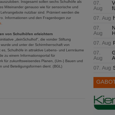
auszuloben. Insgesamt sollen sechs Schulhöfe als
07.
V
les Miteinander genauso wie für sensorische und
Aug
f
e Lehrangebote nutzbar sind. Prämiert werden die
07. Aug
uro. Informationen und den Fragenbogen zur
e
.
07.
N
Aug
H
ten von Schulhöfen erleichtern
itiative „deinSchulhof“, die vonder Stiftung
07. Aug
 wurde und unter der Schirmherrschaft von
ist es, Schulhöfe in attraktive Lebens- und Lernräume
07.
G
e zu einem Informationsportal für
Aug
A
rk für zukunftsweisendes Planen, (Um-) Bauen und
en und Beteiligungsformen dient. (BGL)
07. Aug
GABOT 