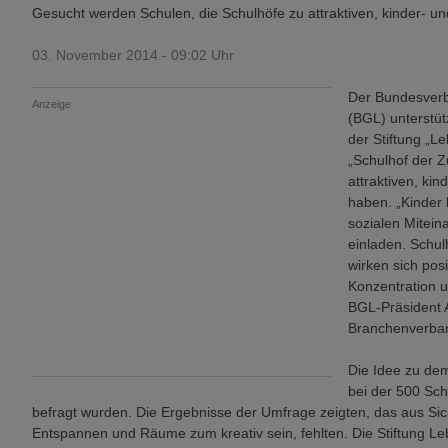
Gesucht werden Schulen, die Schulhöfe zu attraktiven, kinder- u
03. November 2014 - 09:02 Uhr
Der Bundesverb
Anzeige
(BGL) unterstüt
der Stiftung „L
„Schulhof der Z
attraktiven, ki
haben. „Kinder
sozialen Mitein
einladen. Schul
wirken sich pos
Konzentration u
BGL-Präsident 
Branchenverban
Die Idee zu de
bei der 500 Sch
befragt wurden. Die Ergebnisse der Umfrage zeigten, das aus Si
Entspannen und Räume zum kreativ sein, fehlten. Die Stiftung Le