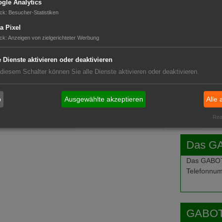
gle Analytics
ck
:
Besucher-Statistiken
GABOT 
a Pixel
ck
:
Anzeigen von zielgerichteter Werbung
e Dienste aktivieren oder deaktivieren
 diesem Schalter können Sie alle Dienste aktivieren oder deaktivieren.
b
Ausgewählte akzeptieren
Alle 
Real
Das G
Das GABOT-
Telefonnum
GABOT