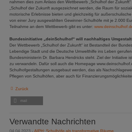
nahmen dies zum Anlass den Wettbewerb „Schulhof der Zukunft“ 
„Schulhof der Zukunft ausgezeichnet werden, die Raum für sozia
motorische Erlebnisse bieten und gleichzeitig für außerschulisch
von einer Jury ausgewählten Gewinner-Schulhöfe mit je 2.000 E
Teilnahme an dem Wettbewerb gibt es unter:
www.deinschulhof.d
Bundesinitiative „deinSchulhof“ will nachhaltiges Umgestal
Der Wettbewerb „Schulhof der Zukunft“ ist Bestandteil der Bundesin
Lebendige Stadt und die Deutsche Umwelthilfe ins Leben gerufen
Bundesministerin Dr. Barbara Hendricks steht. Ziel der Initiative 
zu verwandeln. Dafür soll auch die Homepage www.deinschulhof.d
Schulhofgestaltungen ausgebaut werden, das als Nachschlagewe
Pflegen von Schulhöfen, aber auch für Finanzierungsmöglichkeit
Zurück
mail
Verwandte Nachrichten
04.04.2023 -
AIPH: Schulhöfe als transformative Räume