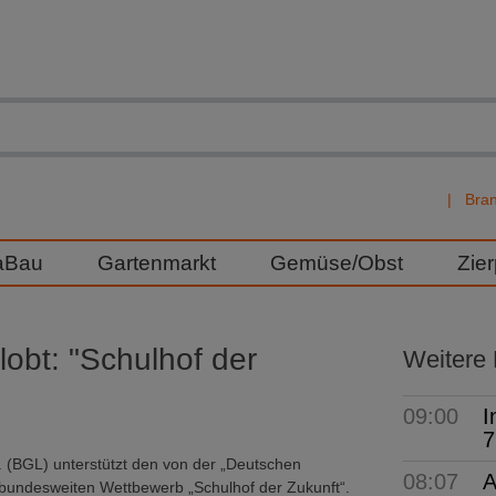
Bra
aBau
Gartenmarkt
Gemüse/Obst
Zie
obt: "Schulhof der
Weitere
09:00
I
7
 (BGL) unterstützt den von der „Deutschen
08:07
A
n, bundesweiten Wettbewerb „Schulhof der Zukunft“.