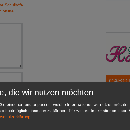
ne Schulhöfe
n online
GABOT 
e, die wir nutzen möchten
1A-Lage,
Sie einsehen und anpassen, welche Informationen wir nutzen möchten
grünen B
te bestmöglich einsetzen zu können.
Für weitere Informationen lesen S
Repräsent
nden.
nschutzerklärung
IHREN Be