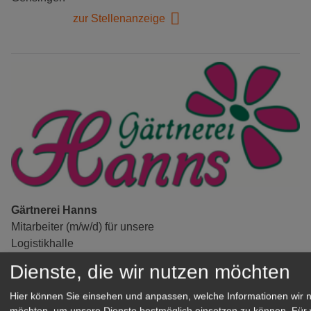
zur Stellenanzeige
Gärtnerei Hanns
Mitarbeiter (m/w/d) für unsere
Logistikhalle
Herongen
Dienste, die wir nutzen möchten
zur Stellenanzeige
Hier können Sie einsehen und anpassen, welche Informationen wir 
möchten, um unsere Dienste bestmöglich einsetzen zu können.
Für 