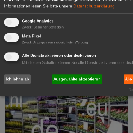
GABOT Immobilienangebote
Informationen lesen Sie bitte unsere
Datenschutzerklärung
Google Analytics
1A-Lage, ihre Chance in der
Zweck
:
Besucher-Statistiken
grünen Branche
Meta Pixel
Repräsentative Immobilie für
Zweck
:
Anzeigen von zielgerichteter Werbung
IHREN Betrieb!
zur Anzeige
Alle Dienste aktivieren oder deaktivieren
Mit diesem Schalter können Sie alle Dienste aktivieren oder deak
GABOT Marktplatz
Ich lehne ab
Ausgewählte akzeptieren
Alle
Rea