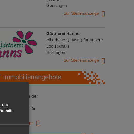
Gensingen
zur Stellenanzeige
Gärtnerei Hanns
Mitarbeiter (m/w/d) für unsere
Logistikhalle
Herongen
zur Stellenanzeige
Immobilienangebote
 ihre Chance in der
ranche
, um
ative Immobilie für
ie bitte
trieb!
zur Anzeige