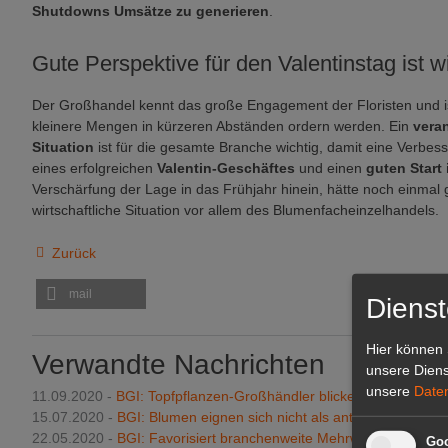
Shutdowns Umsätze zu generieren
.
Gute Perspektive für den Valentinstag ist w
Der Großhandel kennt das große Engagement der Floristen und ist
kleinere Mengen in kürzeren Abständen ordern werden. Ein
vera
Situation
ist für die gesamte Branche wichtig, damit eine Verbes
eines erfolgreichen
Valentin-Geschäftes
und einen
guten Start
Verschärfung der Lage in das Frühjahr hinein, hätte noch einmal
wirtschaftliche Situation vor allem des Blumenfacheinzelhandels.
Zurück
mail
Dienst
Hier können 
Verwandte Nachrichten
unsere Diens
unsere
Date
11.09.2020 -
BGI: Topfpflanzen-Großhändler blicken zufrieden a
15.07.2020 -
BGI: Blumen eignen sich nicht als anti-emanzipator
22.05.2020 -
BGI: Favorisiert branchenweite Mehrweglösung
Goo