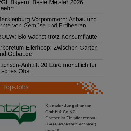
VGL Bayern: Beste Meister 2026
geehrt
ecklenburg-Vorpommern: Anbau und
rnte von Gemüse und Erdbeeren
BÖLW: Bio wächst trotz Konsumflaute
rboretum Ellerhoop: Zwischen Garten
nd Gebäude
achsen-Anhalt: 20 Euro monatlich für
risches Obst
Top-Jobs
Kientzler Jungpflanzen
GmbH & Co KG
Gärtner im Zierpflanzenbau
(Geselle/Meister/Techniker)
(m/w/d)