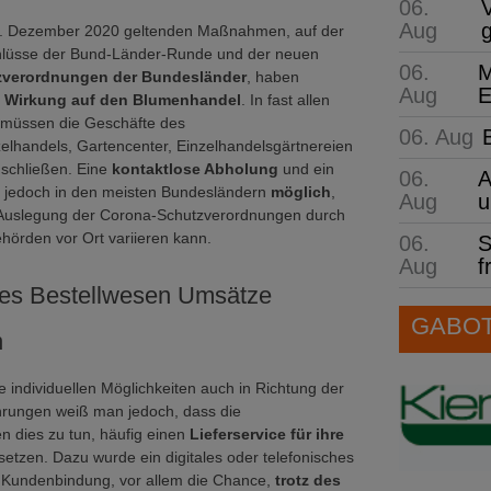
06.
Aug
6. Dezember 2020 geltenden Maßnahmen, auf der
hlüsse der Bund-Länder-Runde und der neuen
06.
M
zverordnungen der Bundesländer
, haben
Aug
E
e
Wirkung auf den Blumenhandel
. In fast allen
müssen die Geschäfte des
06. Aug
elhandels, Gartencenter, Einzelhandelsgärtnereien
schließen. Eine
kontaktlose Abholung
und ein
06.
A
t jedoch in den meisten Bundesländern
möglich
,
Aug
u
Auslegung der Corona-Schutzverordnungen durch
örden vor Ort variieren kann.
06.
S
Aug
f
ves Bestellwesen Umsätze
GABOT 
n
ne individuellen Möglichkeiten auch in Richtung der
rungen weiß man jedoch, dass die
n dies zu tun, häufig einen
Lieferservice für ihre
setzen. Dazu wurde ein digitales oder telefonisches
er Kundenbindung, vor allem die Chance,
trotz des