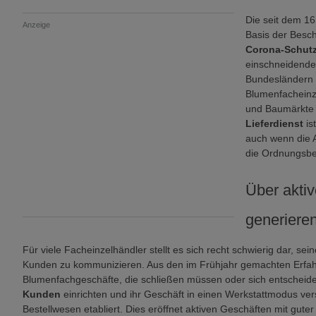
Die seit dem 1
Anzeige
Basis der Besc
Corona-Schut
einschneidend
Bundesländern 
Blumenfacheinz
und Baumärkte 
Lieferdienst
is
auch wenn die 
die Ordnungsbeh
Über akti
generiere
Für viele Facheinzelhändler stellt es sich recht schwierig dar, sei
Kunden zu kommunizieren. Aus den im Frühjahr gemachten Erfah
Blumenfachgeschäfte, die schließen müssen oder sich entscheide
Kunden
einrichten und ihr Geschäft in einen Werkstattmodus ver
Bestellwesen etabliert. Dies eröffnet aktiven Geschäften mit gut