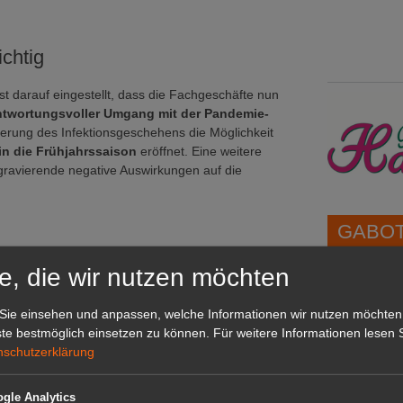
ichtig
 darauf eingestellt, dass die Fachgeschäfte nun
ntwortungsvoller Umgang mit der Pandemie-
serung des Infektionsgeschehens die Möglichkeit
 in die Frühjahrssaison
eröffnet. Eine weitere
 gravierende negative Auswirkungen auf die
GABOT 
e, die wir nutzen möchten
1A-Lage,
grünen B
Sie einsehen und anpassen, welche Informationen wir nutzen möchten
Repräsent
te bestmöglich einsetzen zu können.
Für weitere Informationen lesen S
IHREN Be
nschutzerklärung
uf die Sommersaison
isches Symbol
gle Analytics