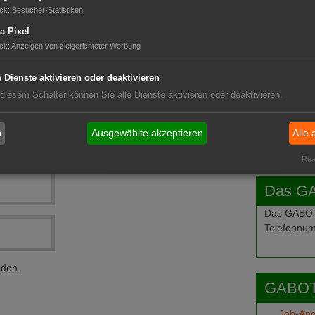
ssen
GABOT 
ck
:
Besucher-Statistiken
a Pixel
ck
:
Anzeigen von zielgerichteter Werbung
e Dienste aktivieren oder deaktivieren
 diesem Schalter können Sie alle Dienste aktivieren oder deaktivieren.
b
Ausgewählte akzeptieren
Alle 
Real
Das G
Das GABOT-
Telefonnum
nden.
GABOT
Job-An