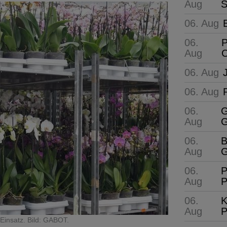
Aug
S
06. Aug
06.
P
Aug
C
06. Aug
06. Aug
06.
G
Aug
G
06.
B
Aug
G
06.
P
Aug
P
06.
K
Aug
P
insatz. Bild: GABOT.