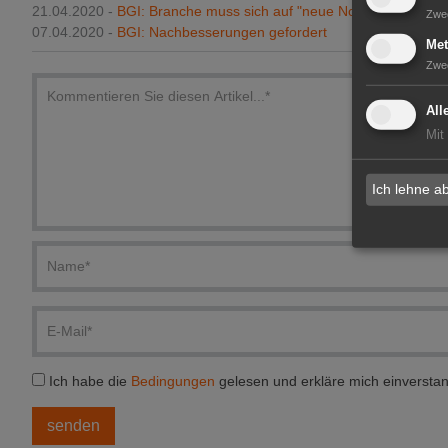
21.04.2020 -
BGI: Branche muss sich auf "neue Normalität" einla
Zwe
07.04.2020 -
BGI: Nachbesserungen gefordert
Met
Zwe
All
Mit
Ich lehne a
Ich habe die
Bedingungen
gelesen und erkläre mich einversta