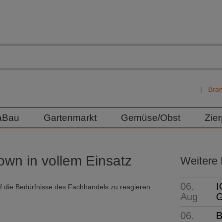
Bra
aBau
Gartenmarkt
Gemüse/Obst
Zie
wn in vollem Einsatz
Weitere
06.
I
uf die Bedürfnisse des Fachhandels zu reagieren.
Aug
G
06.
B