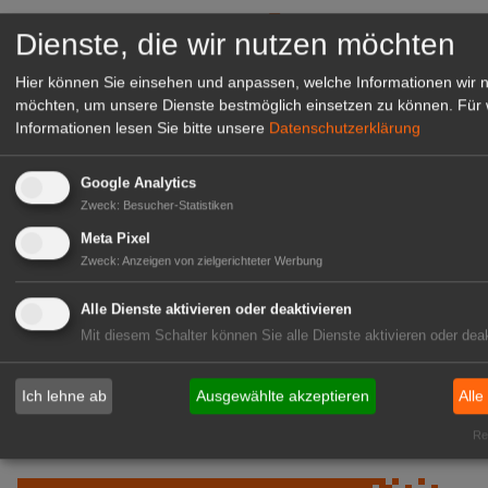
zur Stellenanzeige
Dienste, die wir nutzen möchten
Hier können Sie einsehen und anpassen, welche Informationen wir 
möchten, um unsere Dienste bestmöglich einsetzen zu können.
Für 
Informationen lesen Sie bitte unsere
Datenschutzerklärung
Google Analytics
Zweck
:
Besucher-Statistiken
Meta Pixel
Zweck
:
Anzeigen von zielgerichteter Werbung
Alle Dienste aktivieren oder deaktivieren
Gärtnerei Hanns
Mit diesem Schalter können Sie alle Dienste aktivieren oder deak
Mitarbeiter (m/w/d) für unsere
Logistikhalle
Ich lehne ab
Ausgewählte akzeptieren
Alle
Herongen
zur Stellenanzeige
Rea