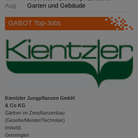
Aug
Garten und Gebäude
GABOT Top-Jobs
Kientzler Jungpflanzen GmbH
& Co KG
Gärtner im Zierpflanzenbau
(Geselle/Meister/Techniker)
(m/w/d)
Gensingen