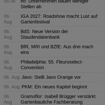
05:06
ifo: Unternehmen bauen weniger
Stellen ab
06.
IGA 2027: Roadshow macht Lust auf
Aug
Gartenfestival
06.
BdS: Neue Version der
Aug
Staudendatenbank
06.
BfR, MRI und BZfE: Aus drei mach
Aug
eins
06.
Philadelphia: 55. Fleuroselect-
Aug
Convention
06. Aug
Javo: Stellt Javo Orange vor
06. Aug
PKM: Ein neues Kapitel beginnt
06.
Gramoflor: Isabell Brügger verstärkt
Aug
Gartenbauliche Fachberatung