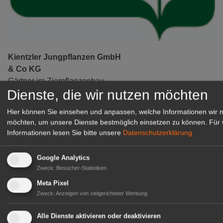
Kientzler Jungpflanzen GmbH
& Co KG
Gärtner im Zierpflanzenbau
Dienste, die wir nutzen möchten
(Geselle/Meister/Techniker)
(m/w/d)
Hier können Sie einsehen und anpassen, welche Informationen wir 
Gensingen
möchten, um unsere Dienste bestmöglich einsetzen zu können.
Für 
zur Stellenanzeige
Informationen lesen Sie bitte unsere
Datenschutzerklärung
Google Analytics
Zweck
:
Besucher-Statistiken
Meta Pixel
Zweck
:
Anzeigen von zielgerichteter Werbung
Alle Dienste aktivieren oder deaktivieren