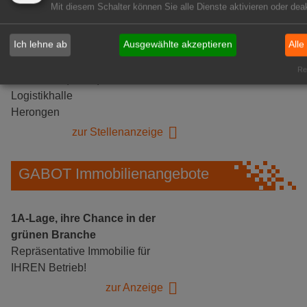
Mit diesem Schalter können Sie alle Dienste aktivieren oder deak
Ich lehne ab
Ausgewählte akzeptieren
Alle
Gärtnerei Hanns
Rea
Mitarbeiter (m/w/d) für unsere
Logistikhalle
Herongen
zur Stellenanzeige
GABOT Immobilienangebote
1A-Lage, ihre Chance in der
grünen Branche
Repräsentative Immobilie für
IHREN Betrieb!
zur Anzeige