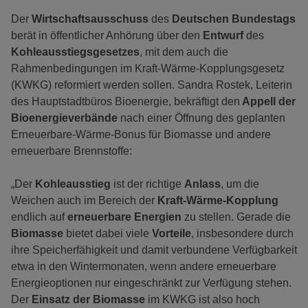
Der
Wirtschaftsausschuss
des
Deutschen Bundestags
berät in öffentlicher Anhörung über den
Entwurf
des
Kohleausstiegsgesetzes
, mit dem auch die
Rahmenbedingungen im Kraft-Wärme-Kopplungsgesetz
(KWKG) reformiert werden sollen. Sandra Rostek, Leiterin
des Hauptstadtbüros Bioenergie, bekräftigt den
Appell der
Bioenergieverbände
nach einer Öffnung des geplanten
Erneuerbare-Wärme-Bonus für Biomasse und andere
erneuerbare Brennstoffe:
„Der
Kohleausstieg
ist der richtige
Anlass
, um die
Weichen auch im Bereich der
Kraft-Wärme-Kopplung
endlich auf
erneuerbare Energien
zu stellen. Gerade die
Biomasse
bietet dabei viele
Vorteile
, insbesondere durch
ihre Speicherfähigkeit und damit verbundene Verfügbarkeit
etwa in den Wintermonaten, wenn andere erneuerbare
Energieoptionen nur eingeschränkt zur Verfügung stehen.
Der
Einsatz der Biomasse
im KWKG ist also hoch