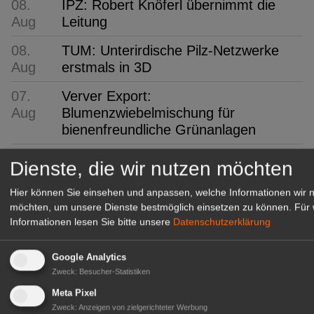
08.
IPZ: Robert Knöferl übernimmt die
Aug
Leitung
08.
TUM: Unterirdische Pilz-Netzwerke
Aug
erstmals in 3D
07.
Verver Export:
Aug
Blumenzwiebelmischung für
bienenfreundliche Grünanlagen
07. Aug
hagebau: 24 Nachwuchskräfte
Dienste, die wir nutzen möchten
07.
Niedersachsen: Lieblingsbeere ist die
Hier können Sie einsehen und anpassen, welche Informationen wir 
Aug
Heidelbeere
möchten, um unsere Dienste bestmöglich einsetzen zu können.
Für 
Informationen lesen Sie bitte unsere
Datenschutzerklärung
07. Aug
FLORUM 2026: 27 Fachaussteller
Google Analytics
07.
Gartenbau-Versicherung: Erneut mit
Zweck
:
Besucher-Statistiken
Aug
Assekurata-Reating A++
ausgezeichnet
Meta Pixel
Zweck
:
Anzeigen von zielgerichteter Werbung