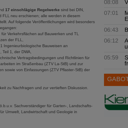
08:08
V
ind
17 einschlägige Regelwerke
sind bei DIN,
07:01
M
FLL neu erschienen; alle werden in diesem
E
ellt. Auf folgende Veröffentlichungen wird besonders
gegangen:
06:43
B
 für Verkehrsflächen auf Bauwerken und TL
06:12
A
zen der FLL,
u
-1 Ingenieurbiologische Bauweisen an
 Teil 1, der DWA,
05:59
S
echnische Vertragsbedingungen und Richtlinien für
f
arbeiten im Straßenbau (ZTV La-StB) und zur
gen sowie von Einfassungen (ZTV Pflaster-StB) der
GABOT 
eit zu Nachfragen und zur vertieften Diskussion.
 ö.b.u.v. Sachverständiger für Garten-, Landschafts-
für Umwelt, Landwirtschaft und Geologie in