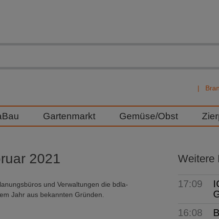
Bra
aBau
Gartenmarkt
Gemüse/Obst
Zie
bruar 2021
Weitere
17:09
I
 Planungsbüros und Verwaltungen die bdla-
G
iesem Jahr aus bekannten Gründen.
16:08
B