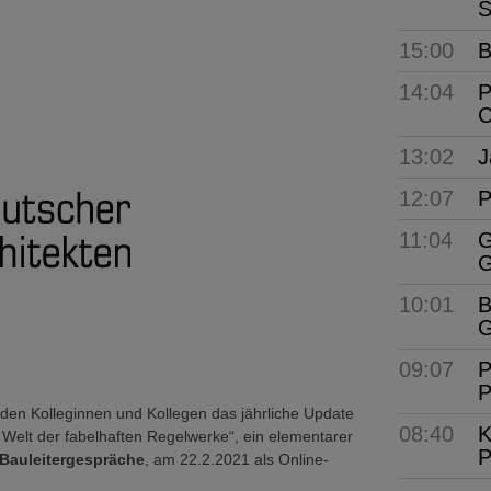
S
15:00
B
14:04
P
C
13:02
J
12:07
P
11:04
G
G
10:01
B
G
09:07
P
P
 den Kolleginnen und Kollegen das jährliche Update
08:40
K
Welt der fabelhaften Regelwerke“, ein elementarer
P
Bauleitergespräche
, am 22.2.2021 als Online-