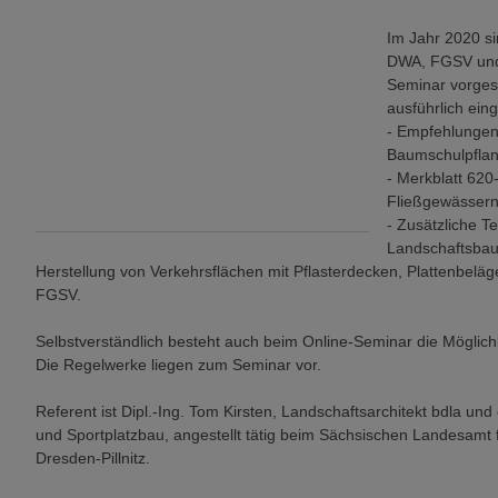
Im Jahr 2020 s
DWA, FGSV und 
Seminar vorgest
ausführlich ein
- Empfehlungen
Baumschulpflan
- Merkblatt 620
Fließgewässern,
- Zusätzliche T
Landschaftsbau
Herstellung von Verkehrsflächen mit Pflasterdecken, Plattenbelä
FGSV.
Selbstverständlich besteht auch beim Online-Seminar die Möglichk
Die Regelwerke liegen zum Seminar vor.
Referent ist Dipl.-Ing. Tom Kirsten, Landschaftsarchitekt bdla und
und Sportplatzbau, angestellt tätig beim Sächsischen Landesamt 
Dresden-Pillnitz.