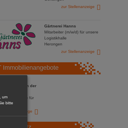
zur Stellenanzeige
Gärtnerei Hanns
Mitarbeiter (m/w/d) für unsere
Logistikhalle
Herongen
zur Stellenanzeige
Immobilienangebote
 ihre Chance in der
ranche
, um
ative Immobilie für
ie bitte
trieb!
zur Anzeige
Marktplatz