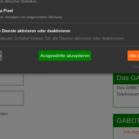
ck
:
Besucher-Statistiken
a Pixel
ck
:
Anzeigen von zielgerichteter Werbung
e Dienste aktivieren oder deaktivieren
 diesem Schalter können Sie alle Dienste aktivieren oder deaktivieren.
b
Ausgewählte akzeptieren
Alle 
Real
Das G
Das GABOT-
Telefonnum
nden.
GABOT
Job-An