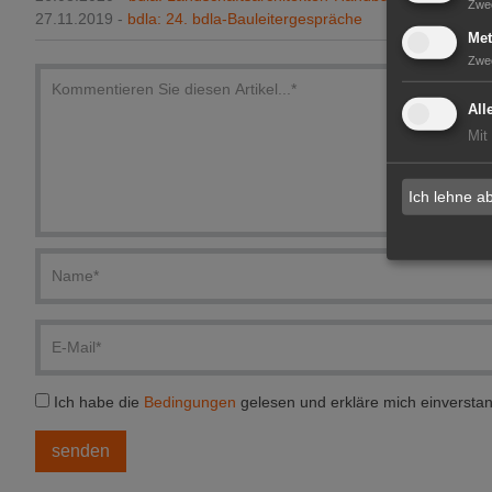
Zwe
27.11.2019 -
bdla: 24. bdla-Bauleitergespräche
Met
Zwe
All
Mit
Ich lehne a
Ich habe die
Bedingungen
gelesen und erkläre mich einversta