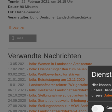
Termin
: 22. Februar 2021, um 16.15 Uhr
Dauer
: 90 Minuten
Ort
: Online-Seminar
Veranstalter
: Bund Deutscher Landschaftsarchitekten
Zurück
mail
Verwandte Nachrichten
13.05.2021 -
bdla: Women in Landscape Architecture
17.02.2021 -
bdla: Orientierungshilfen zum neuen Preisrecht
Dienst
03.02.2021 -
bdla: Wettbewerbskultur stärken
21.01.2021 -
bdla: Beiratstagung am 13.11.2020
Hier können 
18.01.2021 -
Landschaftsarchitekten: "Wir gestalten Klima"
unsere Diens
06.11.2020 -
bdla: Deutscher Landschaftsarchitektur-Preis 2021
unsere
Date
26.10.2020 -
bdla: Stellungnahme zu geplantem Insektenschutzg
24.09.2020 -
bdla: Startet bundesweite Erhebung zum Fachkräfte
27.08.2020 -
bdla: Stellungnahmen zur HOAI-Änderungsverordn
Goo
26.08.2020 -
bdla: Landschaftsarchitekten-Handbuch 2020-2021 