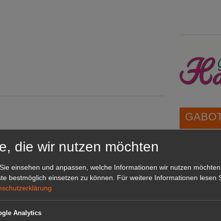
GABOT 
e, die wir nutzen möchten
1A-Lage,
grünen B
Sie einsehen und anpassen, welche Informationen wir nutzen möchten
Repräsent
te bestmöglich einsetzen zu können.
Für weitere Informationen lesen S
IHREN Be
nschutzerklärung
esetz
bedarf
ung
gle Analytics
GABOT 
erschienen