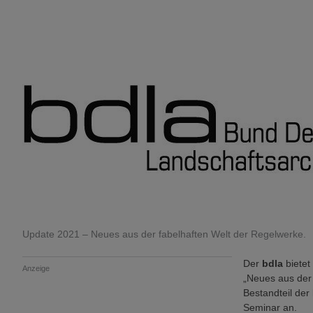
Update 2021 – Neues aus der fabelhaften Welt der Regelwerke.
Der
bdla
bietet
Anzeige
„Neues aus der 
Bestandteil der
Seminar an.