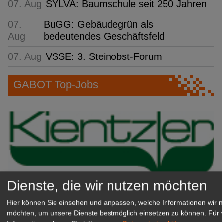
07. Aug
SYLVA: Baumschule seit 250 Jahren
07.
BuGG: Gebäudegrün als
Aug
bedeutendes Geschäftsfeld
07. Aug
VSSE: 3. Steinobst-Forum
GABOT Top-Jobs
Dienste, die wir nutzen möchten
Hier können Sie einsehen und anpassen, welche Informationen wir 
Kientzler Jungpflanzen GmbH
möchten, um unsere Dienste bestmöglich einsetzen zu können.
Für 
& Co KG