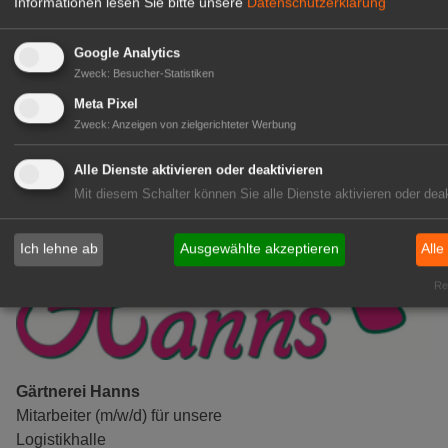
Informationen lesen Sie bitte unsere
Datenschutzerklärung
Gärtner im Zierpflanzenbau
(Geselle/Meister/Techniker)
Google Analytics
(m/w/d)
Zweck
:
Besucher-Statistiken
Gensingen
Meta Pixel
zur Stellenanzeige
Zweck
:
Anzeigen von zielgerichteter Werbung
Alle Dienste aktivieren oder deaktivieren
Mit diesem Schalter können Sie alle Dienste aktivieren oder deak
Ich lehne ab
Ausgewählte akzeptieren
Alle
Rea
Gärtnerei Hanns
Mitarbeiter (m/w/d) für unsere
Logistikhalle