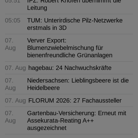
05:51
IPZ: Robert Knöferl übernimmt die
Leitung
05:05
TUM: Unterirdische Pilz-Netzwerke
erstmals in 3D
07.
Verver Export:
Aug
Blumenzwiebelmischung für
bienenfreundliche Grünanlagen
07. Aug
hagebau: 24 Nachwuchskräfte
07.
Niedersachsen: Lieblingsbeere ist die
Aug
Heidelbeere
07. Aug
FLORUM 2026: 27 Fachaussteller
07.
Gartenbau-Versicherung: Erneut mit
Aug
Assekurata-Reating A++
ausgezeichnet