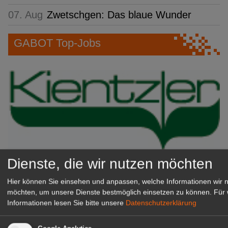
07. Aug
Zwetschgen: Das blaue Wunder
GABOT Top-Jobs
Dienste, die wir nutzen möchten
Kientzler Jungpflanzen GmbH
& Co KG
Hier können Sie einsehen und anpassen, welche Informationen wir 
Gärtner im Zierpflanzenbau
möchten, um unsere Dienste bestmöglich einsetzen zu können.
Für 
Informationen lesen Sie bitte unsere
Datenschutzerklärung
(Geselle/Meister/Techniker)
(m/w/d)