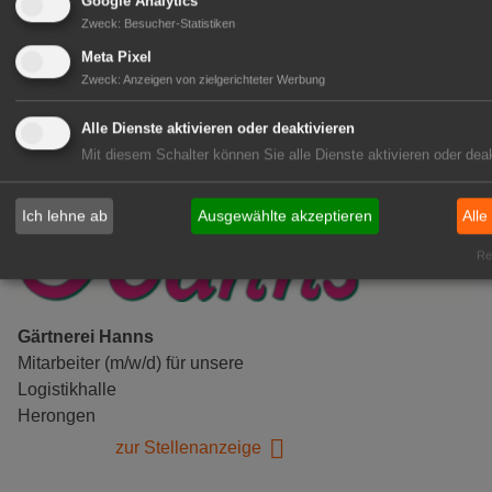
Gensingen
Google Analytics
Zweck
:
Besucher-Statistiken
zur Stellenanzeige
Meta Pixel
Zweck
:
Anzeigen von zielgerichteter Werbung
Alle Dienste aktivieren oder deaktivieren
Mit diesem Schalter können Sie alle Dienste aktivieren oder deak
Ich lehne ab
Ausgewählte akzeptieren
Alle
Rea
Gärtnerei Hanns
Mitarbeiter (m/w/d) für unsere
Logistikhalle
Herongen
zur Stellenanzeige