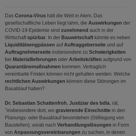
Das
Corona-Virus
hält die Welt in Atem. Das
gesellschaftliche Leben liegt lahm, die
Auswirkungen
der
COVID-19-Epidemie sind
zunehmend
auch in der
Wirtschaft
spürbar
. In der
Bauwirtschaft
könnte es neben
Liquiditätsengpässen
auf
Auftraggeberseite
und auf
Auftragnehmerseite
insbesondere zu
Schwierigkeiten
bei
Materiallieferungen
oder
Arbeitskräften
aufgrund von
Quarantänemaßnahmen
kommen. Vertraglich
vereinbarte Fristen können nicht gehalten werden. Welche
rechtlichen Auswirkungen
können diese Störungen im
Bauablauf haben?
Dr. Sebastian Schattenfroh
,
Justiziar des bdla
, rät,
"insbesondere dort, wo
gravierende Einschnitte
in den
Planungs- oder Bauablauf bevorstehen (Stilllegung von
Baustellen), vorab nach
Verhandlungslösungen
in Form
von
Anpassungsvereinbarungen
zu suchen, in denen