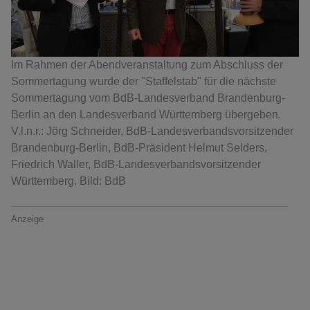
Im Rahmen der Abendveranstaltung zum Abschluss der
Sommertagung wurde der "Staffelstab" für die nächste
Sommertagung vom BdB-Landesverband Brandenburg-
Berlin an den Landesverband Württemberg übergeben.
V.l.n.r.: Jörg Schneider, BdB-Landesverbandsvorsitzender
Brandenburg-Berlin, BdB-Präsident Helmut Selders,
Friedrich Waller, BdB-Landesverbandsvorsitzender
Württemberg. Bild: BdB
Anzeige