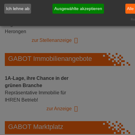
Ich lehne ab
Ausgewählte akzeptieren
Alle
Gärtnerei Hanns
Mitarbeiter (m/w/d) für unsere
Rea
Logistikhalle
Herongen
zur Stellenanzeige
GABOT Immobilienangebote
1A-Lage, ihre Chance in der
grünen Branche
Repräsentative Immobilie für
IHREN Betrieb!
zur Anzeige
GABOT Marktplatz