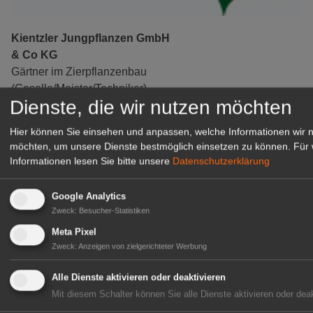
Kientzler Jungpflanzen GmbH
& Co KG
Gärtner im Zierpflanzenbau
(Geselle/Meister/Techniker)
Dienste, die wir nutzen möchten
(m/w/d)
Gensingen
Hier können Sie einsehen und anpassen, welche Informationen wir 
zur Stellenanzeige
möchten, um unsere Dienste bestmöglich einsetzen zu können.
Für 
Informationen lesen Sie bitte unsere
Datenschutzerklärung
Google Analytics
Zweck
:
Besucher-Statistiken
Meta Pixel
Zweck
:
Anzeigen von zielgerichteter Werbung
Alle Dienste aktivieren oder deaktivieren
Mit diesem Schalter können Sie alle Dienste aktivieren oder deak