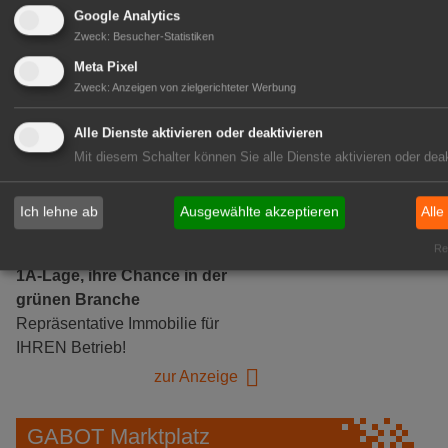
Google Analytics
Zweck
:
Besucher-Statistiken
Gärtnerei Hanns
Meta Pixel
Mitarbeiter (m/w/d) für unsere
Zweck
:
Anzeigen von zielgerichteter Werbung
Logistikhalle
Herongen
Alle Dienste aktivieren oder deaktivieren
zur Stellenanzeige
Mit diesem Schalter können Sie alle Dienste aktivieren oder deak
GABOT Immobilienangebote
Ich lehne ab
Ausgewählte akzeptieren
Alle
Rea
1A-Lage, ihre Chance in der
grünen Branche
Repräsentative Immobilie für
IHREN Betrieb!
zur Anzeige
GABOT Marktplatz