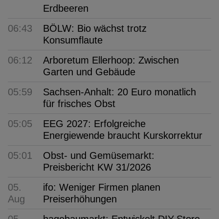
Erdbeeren
06:43
BÖLW: Bio wächst trotz
Konsumflaute
06:12
Arboretum Ellerhoop: Zwischen
Garten und Gebäude
05:59
Sachsen-Anhalt: 20 Euro monatlich
für frisches Obst
05:05
EEG 2027: Erfolgreiche
Energiewende braucht Kurskorrektur
05:01
Obst- und Gemüsemarkt:
Preisbericht KW 31/2026
05.
ifo: Weniger Firmen planen
Aug
Preiserhöhungen
05.
hagebaumarkt: Entwickelt DIY-Store