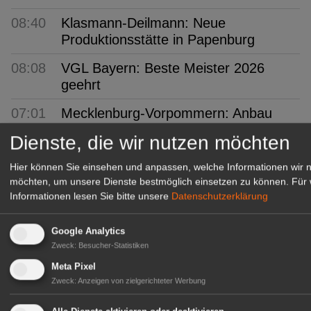
08:40
Klasmann-Deilmann: Neue
Produktionsstätte in Papenburg
08:08
VGL Bayern: Beste Meister 2026
geehrt
07:01
Mecklenburg-Vorpommern: Anbau
und Ernte von Gemüse und
Dienste, die wir nutzen möchten
Erdbeeren
Hier können Sie einsehen und anpassen, welche Informationen wir 
06:43
BÖLW: Bio wächst trotz
möchten, um unsere Dienste bestmöglich einsetzen zu können.
Für 
Konsumflaute
Informationen lesen Sie bitte unsere
Datenschutzerklärung
06:12
Arboretum Ellerhoop: Zwischen
Google Analytics
Garten und Gebäude
Zweck
:
Besucher-Statistiken
05:59
Sachsen-Anhalt: 20 Euro monatlich
Meta Pixel
für frisches Obst
Zweck
:
Anzeigen von zielgerichteter Werbung