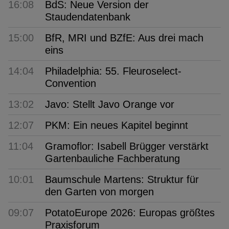
16:08
BdS: Neue Version der
Staudendatenbank
15:00
BfR, MRI und BZfE: Aus drei mach
eins
14:04
Philadelphia: 55. Fleuroselect-
Convention
13:02
Javo: Stellt Javo Orange vor
12:07
PKM: Ein neues Kapitel beginnt
11:04
Gramoflor: Isabell Brügger verstärkt
Gartenbauliche Fachberatung
10:01
Baumschule Martens: Struktur für
den Garten von morgen
09:07
PotatoEurope 2026: Europas größtes
Praxisforum