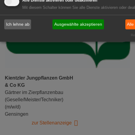
Alle Dienste aktivieren oder deaktivieren
GABOT Top-Jobs
Mit diesem Schalter können Sie alle Dienste aktivieren oder deak
Ich lehne ab
Ausgewählte akzeptieren
Alle
Rea
Kientzler Jungpflanzen GmbH
& Co KG
Gärtner im Zierpflanzenbau
(Geselle/Meister/Techniker)
(m/w/d)
Gensingen
zur Stellenanzeige