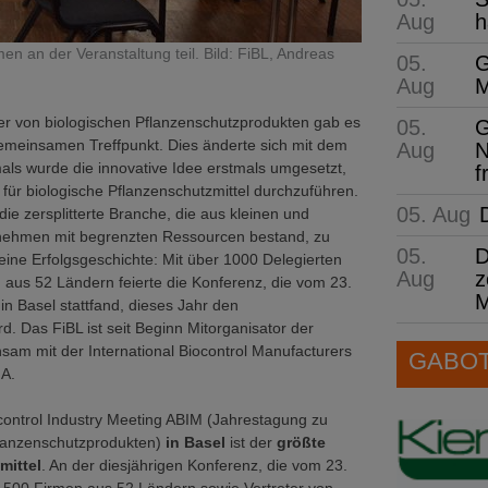
Aug
h
 an der Veranstaltung teil. Bild: FiBL, Andreas
05.
G
Aug
M
ler von biologischen Pflanzenschutzprodukten gab es
05.
G
emeinsamen Treffpunkt. Dies änderte sich mit dem
Aug
N
ls wurde die innovative Idee erstmals umgesetzt,
f
für biologische Pflanzenschutzmittel durchzuführen.
05. Aug
die zersplitterte Branche, die aus kleinen und
rnehmen mit begrenzten Ressourcen bestand, zu
05.
D
eine Erfolgsgeschichte: Mit über 1000 Delegierten
Aug
z
aus 52 Ländern feierte die Konferenz, die vom 23.
M
 in Basel stattfand, dieses Jahr den
d. Das FiBL ist seit Beginn Mitorganisator der
am mit der International Biocontrol Manufacturers
GABOT 
MA.
control Industry Meeting ABIM (Jahrestagung zu
flanzenschutzprodukten)
in Basel
ist der
größte
mittel
. An der diesjährigen Konferenz, die vom 23.