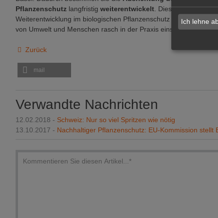
Pflanzenschutz
langfristig
weiterentwickelt
. Dies ist ganz im I
Weiterentwicklung im biologischen Pflanzenschutz angewiesen si
Ich lehne a
von Umwelt und Menschen rasch in der Praxis einsetzen. (Quelle:
Zurück
mail
Verwandte Nachrichten
12.02.2018 -
Schweiz: Nur so viel Spritzen wie nötig
13.10.2017 -
Nachhaltiger Pflanzenschutz: EU-Kommission stellt 