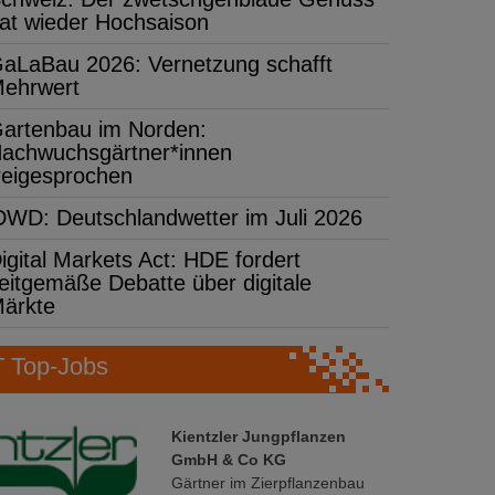
at wieder Hochsaison
aLaBau 2026: Vernetzung schafft
ehrwert
artenbau im Norden:
achwuchsgärtner*innen
reigesprochen
DWD: Deutschlandwetter im Juli 2026
igital Markets Act: HDE fordert
eitgemäße Debatte über digitale
ärkte
Top-Jobs
Kientzler Jungpflanzen
GmbH & Co KG
Gärtner im Zierpflanzenbau