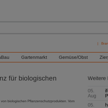
Bra
aBau
Gartenmarkt
Gemüse/Obst
Zie
nz für biologischen
Weitere
05.
i
Aug
P
er von biologischen Pflanzenschutzprodukten. Vom
05.
h