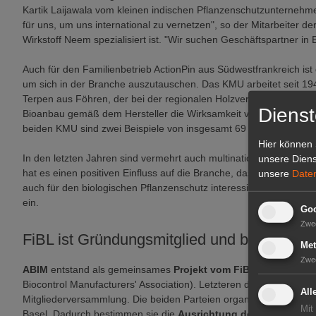
Kartik Laijawala vom kleinen indischen Pflanzenschutzunternehm
für uns, um uns international zu vernetzen", so der Mitarbeiter de
Wirkstoff Neem spezialisiert ist. "Wir suchen Geschäftspartner in 
Auch für den Familienbetrieb ActionPin aus Südwestfrankreich ist d
um sich in der Branche auszutauschen. Das KMU arbeitet seit 19
Terpen aus Föhren, der bei der regionalen Holzverarbeitung zu Papi
Dienst
Bioanbau gemäß dem Hersteller die Wirksamkeit von Pflanzenschu
beiden KMU sind zwei Beispiele von insgesamt 69 Ausstellern aus 
Hier können 
In den letzten Jahren sind vermehrt auch multinationale Konzerne
unsere Diens
hat es einen positiven Einfluss auf die Branche, dass sich die gr
unsere
Date
auch für den biologischen Pflanzenschutz interessieren. Denn sie
ein.
Goo
Zwe
FiBL ist Gründungsmitglied und bis heute T
Met
Zwe
ABIM
entstand als gemeinsames
Projekt vom FiBL
und dem inte
Biocontrol Manufacturers' Association). Letzteren dient der Anlass
All
Mitgliederversammlung. Die beiden Parteien organisieren bis h
Mit
Basel. Dadurch bestimmen sie die
Ausrichtung des ABIM
und be