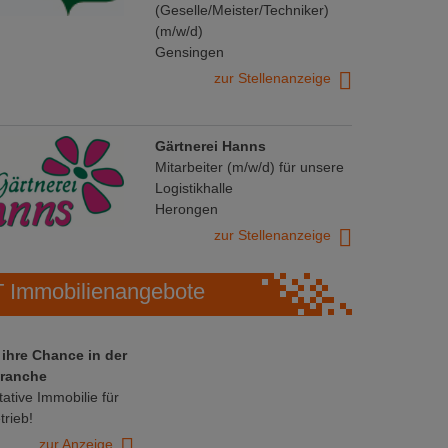
(Geselle/Meister/Techniker)
(m/w/d)
Gensingen
zur Stellenanzeige
Gärtnerei Hanns
Mitarbeiter (m/w/d) für unsere
Logistikhalle
Herongen
zur Stellenanzeige
Immobilienangebote
 ihre Chance in der
ranche
ative Immobilie für
trieb!
zur Anzeige