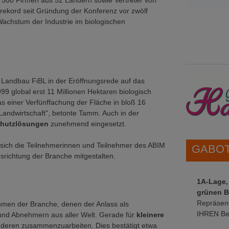
r 500 Firmen aus 52 Ländern sowie Vertreter von
rekord seit Gründung der Konferenz vor zwölf
Wachstum der Industrie im biologischen
 Landbau FiBL in der Eröffnungsrede auf das
9 global erst 11 Millionen Hektaren biologisch
s einer Verfünffachung der Fläche in bloß 16
Landwirtschaft", betonte Tamm. Auch in der
chutzlösungen
zunehmend eingesetzt.
 sich die Teilnehmerinnen und Teilnehmer des ABIM
GABOT 
srichtung der Branche mitgestalten.
1A-Lage,
grünen B
Repräsent
hmen der Branche, denen der Anlass als
IHREN Be
n und Abnehmern aus aller Welt. Gerade für
kleinere
deren zusammenzuarbeiten. Dies bestätigt etwa