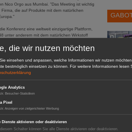
en Nico Orgo aus Mumbai. "Das Meeting ist wichtig
r Firma, die auf Produkte mit dem natürlichen
GABOT 
Europa."
ie Konferenz eine weltweit einzigartige Plattform,
48 unter anderem mit dem natürlichen Wirkstoff
er als "Abfallprodukt" anfällt. Terpen steigert im
e, die wir nutzen möchten
tz- und Düngemitteln auf natürliche Weise. Die
aller Welt.
Sie einsehen und anpassen, welche Informationen wir nutzen möchten
 in diesen Markt eingestiegen. Interessanterweise
te bestmöglich einsetzen zu können.
Für weitere Informationen lesen S
oßen Hersteller chemisch-synthetischer Pestizide neu
nschutzerklärung
 bringen zusätzliches Kapital und ein großes Wissen
gle Analytics
Das G
ck
:
Besucher-Statistiken
eil des Organisationskomitees
Das GABOT-
a Pixel
Telefonnum
ck
:
Anzeigen von zielgerichteter Werbung
rnationalen Herstellerverband IBMA (International
 auch als attraktiver Rahmen ihrer jährlichen
e Dienste aktivieren oder deaktivieren
eute gemeinsam den Anlass im Kongresszentrum
 diesem Schalter können Sie alle Dienste aktivieren oder deaktivieren.
GABOT
einflussen, wie sich der
biologische