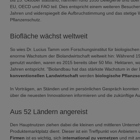
bis 25. Oktober stattfand, nahmen rund 1050 Delegierte und übe
EU, OECD und FAO teil. Dies entspricht einem weiteren Besucher
Jahren und widerspiegelt die Aufbruchstimmung und das stetige 
Pflanzenschutz.
Biofläche wächst weltweit
So wies Dr. Lucius Tamm vom Forschungsinstitut für biologischen
enorme Wachstum der Biolandwirtschaft weltweit hin: Während 199
genutzt wurden, waren es 2015 bereits über 50 Mio. Hektaren, wa
Jahren entspricht. "Biolandbau hat das stärkste Wachstum in der 
konventionellen Landwirtschaft
werden
biologische Pflanzs
In Vorträgen, an Ständen und im persönlichen Gespräch konnten
über die neuesten Innovationen informieren und die zukünftige Au
Aus 52 Ländern angereist
Den Hauptnutzen ziehen dabei die kleinen und mittleren Unterne
Produktemarktplatz dient. Dieser ist ein Treffpunkt von Anbieter
Firmen
ist es wichtig, sich
international zu vernetzen
und mit an