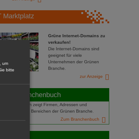
Marktplatz
Grüne Internet-Domains zu
verkaufen!
Die Internet-Domains sind
geeignet für viele
Unternehmen der Grünen
, um
Branche.
ie bitte
zur Anzeige
ABOT-Branchenbuch
Branchenbuch zeigt Firmen, Adressen und
mern aus allen Bereichen der Grünen Branche.
Zum Branchenbuch
 jobs