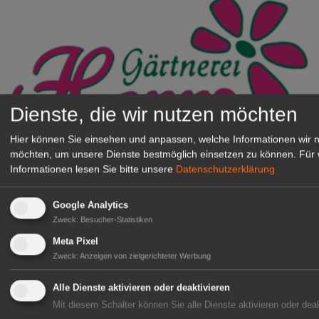
Dienste, die wir nutzen möchten
Hier können Sie einsehen und anpassen, welche Informationen wir 
Gärtnerei Hanns
möchten, um unsere Dienste bestmöglich einsetzen zu können.
Für 
Mitarbeiter (m/w/d) für unsere
Informationen lesen Sie bitte unsere
Datenschutzerklärung
Logistikhalle
Herongen
Google Analytics
zur Stellenanzeige
Zweck
:
Besucher-Statistiken
Meta Pixel
Zweck
:
Anzeigen von zielgerichteter Werbung
GABOT Immobilienangebote
Alle Dienste aktivieren oder deaktivieren
Mit diesem Schalter können Sie alle Dienste aktivieren oder deak
1A-Lage, ihre Chance in der