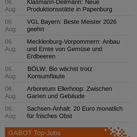
06.
Klasmann-Deilmann: Neue
Aug
Produktionsstätte in Papenburg
06.
VGL Bayern: Beste Meister 2026
Aug
geehrt
06.
Mecklenburg-Vorpommern: Anbau
Aug
und Ernte von Gemüse und
Erdbeeren
06.
BÖLW: Bio wächst trotz
Aug
Konsumflaute
06.
Arboretum Ellerhoop: Zwischen
Aug
Garten und Gebäude
06.
Sachsen-Anhalt: 20 Euro monatlich
Aug
für frisches Obst
GABOT Top-Jobs