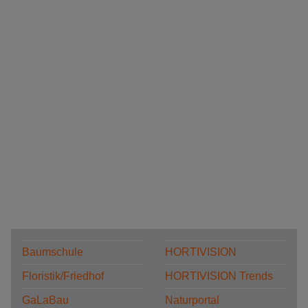
Baumschule
HORTIVISION
Floristik/Friedhof
HORTIVISION Trends
GaLaBau
Naturportal