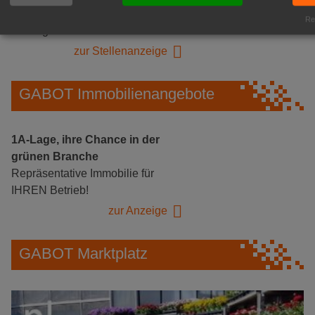
Logistikhalle
Rea
Herongen
zur Stellenanzeige
GABOT Immobilienangebote
1A-Lage, ihre Chance in der
grünen Branche
Repräsentative Immobilie für
IHREN Betrieb!
zur Anzeige
GABOT Marktplatz