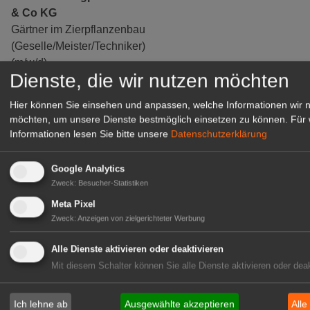
& Co KG
Gärtner im Zierpflanzenbau
(Geselle/Meister/Techniker)
(m/w/d)
Dienste, die wir nutzen möchten
Gensingen
zur Stellenanzeige
Hier können Sie einsehen und anpassen, welche Informationen wir 
möchten, um unsere Dienste bestmöglich einsetzen zu können.
Für 
Informationen lesen Sie bitte unsere
Datenschutzerklärung
Google Analytics
Zweck
:
Besucher-Statistiken
Meta Pixel
Zweck
:
Anzeigen von zielgerichteter Werbung
Alle Dienste aktivieren oder deaktivieren
Mit diesem Schalter können Sie alle Dienste aktivieren oder deak
Gärtnerei Hanns
Ich lehne ab
Ausgewählte akzeptieren
Alle
Mitarbeiter (m/w/d) für unsere