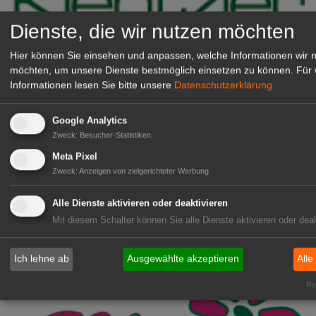
Dienste, die wir nutzen möchten
Hier können Sie einsehen und anpassen, welche Informationen wir 
möchten, um unsere Dienste bestmöglich einsetzen zu können.
Für 
Informationen lesen Sie bitte unsere
Datenschutzerklärung
Kientzler Jungpflanzen GmbH
Google Analytics
& Co KG
Zweck
:
Besucher-Statistiken
Gärtner im Zierpflanzenbau
Meta Pixel
(Geselle/Meister/Techniker)
Zweck
:
Anzeigen von zielgerichteter Werbung
(m/w/d)
Gensingen
Alle Dienste aktivieren oder deaktivieren
zur Stellenanzeige
Mit diesem Schalter können Sie alle Dienste aktivieren oder deak
Ich lehne ab
Ausgewählte akzeptieren
Alle
Rea