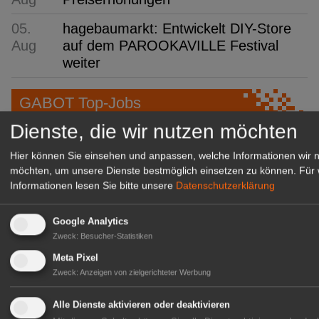
05.
hagebaumarkt: Entwickelt DIY-Store
Aug
auf dem PAROOKAVILLE Festival
weiter
GABOT Top-Jobs
Dienste, die wir nutzen möchten
Hier können Sie einsehen und anpassen, welche Informationen wir 
möchten, um unsere Dienste bestmöglich einsetzen zu können.
Für 
Informationen lesen Sie bitte unsere
Datenschutzerklärung
Google Analytics
Zweck
:
Besucher-Statistiken
Meta Pixel
Zweck
:
Anzeigen von zielgerichteter Werbung
Kientzler Jungpflanzen GmbH
& Co KG
Alle Dienste aktivieren oder deaktivieren
Gärtner im Zierpflanzenbau