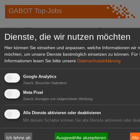
GABOT Top-Jobs
Dienste, die wir nutzen möchten
Hier können Sie einsehen und anpassen, welche Informationen wir 
möchten, um unsere Dienste bestmöglich einsetzen zu können.
Für 
Informationen lesen Sie bitte unsere
Datenschutzerklärung
Google Analytics
Zweck
:
Besucher-Statistiken
Kientzler Jungpflanzen GmbH
Meta Pixel
& Co KG
Zweck
:
Anzeigen von zielgerichteter Werbung
Gärtner im Zierpflanzenbau
(Geselle/Meister/Techniker)
Alle Dienste aktivieren oder deaktivieren
(m/w/d)
Mit diesem Schalter können Sie alle Dienste aktivieren oder deak
Gensingen
zur Stellenanzeige
Ich lehne ab
Ausgewählte akzeptieren
Alle