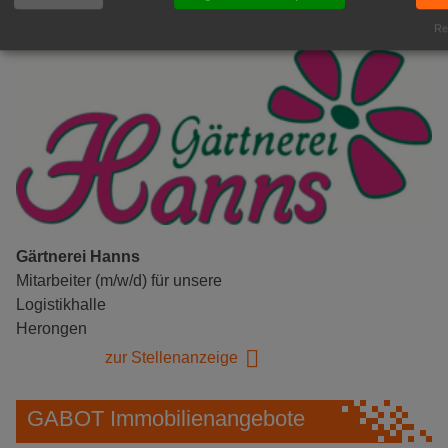
Rea
Gärtnerei Hanns
Mitarbeiter (m/w/d) für unsere
Logistikhalle
Herongen
zur Stellenanzeige
GABOT Immobilienangebote