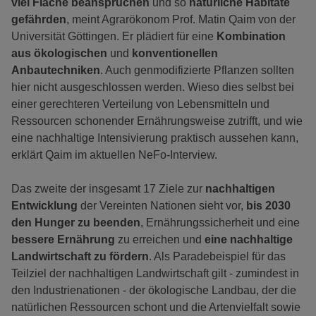
viel Fläche beanspruchen
und so
natürliche Habitate
gefährden
, meint Agrarökonom Prof. Matin Qaim von der
Universität Göttingen. Er plädiert für eine
Kombination
aus ökologischen
und
konventionellen
Anbautechniken
. Auch genmodifizierte Pflanzen sollten
hier nicht ausgeschlossen werden. Wieso dies selbst bei
einer gerechteren Verteilung von Lebensmitteln und
Ressourcen schonender Ernährungsweise zutrifft, und wie
eine nachhaltige Intensivierung praktisch aussehen kann,
erklärt Qaim im aktuellen NeFo-Interview.
Das zweite der insgesamt 17 Ziele zur
nachhaltigen
Entwicklung
der Vereinten Nationen sieht vor,
bis 2030
den Hunger zu beenden
, Ernährungssicherheit und eine
bessere Ernährung
zu erreichen und
eine nachhaltige
Landwirtschaft zu fördern
. Als Paradebeispiel für das
Teilziel der nachhaltigen Landwirtschaft gilt - zumindest in
den Industrienationen - der ökologische Landbau, der die
natürlichen Ressourcen schont und die Artenvielfalt sowie