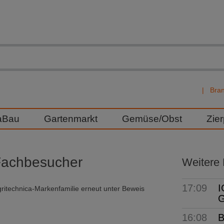
Bra
aBau
Gartenmarkt
Gemüse/Obst
Zie
 Fachbesucher
Weitere
17:09
I
Agritechnica-Markenfamilie erneut unter Beweis
G
16:08
B