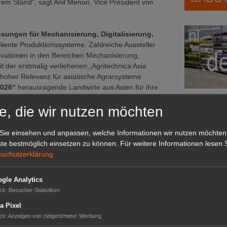
em Stand“, sagt Anil Menon, Vice President von
ösungen für Mechanisierung, Digitalisierung,
liente Produktionssysteme. Zahlreiche Aussteller
vationen in den Bereichen Mechanisierung,
 der erstmalig verliehenen „Agritechnica Asia
hoher Relevanz für asiatische Agrarsysteme
2026“
herausragende Landwirte aus Asien für ihre
gen Entwicklung der Landwirtschaft. Mehr als 60
e, die wir nutzen möchten
litik und Wirtschaft ergänzten die Ausstellung.
und Dealer Forum stärkten zudem den
Das G
le Vernetzung.
Sie einsehen und anpassen, welche Informationen wir nutzen möchten
Das GABOT-
te bestmöglich einsetzen zu können.
Für weitere Informationen lesen S
entrale Plattform für die
Zukunft
der Landwirtschaft
Telefonnum
nschutzerklärung
king
und konkrete Geschäftsmöglichkeiten kommen
rkets Asia Pacific. Auch der thailändische
gle Analytics
e Agritechnica Asia sei „zu einer unverzichtbaren
ck
:
Besucher-Statistiken
n und die Ernährungssicherheit in Thailand und der
GABOT
am, stellvertretender thailändischer Minister für
a Pixel
Job-An
ck
:
Anzeigen von zielgerichteter Werbung