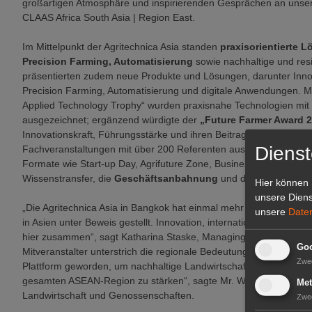
großartigen Atmosphäre und inspirierenden Gesprächen an unser
CLAAS Africa South Asia | Region East.
Im Mittelpunkt der Agritechnica Asia standen
praxisorientierte L
Precision Farming, Automatisierung
sowie nachhaltige und resi
präsentierten zudem neue Produkte und Lösungen, darunter Inno
Precision Farming, Automatisierung und digitale Anwendungen. Mit
Applied Technology Trophy“ wurden praxisnahe Technologien mit 
ausgezeichnet; ergänzend würdigte der
„Future Farmer Award 
Innovationskraft, Führungsstärke und ihren Beitrag zur nachhalti
Dienst
Fachveranstaltungen mit über 200 Referenten aus Wissenschaft, Po
Formate wie Start-up Day, Agrifuture Zone, Business Matching 
Wissenstransfer, die
Geschäftsanbahnung
und die internationa
Hier können 
unsere Diens
„Die Agritechnica Asia in Bangkok hat einmal mehr ihre Rolle als z
unsere
Date
in Asien unter Beweis gestellt. Innovation, internationales
Networ
hier zusammen“, sagt Katharina Staske, Managing Director DLG Ma
Goo
Mitveranstalter unterstrich die regionale Bedeutung der Messe: Di
Zwe
Plattform geworden, um nachhaltige Landwirtschaft voranzutreibe
gesamten ASEAN-Region zu stärken“, sagte Mr. Watcharapol Khaokh
Met
Landwirtschaft und Genossenschaften.
Zwe