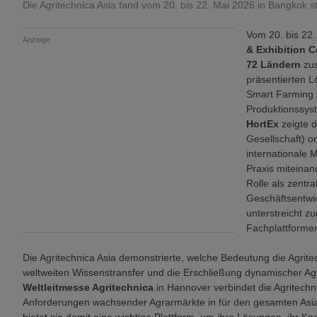
Die Agritechnica Asia fand vom 20. bis 22. Mai 2026 in Bangkok st
Vom 20. bis 22
Anzeige
& Exhibition C
72 Ländern
zu
präsentierten L
Smart Farming s
Produktionssyst
HortEx
zeigte 
Gesellschaft) o
internationale 
Praxis miteinan
Rolle als zentra
Geschäftsentwi
unterstreicht z
Fachplattforme
Die Agritechnica Asia demonstrierte, welche Bedeutung die Agritec
weltweiten Wissenstransfer und die Erschließung dynamischer Agr
Weltleitmesse Agritechnica
in Hannover verbindet die Agritechn
Anforderungen wachsender Agrarmärkte in für den gesamten Asi