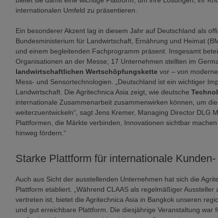
bietet sie damit eine wichtige Plattform, um ihre Lösungen, ihr 
internationalen Umfeld zu präsentieren.
Ein besonderer Akzent lag in diesem Jahr auf Deutschland als offi
Bundesministerium für Landwirtschaft, Ernährung und Heimat (
und einem begleitenden Fachprogramm präsent. Insgesamt betei
Organisationen an der Messe; 17 Unternehmen stellten im Germa
landwirtschaftlichen Wertschöpfungskette
vor – von moderner
Mess- und Sensortechnologien. „Deutschland ist ein wichtiger Imp
Landwirtschaft. Die Agritechnica Asia zeigt, wie deutsche
Techno
internationale Zusammenarbeit zusammenwirken können, um die 
weiterzuentwickeln“, sagt Jens Kremer, Managing Director DLG Ma
Plattformen, die Märkte verbinden, Innovationen sichtbar mache
hinweg fördern.“
Starke Plattform für internationale Kunden-
Auch aus Sicht der ausstellenden Unternehmen hat sich die Agrit
Plattform etabliert. „Während CLAAS als regelmäßiger Aussteller 
vertreten ist, bietet die Agritechnica Asia in Bangkok unseren r
und gut erreichbare Plattform. Die diesjährige Veranstaltung war f