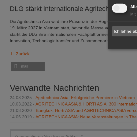
DLG stärkt internationale Agritechnica-Plat
All
Mit
Die Agritechnica Asia wird ihre Präsenz in der Region weiter ausb
19. März 2027 in Vietnam statt, bevor die Messe vom 17. bis 19
Ich lehne a
stärkt die DLG ihre internationalen Fachplattformen und baut die 
Innovation, Technologietransfer und Zusammenarbeit in der Landw
Zurück
mail
Verwandte Nachrichten
24.03.2025 -
Agritechnica Asia: Erfolgreiche Premiere in Vietnam
10.03.2022 -
AGRITECHNICA ASIA & HORTI ASIA: 300 internationa
21.08.2020 -
Bangkok: Horti ASIA und AGRITECHNICA ASIA vers
14.06.2019 -
AGRITECHNICA ASIA: Neue Veranstaltungen in Tha