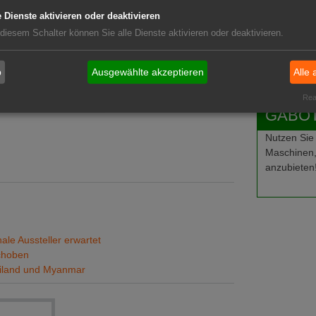
Job-Ge
tformen
e Dienste aktivieren oder deaktivieren
Ausbild
 diesem Schalter können Sie alle Dienste aktivieren oder deaktivieren.
auen. Die nächste Veranstaltung findet vom 17. bis
Stellen
. Mai 2028 wieder nach Bangkok zurückkehrt. Damit
b
Ausgewählte akzeptieren
Alle 
Stellen
Agritechnica-Markenfamilie als globales Netzwerk für
irtschaft weiter aus.
Real
GABOT-
Nutzen Sie
Maschinen,
anzubieten
le Aussteller erwartet
choben
iland und Myanmar