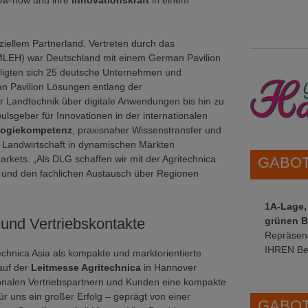
Know-how und ihre
Innovationskraft
in einem
ziellem Partnerland. Vertreten durch das
BMLEH) war Deutschland mit einem German Pavilion
ligten sich 25 deutsche Unternehmen und
n Pavilion Lösungen entlang der
 Landtechnik über digitale Anwendungen bis hin zu
ulsgeber für Innovationen in der internationalen
logiekompetenz
, praxisnaher Wissenstransfer und
Landwirtschaft in dynamischen Märkten
rkets. „Als DLG schaffen wir mit der Agritechnica
GABOT 
n und den fachlichen Austausch über Regionen
1A-Lage,
grünen B
 und Vertriebskontakte
Repräsent
IHREN Be
echnica Asia als kompakte und marktorientierte
auf der
Leitmesse Agritechnica
in Hannover
egionalen Vertriebspartnern und Kunden eine kompakte
ür uns ein großer Erfolg – geprägt von einer
GABOT 