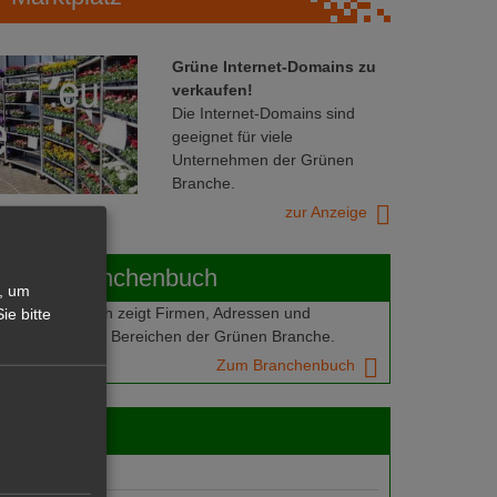
Grüne Internet-Domains zu
verkaufen!
Die Internet-Domains sind
geeignet für viele
Unternehmen der Grünen
Branche.
zur Anzeige
ABOT-Branchenbuch
, um
Branchenbuch zeigt Firmen, Adressen und
ie bitte
mern aus allen Bereichen der Grünen Branche.
Zum Branchenbuch
 jobs
gebote