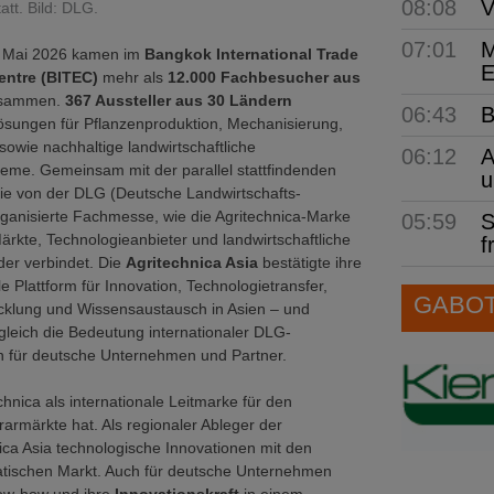
08:08
V
att. Bild: DLG.
07:01
M
. Mai 2026 kamen im
Bangkok International Trade
E
entre (BITEC)
mehr als
12.000 Fachbesucher aus
sammen.
367 Aussteller aus 30 Ländern
06:43
B
ösungen für Pflanzenproduktion, Mechanisierung,
owie nachhaltige landwirtschaftliche
06:12
A
eme. Gemeinsam mit der parallel stattfindenden
u
die von der DLG (Deutsche Landwirtschafts-
rganisierte Fachmesse, wie die Agritechnica-Marke
05:59
S
Märkte, Technologieanbieter und landwirtschaftliche
f
der verbindet. Die
Agritechnica Asia
bestätigte ihre
le Plattform für Innovation, Technologietransfer,
GABOT 
cklung und Wissensaustausch in Asien – und
ugleich die Bedeutung internationaler DLG-
n für deutsche Unternehmen und Partner.
hnica als internationale Leitmarke für den
armärkte hat. Als regionaler Ableger der
ica Asia technologische Innovationen mit den
atischen Markt. Auch für deutsche Unternehmen