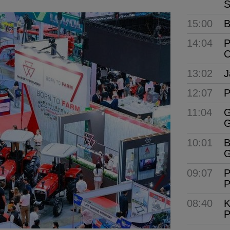
S
15:00
B
14:04
P
C
13:02
J
12:07
P
11:04
G
G
10:01
B
G
09:07
P
P
08:40
K
P