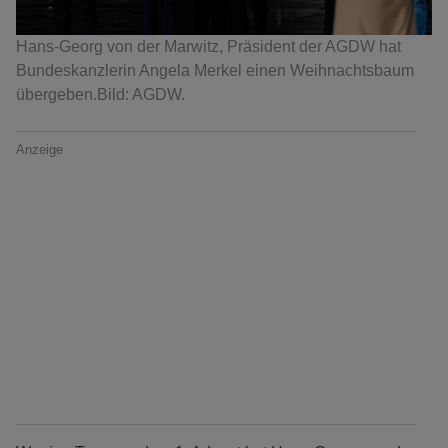
Hans-Georg von der Marwitz, Präsident der AGDW hat
Bundeskanzlerin Angela Merkel einen Weihnachtsbaum
übergeben.Bild: AGDW.
Anzeige