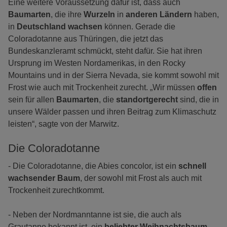
Eine weitere Voraussetzung dafür ist, dass auch
Baumarten
, die ihre
Wurzeln
in
anderen Ländern
haben,
in
Deutschland wachsen
können. Gerade die
Coloradotanne aus Thüringen, die jetzt das
Bundeskanzleramt schmückt, steht dafür. Sie hat ihren
Ursprung im Westen Nordamerikas, in den Rocky
Mountains und in der Sierra Nevada, sie kommt sowohl mit
Frost wie auch mit Trockenheit zurecht. „Wir müssen
offen
sein für allen
Baumarten
, die
standortgerecht
sind, die in
unsere Wälder passen und ihren Beitrag zum Klimaschutz
leisten“, sagte von der Marwitz.
Die Coloradotanne
- Die Coloradotanne, die Abies concolor, ist ein
schnell
wachsender Baum
, der sowohl mit Frost als auch mit
Trockenheit zurechtkommt.
- Neben der Nordmanntanne ist sie, die auch als
Grautanne bekannt ist, ein
beliebter Weihnachtsbaum
.