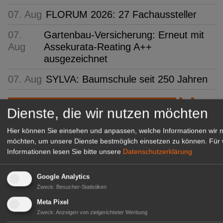
07. Aug
FLORUM 2026: 27 Fachaussteller
07.
Gartenbau-Versicherung: Erneut mit
Aug
Assekurata-Reating A++
ausgezeichnet
07. Aug
SYLVA: Baumschule seit 250 Jahren
GABOT Top-Jobs
Dienste, die wir nutzen möchten
Hier können Sie einsehen und anpassen, welche Informationen wir 
möchten, um unsere Dienste bestmöglich einsetzen zu können.
Für 
Informationen lesen Sie bitte unsere
Datenschutzerklärung
Google Analytics
Zweck
:
Besucher-Statistiken
Meta Pixel
Zweck
:
Anzeigen von zielgerichteter Werbung