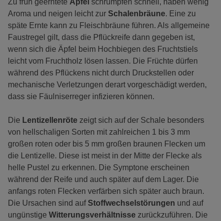
Zu früh geerntete
Äpfel
schrumpfen schnell, haben wenig
Aroma und neigen leicht zur
Schalenbräune
. Eine zu
späte Ernte kann zu Fleischbräune führen. Als allgemeine
Faustregel gilt, dass die Pflückreife dann gegeben ist,
wenn sich die Äpfel beim Hochbiegen des Fruchtstiels
leicht vom Fruchtholz lösen lassen. Die Früchte dürfen
während des Pflückens nicht durch Druckstellen oder
mechanische Verletzungen derart vorgeschädigt werden,
dass sie Fäulniserreger infizieren können.
Die
Lentizellenröte
zeigt sich auf der Schale besonders
von hellschaligen Sorten mit zahlreichen 1 bis 3 mm
großen roten oder bis 5 mm großen braunen Flecken um
die Lentizelle. Diese ist meist in der Mitte der Flecke als
helle Pustel zu erkennen. Die Symptone erscheinen
während der Reife und auch später auf dem Lager. Die
anfangs roten Flecken verfärben sich später auch braun.
Die Ursachen sind auf
Stoffwechselstörungen
und auf
ungünstige
Witterungsverhältnisse
zurückzuführen. Die