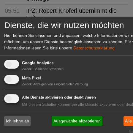
05:51
IPZ: Robert Knöferl übernimmt die
Leitung
Dienste, die wir nutzen möchten
05:05
TUM: Unterirdische Pilz-Netzwerke
Hier können Sie einsehen und anpassen, welche Informationen wir 
erstmals in 3D
möchten, um unsere Dienste bestmöglich einsetzen zu können.
Für 
Informationen lesen Sie bitte unsere
Datenschutzerklärung
07.
Verver Export:
Aug
Blumenzwiebelmischung für
bienenfreundliche Grünanlagen
Google Analytics
Zweck
:
Besucher-Statistiken
07. Aug
hagebau: 24 Nachwuchskräfte
Meta Pixel
Zweck
:
Anzeigen von zielgerichteter Werbung
07.
Niedersachsen: Lieblingsbeere ist die
Aug
Heidelbeere
Alle Dienste aktivieren oder deaktivieren
Mit diesem Schalter können Sie alle Dienste aktivieren oder deak
07. Aug
FLORUM 2026: 27 Fachaussteller
07.
Gartenbau-Versicherung: Erneut mit
Ich lehne ab
Ausgewählte akzeptieren
Alle
Aug
Assekurata-Reating A++
Rea