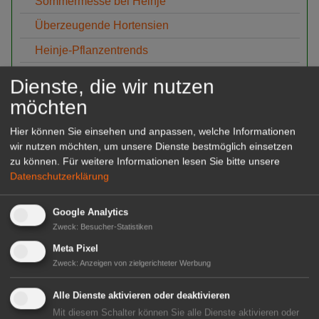
Sommermesse bei Heinje
Überzeugende Hortensien
Heinje-Pflanzentrends
Devil's Dream im Fokus
Dienste, die wir nutzen
Lubera auf der IPM 2026
möchten
IPM ESSEN 2026
Hier können Sie einsehen und anpassen, welche Informationen
wir nutzen möchten, um unsere Dienste bestmöglich einsetzen
Heinje auf der IPM ESSEN 2026
zu können.
Für weitere Informationen lesen Sie bitte unsere
Champost Schöner Mist
Datenschutzerklärung
Neuheiten von Inkarho
Google Analytics
Marketing das wächst!
Zweck
:
Besucher-Statistiken
Lubera OpenDays 2025
Meta Pixel
Zweck
:
Anzeigen von zielgerichteter Werbung
Heinje Sommermesse 2025
Hortensien Guide
Alle Dienste aktivieren oder deaktivieren
Mit diesem Schalter können Sie alle Dienste aktivieren oder