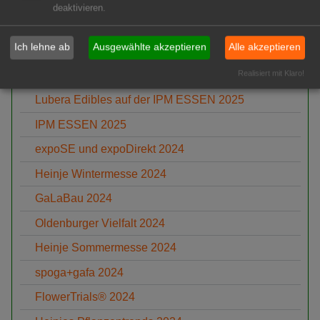
Heinje – Neue Pflanzentrends
deaktivieren.
Harries Plantdesign
Ich lehne ab
Ausgewählte akzeptieren
Alle akzeptieren
Devils Dream
Realisiert mit Klaro!
Heinje auf der IPM ESSEN 2025
Lubera Edibles auf der IPM ESSEN 2025
IPM ESSEN 2025
expoSE und expoDirekt 2024
Heinje Wintermesse 2024
GaLaBau 2024
Oldenburger Vielfalt 2024
Heinje Sommermesse 2024
spoga+gafa 2024
FlowerTrials® 2024