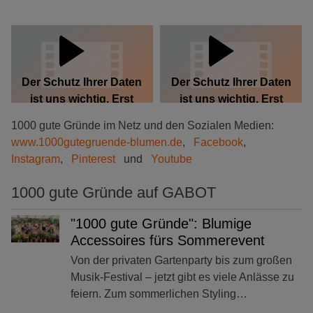
wenn Sie hier klicken,
wenn Sie hier klicken,
erlauben Sie uns, Daten
erlauben Sie uns, Daten
von Dritt-Anbieter-
von Dritt-Anbieter-
Servern zu laden.
Servern zu laden.
Der Schutz Ihrer Daten
Der Schutz Ihrer Daten
ist uns wichtig. Erst
ist uns wichtig. Erst
wenn Sie hier klicken,
wenn Sie hier klicken,
1000 gute Gründe im Netz und den Sozialen Medien:
erlauben Sie uns, Daten
erlauben Sie uns, Daten
www.1000gutegruende-blumen.de
,
Facebook
,
von Dritt-Anbieter-
von Dritt-Anbieter-
Instagram
,
Pinterest
und
Youtube
Servern zu laden.
Servern zu laden.
1000 gute Gründe auf GABOT
"1000 gute Gründe": Blumige
Accessoires fürs Sommerevent
Von der privaten Gartenparty bis zum großen
Musik-Festival – jetzt gibt es viele Anlässe zu
feiern. Zum sommerlichen Styling…