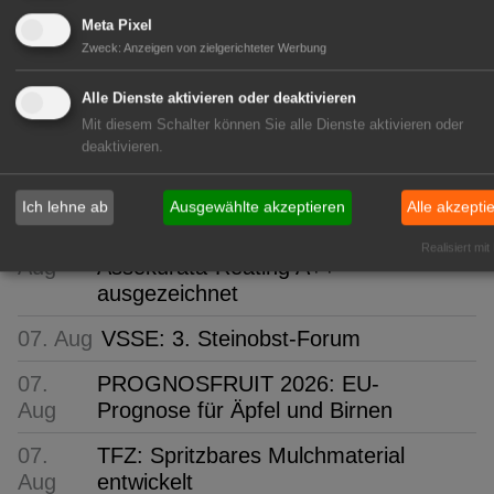
08.
IPZ: Robert Knöferl übernimmt die
Meta Pixel
Aug
Leitung
Zweck
:
Anzeigen von zielgerichteter Werbung
08.
TUM: Unterirdische Pilz-Netzwerke
Alle Dienste aktivieren oder deaktivieren
Aug
erstmals in 3D
Mit diesem Schalter können Sie alle Dienste aktivieren oder
deaktivieren.
07.
Niedersachsen: Lieblingsbeere ist die
Aug
Heidelbeere
Ich lehne ab
Ausgewählte akzeptieren
Alle akzepti
07.
Gartenbau-Versicherung: Erneut mit
Realisiert mit
Aug
Assekurata-Reating A++
ausgezeichnet
07. Aug
VSSE: 3. Steinobst-Forum
07.
PROGNOSFRUIT 2026: EU-
Aug
Prognose für Äpfel und Birnen
07.
TFZ: Spritzbares Mulchmaterial
Aug
entwickelt