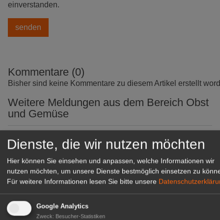
einverstanden.
Kommentare (0)
Bisher sind keine Kommentare zu diesem Artikel erstellt wor
Weitere Meldungen aus dem Bereich Obst
und Gemüse
08.
Int. Gartenbaumesse Tulln: Von 3. bis
Dienste, die wir nutzen möchten
Aug
7. September
Hier können Sie einsehen und anpassen, welche Informationen wir
08.
ifo: Deutsche Wirtschaft
nutzen möchten, um unsere Dienste bestmöglich einsetzen zu könn
Aug
überraschend robust
Für weitere Informationen lesen Sie bitte unsere
Datenschutzerklär
08.
Ökokiste e.V.: 30 Jahre Bio ohne
Google Analytics
Aug
Umwege
Zweck
:
Besucher-Statistiken