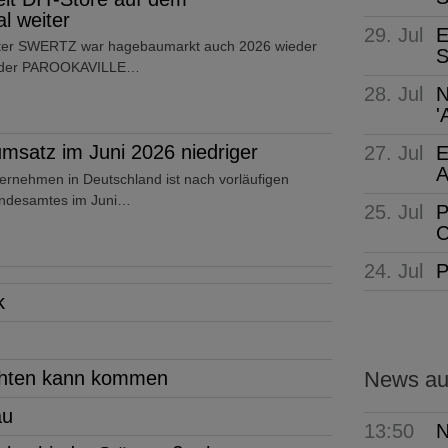
 weiter
29. Jul
E
ter SWERTZ war hagebaumarkt auch 2026 wieder
S
uf der PAROOKAVILLE…
28. Jul
N
'
sumsatz im Juni 2026 niedriger
27. Jul
E
A
ernehmen in Deutschland ist nach vorläufigen
Bundesamtes im Juni…
25. Jul
P
C
24. Jul
P
k
achten kann kommen
News aus
au
13:50
N