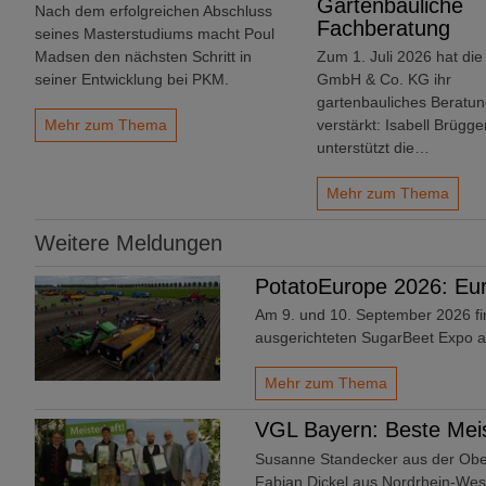
Gartenbauliche
Nach dem erfolgreichen Abschluss
Fachberatung
seines Masterstudiums macht Poul
Madsen den nächsten Schritt in
Zum 1. Juli 2026 hat die
seiner Entwicklung bei PKM.
GmbH & Co. KG ihr
gartenbauliches Beratu
Mehr zum Thema
verstärkt: Isabell Brügge
unterstützt die…
Mehr zum Thema
Weitere Meldungen
PotatoEurope 2026: Eur
Am 9. und 10. September 2026 fi
ausgerichteten SugarBeet Expo a
Mehr zum Thema
VGL Bayern: Beste Meis
Susanne Standecker aus der Ober
Fabian Dickel aus Nordrhein-Wes