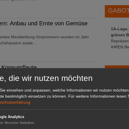
GABOT 
rn: Anbau und Ernte von Gemüse
1A-Lage,
grünen B
 Amtes Mecklenburg-Vorpommern wurden im Jahr
Repräsent
wächshäusern sowie…
IHREN Be
z Konsumflaute
GABOT 
 und -Getränken wächst weiter. Im zweiten Quartal
e, die wir nutzen möchten
eich zum…
Sie einsehen und anpassen, welche Informationen wir nutzen möchten
te bestmöglich einsetzen zu können.
Für weitere Informationen lesen S
nschutzerklärung
Zwischen Garten und Gebäude
während einer Hitzewelle durch die Stadt gegangen
gle Analytics
rend sich…
ck
:
Besucher-Statistiken