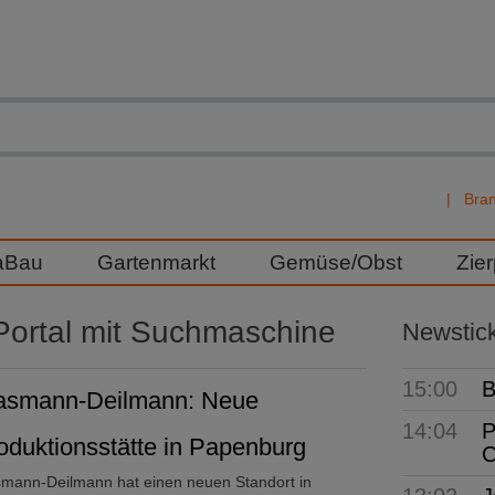
Bra
aBau
Gartenmarkt
Gemüse/Obst
Zie
ortal mit Suchmaschine
Newstic
15:00
B
asmann-Deilmann: Neue
14:04
P
oduktionsstätte in Papenburg
C
smann-Deilmann hat einen neuen Standort in