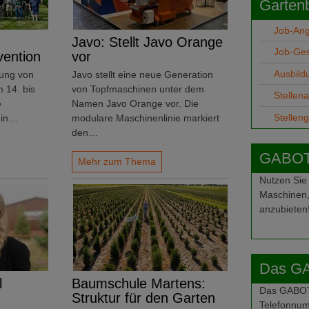
Garten
Job-An
Javo: Stellt Javo Orange
Job-Ge
vention
vor
Ausbild
ung von
Javo stellt eine neue Generation
 14. bis
von Topfmaschinen unter dem
Stellen
e
Namen Javo Orange vor. Die
Stellen
 in…
modulare Maschinenlinie markiert
den…
GABOT-
Mehr zum Thema
Nutzen Sie
Maschinen,
anzubieten
Das G
l
Baumschule Martens:
Das GABOT-
Struktur für den Garten
Telefonnum