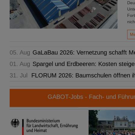
Deu
Unt
For
nich
Me
05. Aug
GaLaBau 2026: Vernetzung schafft M
01. Aug
Spargel und Erdbeeren: Kosten steige
31. Jul
FLORUM 2026: Baumschulen öffnen i
GABOT-Jobs - Fach- und Führun