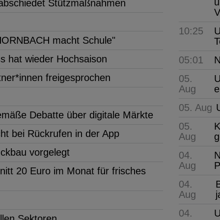
u
rabschiedet Stützmaßnahmen
V
10:25
U
r "HORNBACH macht Schule"
T
s hat wieder Hochsaison
05:01
N
ner*innen freigesprochen
05.
U
Aug
e
05. Aug
gemäße Debatte über digitale Märkte
05.
K
ht bei Rückrufen in der App
Aug
g
ückbau vorgelegt
04.
N
Aug
P
tt 20 Euro im Monat für frisches
04.
B
Aug
04.
U
llen Sektoren