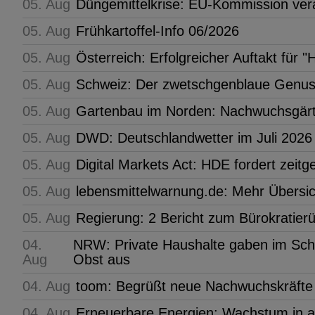
05. Aug
Düngemittelkrise: EU-Kommission ve
05. Aug
Frühkartoffel-Info 06/2026
05. Aug
Österreich: Erfolgreicher Auftakt fü
05. Aug
Schweiz: Der zwetschgenblaue Genus
05. Aug
Gartenbau im Norden: Nachwuchsgärt
05. Aug
DWD: Deutschlandwetter im Juli 2026
05. Aug
Digital Markets Act: HDE fordert zeit
05. Aug
lebensmittelwarnung.de: Mehr Übersic
05. Aug
Regierung: 2 Bericht zum Bürokratier
04.
NRW: Private Haushalte gaben im Schni
Aug
Obst aus
04. Aug
toom: Begrüßt neue Nachwuchskräfte
04. Aug
Erneuerbare Energien: Wachstum in a