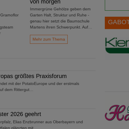
von morgen
Immergrüne Gehölze geben dem
 Gramoflor
Garten Halt, Struktur und Ruhe -
GABOT 
genau hier setzt die Baumschule
ngsteam
Martens ihren Schwerpunkt. Auf…
r
Mehr zum Thema
opas größtes Praxisforum
ndet mit der PotatoEurope und der erstmals
uf dem Rittergut…
ter 2026 geehrt
pfalz, Elias Enzbrunner aus Oberbayern und
tfalen glänzten mit…