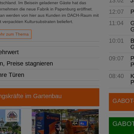
13:02
J
tschland. Im Beisein geladener Gäste hat das
ernehmen die neue Fabrik in Papenburg eröffnet.
12:07
P
tan werden von hier aus Kunden im DACH-Raum mit
t verpackten Kultursubstraten beliefert.
11:04
G
G
hr zum Thema
10:01
B
G
ehrwert
09:07
P
n, Preise stagnieren
P
hre Türen
08:40
K
P
gskräfte im Gartenbau
GABOT-N
GABOT j