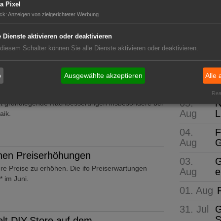
a Pixel
ck
:
Anzeigen von zielgerichteter Werbung
GABOT 
 monatlich für frisches Obst
e Dienste aktivieren oder deaktivieren
tsaison für zahlreiche Obstsorten und Beeren wie
Die wi
n.
 diesem Schalter können Sie alle Dienste aktivieren oder deaktivieren.
b
Ausgewählte akzeptieren
Alle 
Neue Pro
 Energiewende braucht Kurskorrektur
Real
05.
N
t grundlegende Nachbesserungen insbesondere bei
Aug
L
aik.
04.
F
Aug
G
anen Preiserhöhungen
03.
G
hre Preise zu erhöhen. Die ifo Preiserwartungen
Aug
e
 im Juni.
01. Aug
31. Jul
G
S
lt DIY-Store auf dem