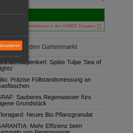
Dossiers
chtigsten Branchenthemen in den GABOT Dossiers
akzeptieren
dukte für den Gartenmarkt
isiert mit Klaro!
eu bei Kiepenkerl: Späte Tulpe 'Sea of
ights'
ilio: Präzise Füllstandsmessung an
asflaschen
RAF: Sauberes Regenwasser fürs
igene Grundstück
Floragard: Neues Bio Pflanzgranulat
ARANTIA: Mehr Effizienz beim
ammeln von Regenwasser