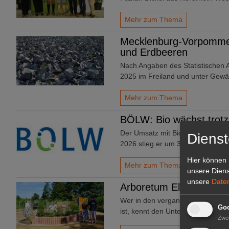
Mehr zum Thema
Mecklenburg-Vorpomme
und Erdbeeren
Nach Angaben des Statistischen
2025 im Freiland und unter Ge
Mehr zum Thema
BÖLW: Bio wächst trot
Der Umsatz mit Bio-Lebensmitteln
Dienst
2026 stieg er um 3,8% im Vergl
Hier können 
Mehr zum Thema
unsere Diens
unsere
Date
Arboretum Ellerhoop: 
Wer in den vergangenen Wochen 
Goo
ist, kennt den Unterschied: Wäh
Zwe