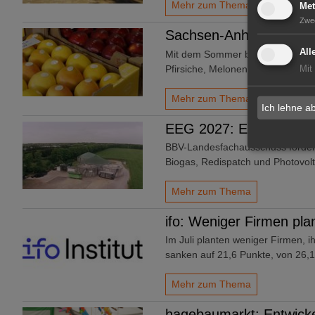
Mehr zum Thema
Met
Zwe
Sachsen-Anhalt: 20 Euro
All
Mit dem Sommer beginnt die Haup
Pfirsiche, Melonen oder Erdbeere
Mit
Mehr zum Thema
Ich lehne a
EEG 2027: Erfolgreiche
BBV-Landesfachausschuss forder
Biogas, Redispatch und Photovolt
Mehr zum Thema
ifo: Weniger Firmen pl
Im Juli planten weniger Firmen, i
sanken auf 21,6 Punkte, von 26,1*
Mehr zum Thema
hagebaumarkt: Entwicke