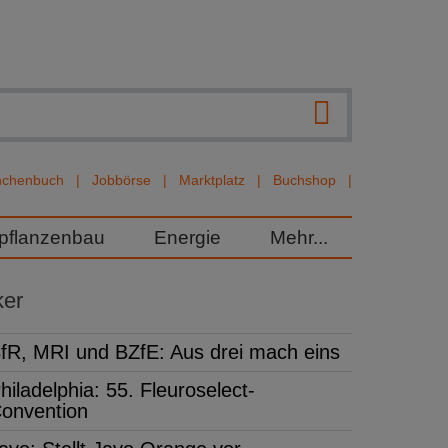
nchenbuch
Jobbörse
Marktplatz
Buchshop
rpflanzenbau
Energie
Mehr...
ker
fR, MRI und BZfE: Aus drei mach eins
hiladelphia: 55. Fleuroselect-
onvention