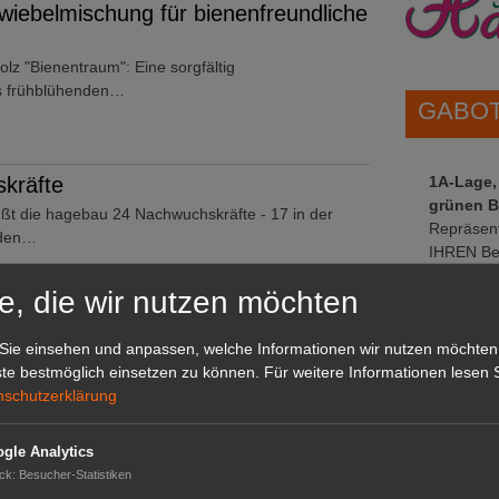
wiebelmischung für bienenfreundliche
tolz "Bienentraum": Eine sorgfältig
s frühblühenden…
GABOT 
kräfte
1A-Lage,
grünen B
ßt die hagebau 24 Nachwuchskräfte - 17 in der
Repräsent
 den…
IHREN Be
e, die wir nutzen möchten
sbeere ist die Heidelbeere
GABOT 
Sie einsehen und anpassen, welche Informationen wir nutzen möchten
e Lieblingsbeere der Niedersachsen. Die Anbaufläche
te bestmöglich einsetzen zu können.
Für weitere Informationen lesen S
…
nschutzerklärung
gle Analytics
ussteller
ck
:
Besucher-Statistiken