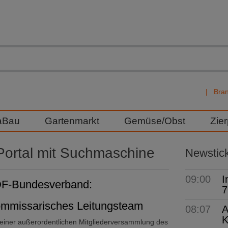
Bra
aBau
Gartenmarkt
Gemüse/Obst
Zie
ortal mit Suchmaschine
Newstic
09:00
I
F-Bundesverband:
7
mmissarisches Leitungsteam
08:07
A
K
 einer außerordentlichen Mitgliederversammlung des