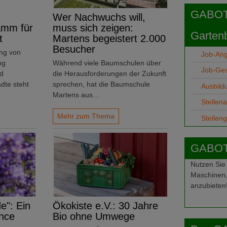
GABOT j
Wer Nachwuchs will,
amm für
muss sich zeigen:
Garten
t
Martens begeistert 2.000
Besucher
ng von
Job-An
ng
Während viele Baumschulen über
Job-Ge
nd
die Herausforderungen der Zukunft
dte steht
sprechen, hat die Baumschule
Ausbild
Martens aus…
Stellen
Mehr zum Thema
Stellen
GABOT-
Nutzen Sie
Maschinen,
anzubieten
e": Ein
Ökokiste e.V.: 30 Jahre
nce
Bio ohne Umwege