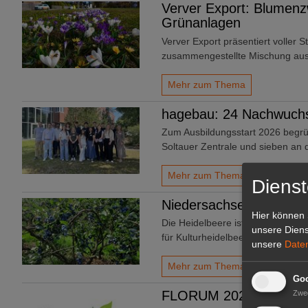
Verver Export: Blumenz
Grünanlagen
Verver Export präsentiert voller S
zusammengestellte Mischung au
Mehr zum Thema
hagebau: 24 Nachwuchs
Zum Ausbildungsstart 2026 begrü
Soltauer Zentrale und sieben an
Mehr zum Thema
Dienst
Niedersachsen: Liebling
Hier können 
Die Heidelbeere ist und bleibt di
unsere Diens
für Kulturheidelbeeren ist in den
unsere
Date
Mehr zum Thema
Goo
FLORUM 2026: 27 Facha
Zwe