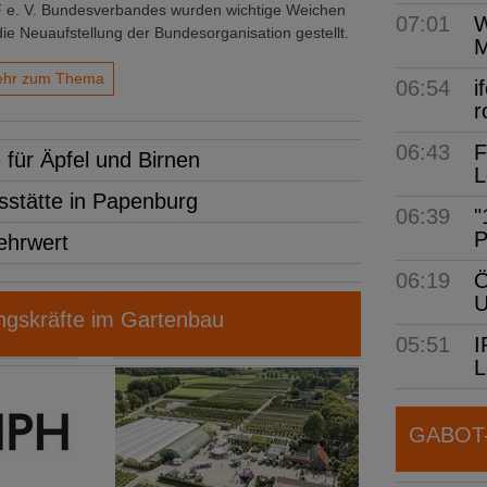
 e. V. Bundesverbandes wurden wichtige Weichen
07:01
W
die Neuaufstellung der Bundesorganisation gestellt.
M
hr zum Thema
06:54
i
r
06:43
F
r Äpfel und Birnen
L
stätte in Papenburg
06:39
"
P
ehrwert
06:19
Ö
gskräfte im Gartenbau
05:51
I
L
GABOT-N