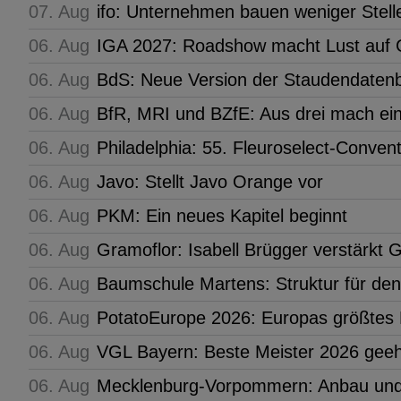
07. Aug
ifo: Unternehmen bauen weniger Stell
06. Aug
IGA 2027: Roadshow macht Lust auf G
06. Aug
BdS: Neue Version der Staudendaten
06. Aug
BfR, MRI und BZfE: Aus drei mach ei
06. Aug
Philadelphia: 55. Fleuroselect-Conven
06. Aug
Javo: Stellt Javo Orange vor
06. Aug
PKM: Ein neues Kapitel beginnt
06. Aug
Gramoflor: Isabell Brügger verstärkt
06. Aug
Baumschule Martens: Struktur für de
06. Aug
PotatoEurope 2026: Europas größtes 
06. Aug
VGL Bayern: Beste Meister 2026 geeh
06. Aug
Mecklenburg-Vorpommern: Anbau und