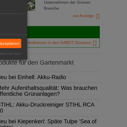
Unternehmen der Grünen
Branche.
zur Anzeige
Dossiers
chtigsten Branchenthemen in den GABOT Dossiers
akzeptieren
isiert mit Klaro!
dukte für den Gartenmarkt
eu bei Einhell: Akku-Radio
ehr Aufenthaltsqualität: Was brauchen
ffentliche Grünanlagen?
TIHL: Akku-Druckreiniger STIHL RCA
0
eu bei Kiepenkerl: Späte Tulpe 'Sea of