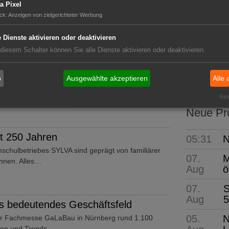
einzige Veranstaltung der Branche eine Kombination
a Pixel
ungen,…
ck
:
Anzeigen von zielgerichteter Werbung
e Dienste aktivieren oder deaktivieren
 diesem Schalter können Sie alle Dienste aktivieren oder deaktivieren.
GABOT 
: Erneut mit Assekurata-Reating A++
Die wi
b
Ausgewählte akzeptieren
Alle 
 behält ihr Top-Rating A++ von der unabhängigen
Real
Neue Pro
t 250 Jahren
05:31
N
schulbetriebes SYLVA sind geprägt von familiärer
07.
M
nnen. Alles…
Aug
ö
07.
S
Aug
5
 bedeutendes Geschäftsfeld
05.
N
er Fachmesse GaLaBau in Nürnberg rund 1.100
iten und Trends…