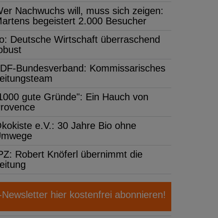
er Nachwuchs will, muss sich zeigen:
artens begeistert 2.000 Besucher
fo: Deutsche Wirtschaft überraschend
obust
DF-Bundesverband: Kommissarisches
eitungsteam
1000 gute Gründe": Ein Hauch von
rovence
kokiste e.V.: 30 Jahre Bio ohne
Umwege
PZ: Robert Knöferl übernimmt die
eitung
ewsletter hier kostenfrei abonnieren!