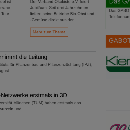
Das G
del ist
Der Verband Ökokiste e.V. feiert
errane
Jubiläum: Seit drei Jahrzehnten
Das GABOT-
 Tour.
liefern seine Betriebe Bio-Obst und
Telefonnum
-Gemüse direkt aus der…
Mehr zum Thema
GABOT 
rnimmt die Leitung
stituts für Pflanzenbau und Pflanzenzüchtung (IPZ),
 August…
-Netzwerke erstmals in 3D
versität München (TUM) haben erstmals das
nwurzeln und…