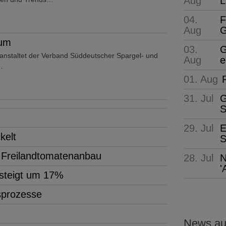
Aug
L
04.
F
Aug
G
rum
03.
G
nstaltet der Verband Süddeutscher Spargel- und
Aug
e
…
01. Aug
31. Jul
G
S
29. Jul
E
kelt
S
m Freilandtomatenanbau
28. Jul
N
'
 steigt um 17%
tsprozesse
News aus