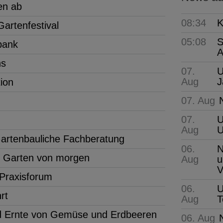
en ab
08:34
K
artenfestival
05:08
S
bank
A
ns
07.
U
Aug
J
tion
07. Aug
07.
U
Aug
 Gartenbauliche Fachberatung
06.
N
n Garten von morgen
Aug
u
V
Praxisforum
06.
U
rt
Aug
T
 Ernte von Gemüse und Erdbeeren
06. Aug