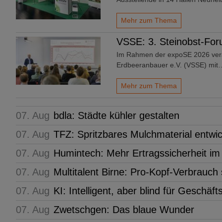
Mehr zum Thema
VSSE: 3. Steinobst-Fo
Im Rahmen der expoSE 2026 vera
Erdbeeranbauer e.V. (VSSE) mit
Mehr zum Thema
07. Aug
bdla: Städte kühler gestalten
07. Aug
TFZ: Spritzbares Mulchmaterial entwic
07. Aug
Humintech: Mehr Ertragssicherheit i
07. Aug
Multitalent Birne: Pro-Kopf-Verbrauch
07. Aug
KI: Intelligent, aber blind für Geschäf
07. Aug
Zwetschgen: Das blaue Wunder