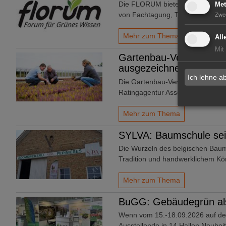
Die FLORUM bietet seit 2017 als 
Met
von Fachtagung, Technikvorführ
Zwe
Mehr zum Thema
All
Mit
Gartenbau-Versicherung
ausgezeichnet
Ich lehne a
Die Gartenbau-Versicherung VVaG
Ratingagentur Assekurata.
Mehr zum Thema
SYLVA: Baumschule sei
Die Wurzeln des belgischen Baum
Tradition und handwerklichem Kö
Mehr zum Thema
BuGG: Gebäudegrün als
Wenn vom 15.-18.09.2026 auf d
Ausstellende in 14 Hallen Neuhe