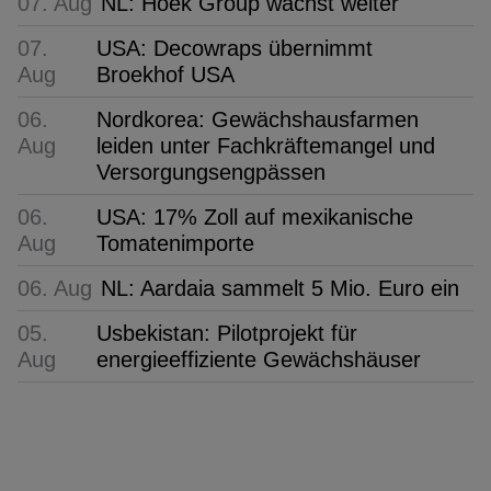
07. Aug
NL: Hoek Group wächst weiter
07.
USA: Decowraps übernimmt
Aug
Broekhof USA
06.
Nordkorea: Gewächshausfarmen
Aug
leiden unter Fachkräftemangel und
Versorgungsengpässen
06.
USA: 17% Zoll auf mexikanische
Aug
Tomatenimporte
06. Aug
NL: Aardaia sammelt 5 Mio. Euro ein
05.
Usbekistan: Pilotprojekt für
Aug
energieeffiziente Gewächshäuser