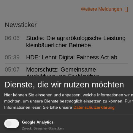
Weitere Meldungen
Newsticker
06:06
Studie: Die agrarökologische Leistung
kleinbäuerlicher Betriebe
05:39
HDE: Lehnt Digital Fairness Act ab
05:07
Moorschutz: Gemeinsame
Ausbildung von Fachkräften
Dienste, die wir nutzen möchten
08.
Int. Gartenbaumesse Tulln: Von 3. bis
Hier können Sie einsehen und anpassen, welche Informationen wir 
Aug
7. September
möchten, um unsere Dienste bestmöglich einsetzen zu können.
Für 
Informationen lesen Sie bitte unsere
Datenschutzerklärung
08.
AIPH: Gibt Referentenprogramm für
Aug
Kongress bekannt
Google Analytics
08.
Wer Nachwuchs will, muss sich
Zweck
:
Besucher-Statistiken