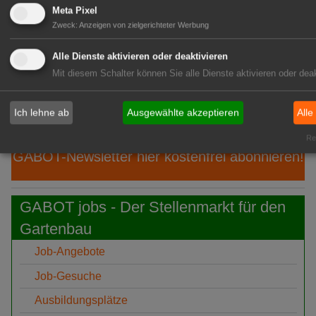
Aug
zeigen: Martens begeistert 2.000
Meta Pixel
Besucher
Zweck
:
Anzeigen von zielgerichteter Werbung
08.
ifo: Deutsche Wirtschaft
Alle Dienste aktivieren oder deaktivieren
Aug
überraschend robust
Mit diesem Schalter können Sie alle Dienste aktivieren oder deak
08.
FDF-Bundesverband:
Aug
Kommissarisches Leitungsteam
Ich lehne ab
Ausgewählte akzeptieren
Alle
Rea
GABOT-Newsletter hier kostenfrei abonnieren!
GABOT jobs - Der Stellenmarkt für den
Gartenbau
Job-Angebote
Job-Gesuche
Ausbildungsplätze