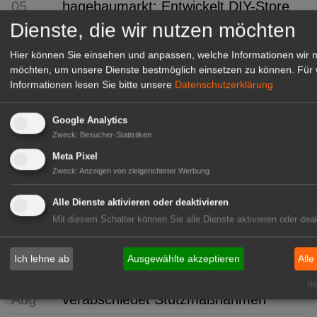
05.
hagebaumarkt: Entwickelt DIY-Store
Aug
auf dem PAROOKAVILLE Festival
Dienste, die wir nutzen möchten
weiter
Hier können Sie einsehen und anpassen, welche Informationen wir 
05.
Statistik: Einzelhandelsumsatz im
möchten, um unsere Dienste bestmöglich einsetzen zu können.
Für 
Informationen lesen Sie bitte unsere
Datenschutzerklärung
Aug
Juni 2026 niedriger
05.
Studie: Baumarkt-Branche unter
Google Analytics
Aug
Druck
Zweck
:
Besucher-Statistiken
Meta Pixel
05. Aug
Bayer: Operativ auf Kurs
Zweck
:
Anzeigen von zielgerichteter Werbung
05.
Nordstil: Entdecken. Ordern.
Alle Dienste aktivieren oder deaktivieren
Aug
Weihnachten kann kommen
Mit diesem Schalter können Sie alle Dienste aktivieren oder deak
05.
Hessen: Ausbildungsstart im
Aug
Gartenbau
Ich lehne ab
Ausgewählte akzeptieren
Alle
05.
Düngemittelkrise: EU-Kommission
Rea
Aug
verabschiedet Stützmaßnahmen