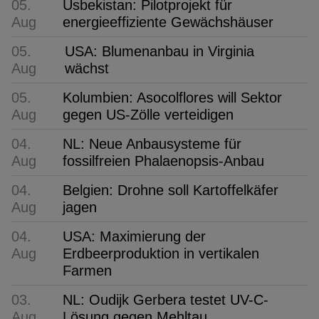
05.
Usbekistan: Pilotprojekt für
Aug
energieeffiziente Gewächshäuser
05.
USA: Blumenanbau in Virginia
Aug
wächst
05.
Kolumbien: Asocolflores will Sektor
Aug
gegen US-Zölle verteidigen
04.
NL: Neue Anbausysteme für
Aug
fossilfreien Phalaenopsis-Anbau
04.
Belgien: Drohne soll Kartoffelkäfer
Aug
jagen
04.
USA: Maximierung der
Aug
Erdbeerproduktion in vertikalen
Farmen
03.
NL: Oudijk Gerbera testet UV-C-
Aug
Lösung gegen Mehltau