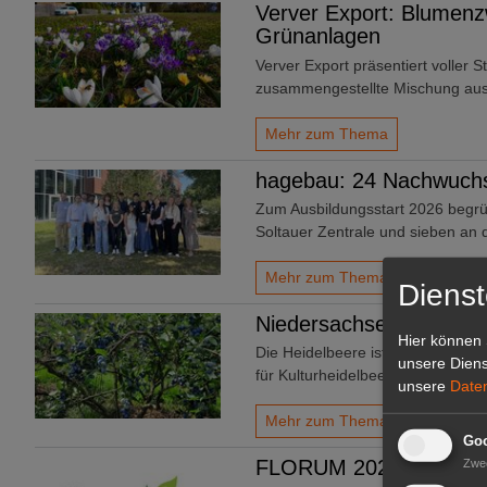
Verver Export: Blumenz
Grünanlagen
Verver Export präsentiert voller S
zusammengestellte Mischung au
Mehr zum Thema
hagebau: 24 Nachwuchs
Zum Ausbildungsstart 2026 begrü
Soltauer Zentrale und sieben an
Mehr zum Thema
Dienst
Niedersachsen: Liebling
Hier können 
Die Heidelbeere ist und bleibt di
unsere Diens
für Kulturheidelbeeren ist in den
unsere
Date
Mehr zum Thema
Goo
FLORUM 2026: 27 Facha
Zwe