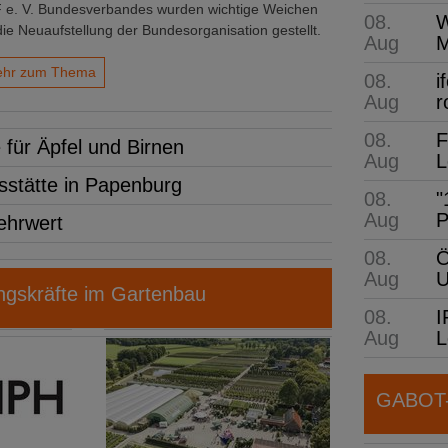
 e. V. Bundesverbandes wurden wichtige Weichen
08.
W
die Neuaufstellung der Bundesorganisation gestellt.
Aug
M
hr zum Thema
08.
i
Aug
r
08.
F
r Äpfel und Birnen
Aug
L
stätte in Papenburg
08.
"
Aug
P
ehrwert
08.
Ö
Aug
gskräfte im Gartenbau
08.
I
Aug
L
GABOT-N