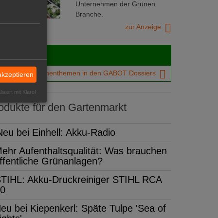
Unternehmen der Grünen
Branche.
zur Anzeige
Dossiers
chtigsten Branchenthemen in den GABOT Dossiers
akzeptieren
isiert mit Klaro!
dukte für den Gartenmarkt
Neu bei Einhell: Akku-Radio
ehr Aufenthaltsqualität: Was brauchen
ffentliche Grünanlagen?
TIHL: Akku-Druckreiniger STIHL RCA
0
eu bei Kiepenkerl: Späte Tulpe 'Sea of