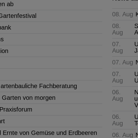
en ab
08. Aug
artenfestival
08.
S
bank
Aug
A
ns
07.
U
Aug
J
tion
07. Aug
07.
U
Aug
 Gartenbauliche Fachberatung
06.
N
n Garten von morgen
Aug
u
V
Praxisforum
06.
U
rt
Aug
T
 Ernte von Gemüse und Erdbeeren
06. Aug