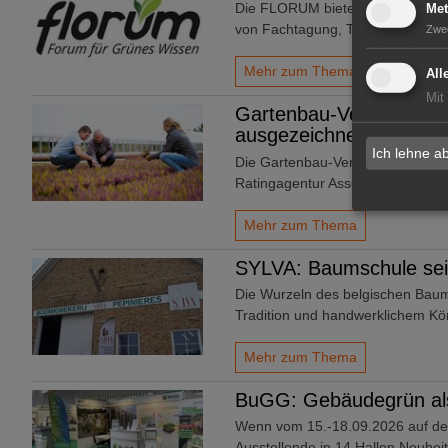
Die FLORUM bietet seit 2017 als 
Met
von Fachtagung, Technikvorführ
Zwe
Mehr zum Thema
All
Mit
Gartenbau-Versicherung
ausgezeichnet
Ich lehne a
Die Gartenbau-Versicherung VVaG
Ratingagentur Assekurata.
Mehr zum Thema
SYLVA: Baumschule sei
Die Wurzeln des belgischen Baum
Tradition und handwerklichem Kö
Mehr zum Thema
BuGG: Gebäudegrün als
Wenn vom 15.-18.09.2026 auf d
Ausstellende in 14 Hallen Neuhe