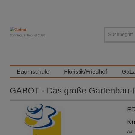
Suche
Sonntag, 9. August 2026
Baumschule
Floristik/Friedhof
GaL
GABOT - Das große Gartenbau-P
FD
Ko
Auf