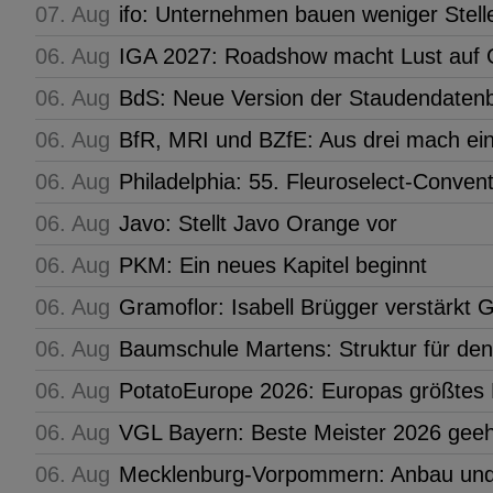
07. Aug
ifo: Unternehmen bauen weniger Stell
06. Aug
IGA 2027: Roadshow macht Lust auf G
06. Aug
BdS: Neue Version der Staudendaten
06. Aug
BfR, MRI und BZfE: Aus drei mach ei
06. Aug
Philadelphia: 55. Fleuroselect-Conven
06. Aug
Javo: Stellt Javo Orange vor
06. Aug
PKM: Ein neues Kapitel beginnt
06. Aug
Gramoflor: Isabell Brügger verstärkt
06. Aug
Baumschule Martens: Struktur für de
06. Aug
PotatoEurope 2026: Europas größtes 
06. Aug
VGL Bayern: Beste Meister 2026 geeh
06. Aug
Mecklenburg-Vorpommern: Anbau und