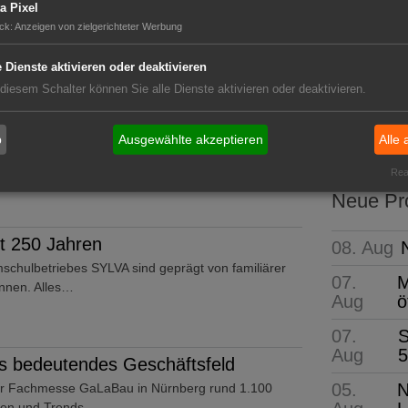
einzige Veranstaltung der Branche eine Kombination
a Pixel
ungen,…
ck
:
Anzeigen von zielgerichteter Werbung
e Dienste aktivieren oder deaktivieren
 diesem Schalter können Sie alle Dienste aktivieren oder deaktivieren.
GABOT 
: Erneut mit Assekurata-Reating A++
Die wi
b
Ausgewählte akzeptieren
Alle 
 behält ihr Top-Rating A++ von der unabhängigen
Real
Neue Pro
t 250 Jahren
08. Aug
schulbetriebes SYLVA sind geprägt von familiärer
07.
M
nnen. Alles…
Aug
ö
07.
S
Aug
5
 bedeutendes Geschäftsfeld
05.
N
er Fachmesse GaLaBau in Nürnberg rund 1.100
iten und Trends…