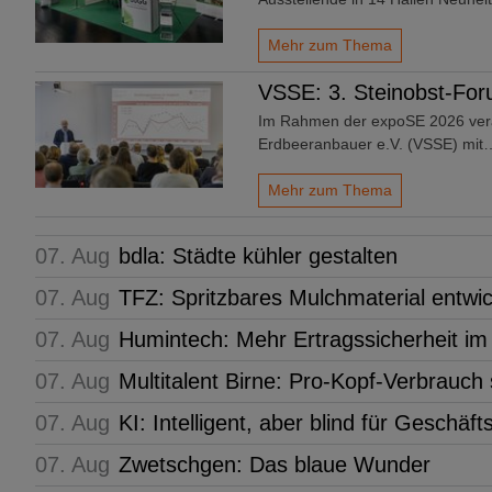
Mehr zum Thema
VSSE: 3. Steinobst-Fo
Im Rahmen der expoSE 2026 vera
Erdbeeranbauer e.V. (VSSE) mit
Mehr zum Thema
07. Aug
bdla: Städte kühler gestalten
07. Aug
TFZ: Spritzbares Mulchmaterial entwic
07. Aug
Humintech: Mehr Ertragssicherheit i
07. Aug
Multitalent Birne: Pro-Kopf-Verbrauch
07. Aug
KI: Intelligent, aber blind für Geschäf
07. Aug
Zwetschgen: Das blaue Wunder