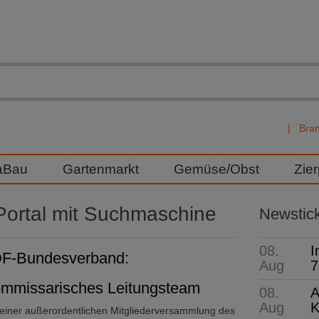
Bra
aBau
Gartenmarkt
Gemüse/Obst
Zie
ortal mit Suchmaschine
Newstic
08.
I
F-Bundesverband:
Aug
7
mmissarisches Leitungsteam
08.
A
Aug
K
 einer außerordentlichen Mitgliederversammlung des