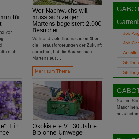
GABOT j
Wer Nachwuchs will,
amm für
muss sich zeigen:
Garten
t
Martens begeistert 2.000
Besucher
ng von
Job-An
ng
Während viele Baumschulen über
Job-Ge
nd
die Herausforderungen der Zukunft
dte steht
sprechen, hat die Baumschule
Ausbild
Martens aus…
Stellen
Mehr zum Thema
Stellen
GABOT-
Nutzen Sie
Maschinen,
anzubieten
e": Ein
Ökokiste e.V.: 30 Jahre
nce
Bio ohne Umwege