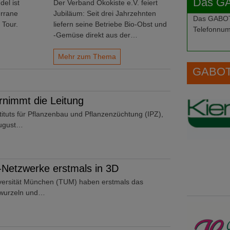
Das G
del ist
Der Verband Ökokiste e.V. feiert
errane
Jubiläum: Seit drei Jahrzehnten
Das GABOT-
 Tour.
liefern seine Betriebe Bio-Obst und
Telefonnum
-Gemüse direkt aus der…
Mehr zum Thema
GABOT 
rnimmt die Leitung
stituts für Pflanzenbau und Pflanzenzüchtung (IPZ),
 August…
-Netzwerke erstmals in 3D
versität München (TUM) haben erstmals das
nwurzeln und…