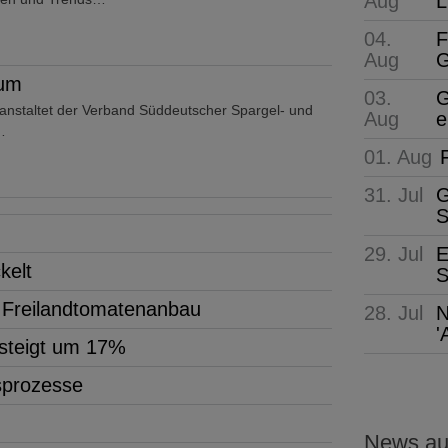
Aug
L
04.
F
Aug
G
rum
03.
G
nstaltet der Verband Süddeutscher Spargel- und
Aug
e
…
01. Aug
31. Jul
G
S
29. Jul
E
kelt
S
m Freilandtomatenanbau
28. Jul
N
'
 steigt um 17%
tsprozesse
News aus