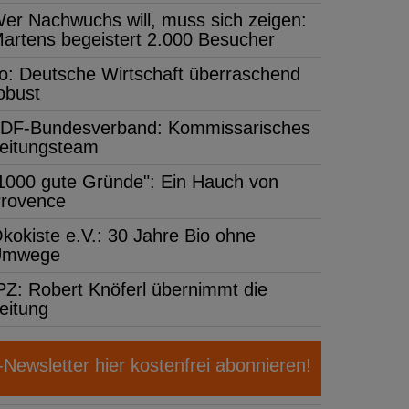
er Nachwuchs will, muss sich zeigen:
artens begeistert 2.000 Besucher
fo: Deutsche Wirtschaft überraschend
obust
DF-Bundesverband: Kommissarisches
eitungsteam
1000 gute Gründe": Ein Hauch von
rovence
kokiste e.V.: 30 Jahre Bio ohne
Umwege
PZ: Robert Knöferl übernimmt die
eitung
ewsletter hier kostenfrei abonnieren!