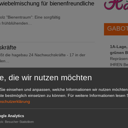
wiebelmischung für bienenfreundliche
tolz "Bienentraum": Eine sorgfältig
s frühblühenden…
GABOT 
kräfte
1A-Lage,
grünen B
ßt die hagebau 24 Nachwuchskräfte - 17 in der
Repräsent
 den…
IHREN Be
e, die wir nutzen möchten
sbeere ist die Heidelbeere
GABOT 
Sie einsehen und anpassen, welche Informationen wir nutzen möchten
e Lieblingsbeere der Niedersachsen. Die Anbaufläche
te bestmöglich einsetzen zu können.
Für weitere Informationen lesen S
…
nschutzerklärung
gle Analytics
ussteller
ck
:
Besucher-Statistiken