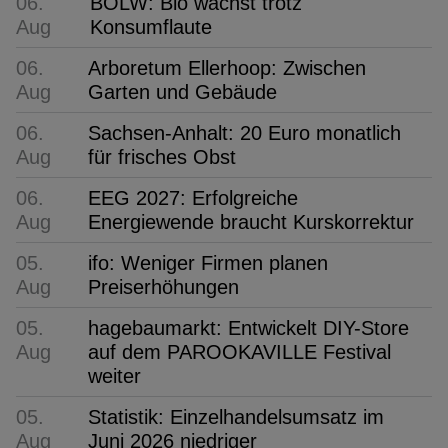
06.
BÖLW: Bio wächst trotz
Aug
Konsumflaute
06.
Arboretum Ellerhoop: Zwischen
Aug
Garten und Gebäude
06.
Sachsen-Anhalt: 20 Euro monatlich
Aug
für frisches Obst
06.
EEG 2027: Erfolgreiche
Aug
Energiewende braucht Kurskorrektur
05.
ifo: Weniger Firmen planen
Aug
Preiserhöhungen
05.
hagebaumarkt: Entwickelt DIY-Store
Aug
auf dem PAROOKAVILLE Festival
weiter
05.
Statistik: Einzelhandelsumsatz im
Aug
Juni 2026 niedriger