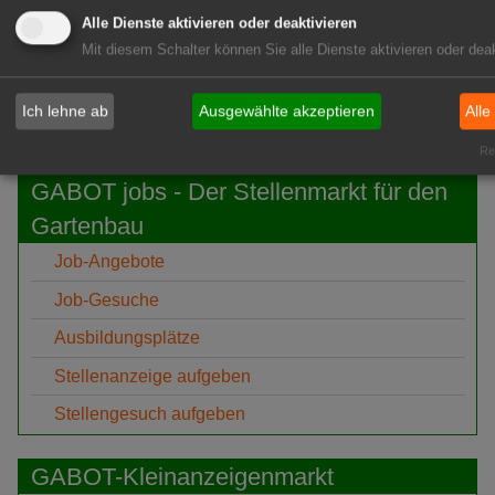
07.
BuGG: Gebäudegrün als
Alle Dienste aktivieren oder deaktivieren
Aug
bedeutendes Geschäftsfeld
Mit diesem Schalter können Sie alle Dienste aktivieren oder deak
GABOT-Newsletter hier kostenfrei abonnieren!
Ich lehne ab
Ausgewählte akzeptieren
Alle
Rea
GABOT jobs - Der Stellenmarkt für den
Gartenbau
Job-Angebote
Job-Gesuche
Ausbildungsplätze
Stellenanzeige aufgeben
Stellengesuch aufgeben
GABOT-Kleinanzeigenmarkt