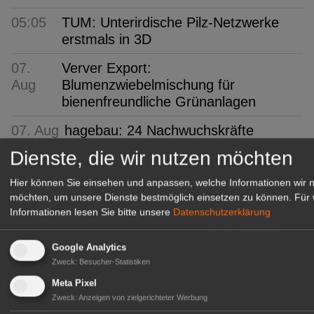
05:05
TUM: Unterirdische Pilz-Netzwerke
erstmals in 3D
07.
Verver Export:
Aug
Blumenzwiebelmischung für
bienenfreundliche Grünanlagen
07. Aug
hagebau: 24 Nachwuchskräfte
Dienste, die wir nutzen möchten
07.
Niedersachsen: Lieblingsbeere ist die
Aug
Heidelbeere
Hier können Sie einsehen und anpassen, welche Informationen wir 
möchten, um unsere Dienste bestmöglich einsetzen zu können.
Für 
07. Aug
FLORUM 2026: 27 Fachaussteller
Informationen lesen Sie bitte unsere
Datenschutzerklärung
07.
Gartenbau-Versicherung: Erneut mit
Google Analytics
Aug
Assekurata-Reating A++
Zweck
:
Besucher-Statistiken
ausgezeichnet
Meta Pixel
07. Aug
SYLVA: Baumschule seit 250 Jahren
Zweck
:
Anzeigen von zielgerichteter Werbung