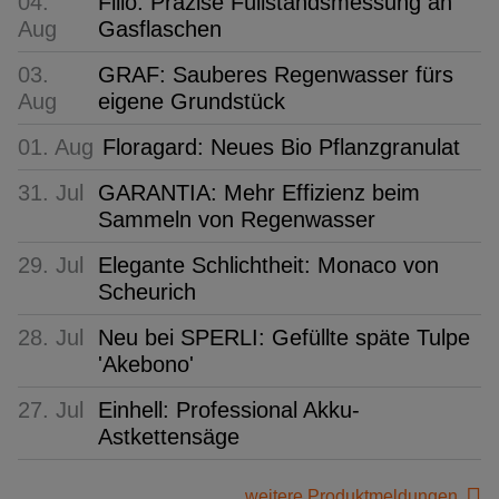
04.
Filio: Präzise Füllstandsmessung an
Aug
Gasflaschen
03.
GRAF: Sauberes Regenwasser fürs
Aug
eigene Grundstück
01. Aug
Floragard: Neues Bio Pflanzgranulat
31. Jul
GARANTIA: Mehr Effizienz beim
Sammeln von Regenwasser
29. Jul
Elegante Schlichtheit: Monaco von
Scheurich
28. Jul
Neu bei SPERLI: Gefüllte späte Tulpe
'Akebono'
27. Jul
Einhell: Professional Akku-
Astkettensäge
weitere Produktmeldungen