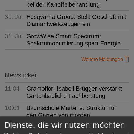
bei der Kartoffelbehandlung
31. Jul
Husqvarna Group: Stellt Geschäft mit
Diamantwerkzeugen ein
31. Jul
GrowWise Smart Spectrum:
Spektrumoptimierung spart Energie
Weitere Meldungen
Newsticker
11:04
Gramoflor: Isabell Brügger verstärkt
Gartenbauliche Fachberatung
10:01
Baumschule Martens: Struktur für
den Garten von morgen
Dienste, die wir nutzen möchten
09:07
PotatoEurope 2026: Europas größtes