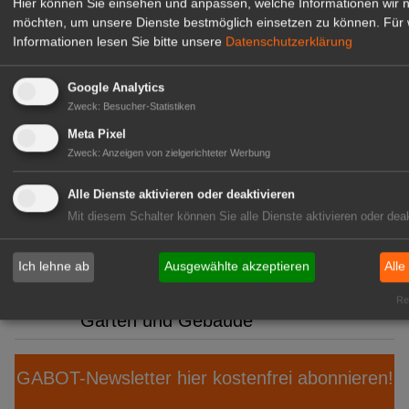
Praxisforum
Hier können Sie einsehen und anpassen, welche Informationen wir 
möchten, um unsere Dienste bestmöglich einsetzen zu können.
Für 
08:40
Klasmann-Deilmann: Neue
Informationen lesen Sie bitte unsere
Datenschutzerklärung
Produktionsstätte in Papenburg
Google Analytics
08:08
VGL Bayern: Beste Meister 2026
Zweck
:
Besucher-Statistiken
geehrt
Meta Pixel
Zweck
:
Anzeigen von zielgerichteter Werbung
07:01
Mecklenburg-Vorpommern: Anbau
und Ernte von Gemüse und
Alle Dienste aktivieren oder deaktivieren
Erdbeeren
Mit diesem Schalter können Sie alle Dienste aktivieren oder deak
06:43
BÖLW: Bio wächst trotz
Konsumflaute
Ich lehne ab
Ausgewählte akzeptieren
Alle
06:12
Arboretum Ellerhoop: Zwischen
Rea
Garten und Gebäude
GABOT-Newsletter hier kostenfrei abonnieren!