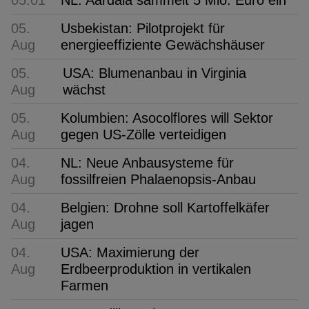
05:01
NL: Aardaia sammelt 5 Mio. Euro ein
05.
Usbekistan: Pilotprojekt für
Aug
energieeffiziente Gewächshäuser
05.
USA: Blumenanbau in Virginia
Aug
wächst
05.
Kolumbien: Asocolflores will Sektor
Aug
gegen US-Zölle verteidigen
04.
NL: Neue Anbausysteme für
Aug
fossilfreien Phalaenopsis-Anbau
04.
Belgien: Drohne soll Kartoffelkäfer
Aug
jagen
04.
USA: Maximierung der
Aug
Erdbeerproduktion in vertikalen
Farmen