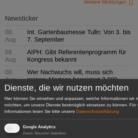
Weitere Meldungen
Newsticker
08.
Int. Gartenbaumesse Tulln: Von 3. bis
Aug
7. September
08.
AIPH: Gibt Referentenprogramm für
Aug
Kongress bekannt
08.
Wer Nachwuchs will, muss sich
Aug
zeigen: Martens begeistert 2.000
Dienste, die wir nutzen möchten
Besucher
Hier können Sie einsehen und anpassen, welche Informationen wir 
08.
ifo: Deutsche Wirtschaft
möchten, um unsere Dienste bestmöglich einsetzen zu können.
Für 
Aug
überraschend robust
Informationen lesen Sie bitte unsere
Datenschutzerklärung
08.
FDF-Bundesverband:
Aug
Kommissarisches Leitungsteam
Google Analytics
Zweck
:
Besucher-Statistiken