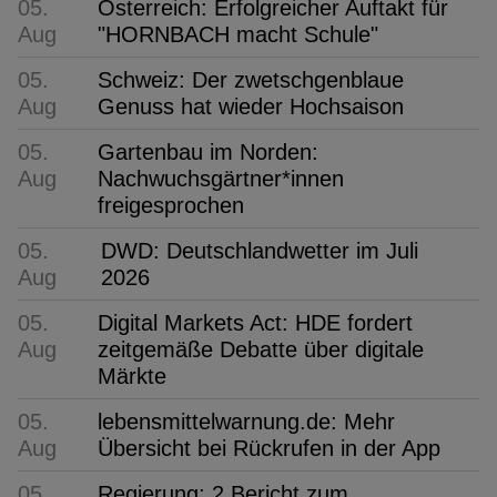
05.
Österreich: Erfolgreicher Auftakt für
Aug
"HORNBACH macht Schule"
05.
Schweiz: Der zwetschgenblaue
Aug
Genuss hat wieder Hochsaison
05.
Gartenbau im Norden:
Aug
Nachwuchsgärtner*innen
freigesprochen
05.
DWD: Deutschlandwetter im Juli
Aug
2026
05.
Digital Markets Act: HDE fordert
Aug
zeitgemäße Debatte über digitale
Märkte
05.
lebensmittelwarnung.de: Mehr
Aug
Übersicht bei Rückrufen in der App
05.
Regierung: 2 Bericht zum