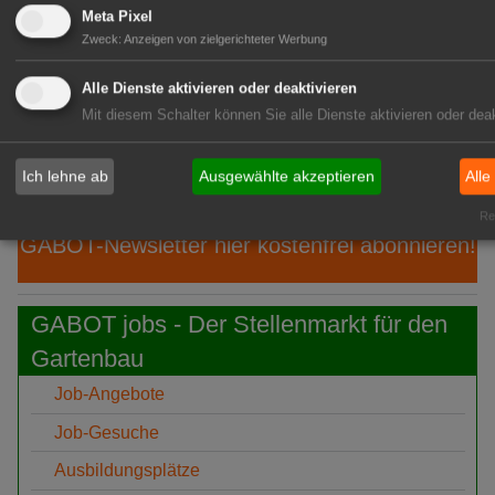
08.
"1000 gute Gründe": Ein Hauch von
Meta Pixel
Aug
Provence
Zweck
:
Anzeigen von zielgerichteter Werbung
08.
Ökokiste e.V.: 30 Jahre Bio ohne
Alle Dienste aktivieren oder deaktivieren
Aug
Umwege
Mit diesem Schalter können Sie alle Dienste aktivieren oder deak
08.
IPZ: Robert Knöferl übernimmt die
Aug
Leitung
Ich lehne ab
Ausgewählte akzeptieren
Alle
Rea
GABOT-Newsletter hier kostenfrei abonnieren!
GABOT jobs - Der Stellenmarkt für den
Gartenbau
Job-Angebote
Job-Gesuche
Ausbildungsplätze