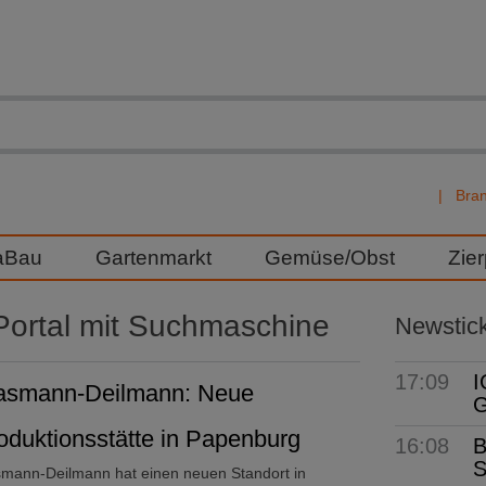
Bra
aBau
Gartenmarkt
Gemüse/Obst
Zie
ortal mit Suchmaschine
Newstic
17:09
I
asmann-Deilmann: Neue
G
oduktionsstätte in Papenburg
16:08
B
S
smann-Deilmann hat einen neuen Standort in