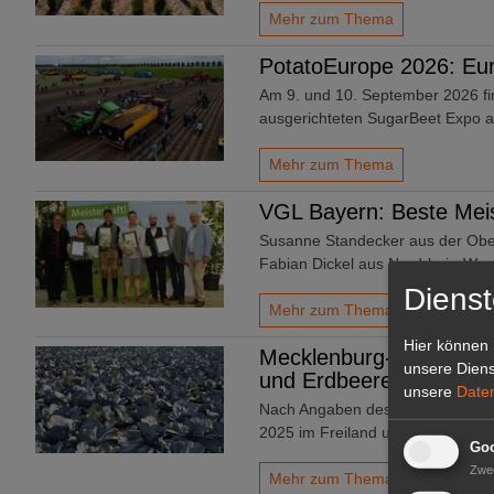
Mehr zum Thema
PotatoEurope 2026: Eur
Am 9. und 10. September 2026 fi
ausgerichteten SugarBeet Expo a
Mehr zum Thema
VGL Bayern: Beste Meis
Susanne Standecker aus der Ober
Fabian Dickel aus Nordrhein-Wes
Dienst
Mehr zum Thema
Hier können 
Mecklenburg-Vorpomme
unsere Diens
und Erdbeeren
unsere
Date
Nach Angaben des Statistischen
2025 im Freiland und unter Ge
Goo
Zwe
Mehr zum Thema