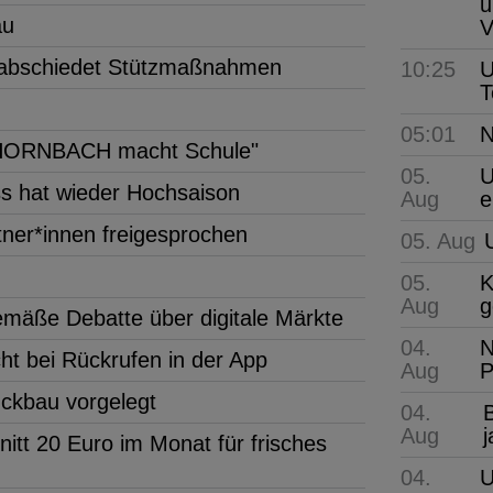
u
au
V
rabschiedet Stützmaßnahmen
10:25
U
T
05:01
N
r "HORNBACH macht Schule"
05.
U
s hat wieder Hochsaison
Aug
e
ner*innen freigesprochen
05. Aug
05.
K
Aug
g
gemäße Debatte über digitale Märkte
04.
N
ht bei Rückrufen in der App
Aug
P
ückbau vorgelegt
04.
B
Aug
tt 20 Euro im Monat für frisches
04.
U