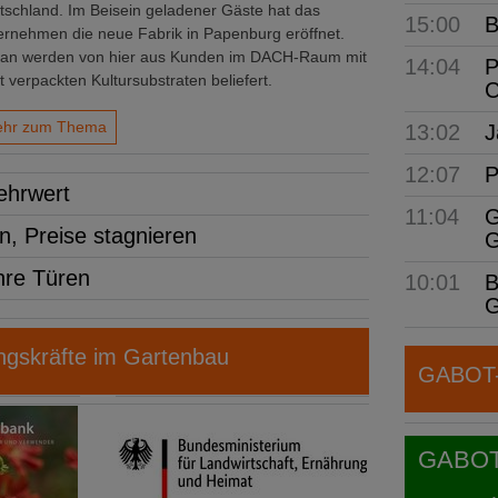
tschland. Im Beisein geladener Gäste hat das
15:00
B
ernehmen die neue Fabrik in Papenburg eröffnet.
tan werden von hier aus Kunden im DACH-Raum mit
14:04
P
t verpackten Kultursubstraten beliefert.
C
hr zum Thema
13:02
J
12:07
P
ehrwert
11:04
G
n, Preise stagnieren
G
hre Türen
10:01
B
G
gskräfte im Gartenbau
GABOT-N
GABOT j