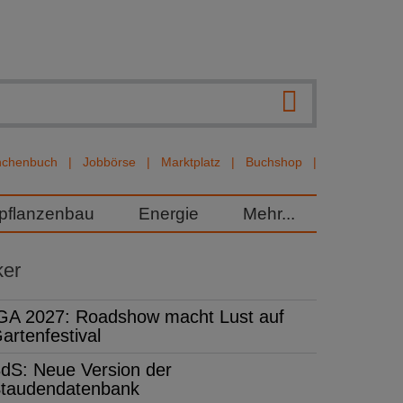
nchenbuch
Jobbörse
Marktplatz
Buchshop
rpflanzenbau
Energie
Mehr...
ker
GA 2027: Roadshow macht Lust auf
artenfestival
dS: Neue Version der
taudendatenbank