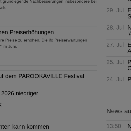
t grundlegende Nachbesserungen insbesondere bei
aik.
29. Jul
E
S
28. Jul
N
anen Preiserhöhungen
'
hre Preise zu erhöhen. Die ifo Preiserwartungen
27. Jul
E
 im Juni.
A
25. Jul
P
C
 auf dem PAROOKAVILLE Festival
24. Jul
P
 2026 niedriger
k
News aus
13:50
N
achten kann kommen