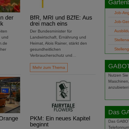
Garten
Job-An
n der
BfR, MRI und BZfE: Aus
Job-Ge
nk
drei mach eins
Ausbild
iten
Der Bundesminister für
e und
Landwirtschaft, Ernährung und
Stellen
n.de
Heimat, Alois Rainer, stärkt den
Stellen
cher
gesundheitlichen
Verbraucherschutz und…
GABOT-
Mehr zum Thema
Nutzen Sie
Maschinen,
anzubieten
Das G
 Orange
PKM: Ein neues Kapitel
Das GABOT-
beginnt
Telefonnum