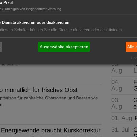
a Pixel
z Konsumflaute
ck
:
Anzeigen von zielgerichteter Werbung
GABOT 
 und -Getränken wächst weiter. Im zweiten Quartal
e Dienste aktivieren oder deaktivieren
eich zum…
Die wi
 diesem Schalter können Sie alle Dienste aktivieren oder deaktivieren.
b
Ausgewählte akzeptieren
Alle 
Neue Pro
Zwischen Garten und Gebäude
während einer Hitzewelle durch die Stadt gegangen
Real
05.
N
rend sich…
Aug
L
04.
F
Aug
G
 monatlich für frisches Obst
tsaison für zahlreiche Obstsorten und Beeren wie
03.
G
n.
Aug
e
01. Aug
31. Jul
G
 Energiewende braucht Kurskorrektur
S