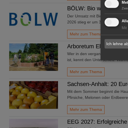
Met
BÖLW: Bio wächst trot
Zwe
Der Umsatz mit Bio-Lebensmitteln
All
2026 stieg er um 3,8% im Vergl
Mit
Mehr zum Thema
Ich lehne a
Arboretum Ellerhoop: 
Wer in den vergangenen Wochen 
ist, kennt den Unterschied: Wäh
Mehr zum Thema
Sachsen-Anhalt: 20 Euro
Mit dem Sommer beginnt die Haup
Pfirsiche, Melonen oder Erdbeere
Mehr zum Thema
EEG 2027: Erfolgreiche