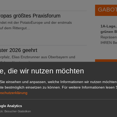
GABOT 
opas größtes Praxisforum
ndet mit der PotatoEurope und der erstmals
1A-Lage,
uf dem Rittergut…
grünen B
Repräsent
IHREN Be
ter 2026 geehrt
pfalz, Elias Enzbrunner aus Oberbayern und
tfalen glänzten mit…
GABOT 
e, die wir nutzen möchten
Sie einsehen und anpassen, welche Informationen wir nutzen möchten
rn: Anbau und Ernte von Gemüse
te bestmöglich einsetzen zu können.
Für weitere Informationen lesen S
nschutzerklärung
 Amtes Mecklenburg-Vorpommern wurden im Jahr
wächshäusern sowie…
gle Analytics
ck
:
Besucher-Statistiken