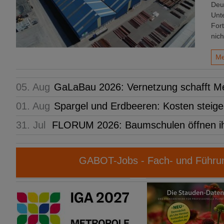
Deu
Unt
For
nich
Me
05. Aug
GaLaBau 2026: Vernetzung schafft M
01. Aug
Spargel und Erdbeeren: Kosten steige
31. Jul
FLORUM 2026: Baumschulen öffnen i
GABOT-Jobs - Fach- und Führun