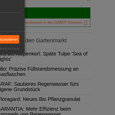
Dossiers
chtigsten Branchenthemen in den GABOT Dossiers
akzeptieren
dukte für den Gartenmarkt
isiert mit Klaro!
eu bei Kiepenkerl: Späte Tulpe 'Sea of
ights'
ilio: Präzise Füllstandsmessung an
asflaschen
RAF: Sauberes Regenwasser fürs
igene Grundstück
Floragard: Neues Bio Pflanzgranulat
ARANTIA: Mehr Effizienz beim
ammeln von Regenwasser