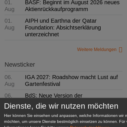
01.
BASF: Beginnt im August 2026 neues
Aug
Aktienrückkaufprogramm
01.
AIPH und Earthna der Qatar
Aug
Foundation: Absichtserklärung
unterzeichnet
Weitere Meldungen
Newsticker
06.
IGA 2027: Roadshow macht Lust auf
Aug
Gartenfestival
06.
BdS: Neue Version der
Aug
Staudendatenbank
Dienste, die wir nutzen möchten
06.
BfR, MRI und BZfE: Aus drei mach
Hier können Sie einsehen und anpassen, welche Informationen wir 
Aug
eins
möchten, um unsere Dienste bestmöglich einsetzen zu können.
Für 