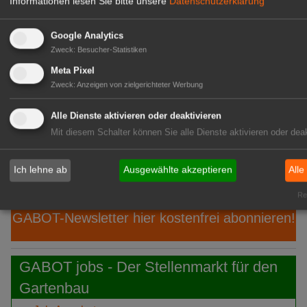
Informationen lesen Sie bitte unsere
Datenschutzerklärung
06.
Philadelphia: 55. Fleuroselect-
Aug
Convention
Google Analytics
Zweck
:
Besucher-Statistiken
06. Aug
Javo: Stellt Javo Orange vor
Meta Pixel
06. Aug
PKM: Ein neues Kapitel beginnt
Zweck
:
Anzeigen von zielgerichteter Werbung
06.
Gramoflor: Isabell Brügger verstärkt
Alle Dienste aktivieren oder deaktivieren
Aug
Gartenbauliche Fachberatung
Mit diesem Schalter können Sie alle Dienste aktivieren oder deak
06.
Baumschule Martens: Struktur für
Ich lehne ab
Ausgewählte akzeptieren
Alle
Aug
den Garten von morgen
Rea
GABOT-Newsletter hier kostenfrei abonnieren!
GABOT jobs - Der Stellenmarkt für den
Gartenbau