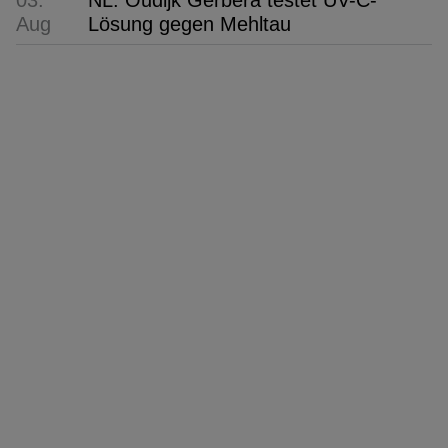
03.
NL: Oudijk Gerbera testet UV-C-
Aug
Lösung gegen Mehltau