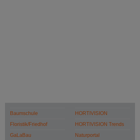
Baumschule
HORTIVISION
Floristik/Friedhof
HORTIVISION Trends
GaLaBau
Naturportal