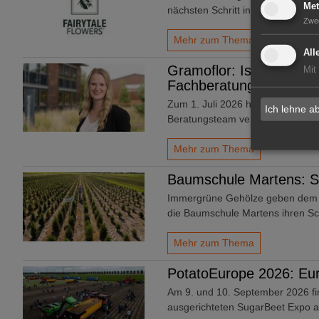
Met
nächsten Schritt in seiner Entwic
Zwe
Mehr zum Thema
All
Gramoflor: Isabell Brüg
Mit
Fachberatung
Zum 1. Juli 2026 hat die Gramof
Ich lehne a
Beratungsteam verstärkt: Isabell
Mehr zum Thema
Baumschule Martens: St
Immergrüne Gehölze geben dem Ga
die Baumschule Martens ihren S
Mehr zum Thema
PotatoEurope 2026: Eur
Am 9. und 10. September 2026 fi
ausgerichteten SugarBeet Expo a