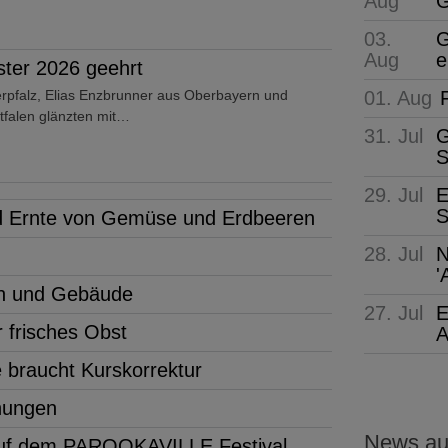
Aug
G
03.
G
Aug
e
ter 2026 geehrt
pfalz, Elias Enzbrunner aus Oberbayern und
01. Aug
tfalen glänzten mit…
31. Jul
G
S
29. Jul
E
S
 Ernte von Gemüse und Erdbeeren
28. Jul
N
'
en und Gebäude
27. Jul
E
 frisches Obst
A
 braucht Kurskorrektur
öhungen
News aus
 auf dem PAROOKAVILLE Festival