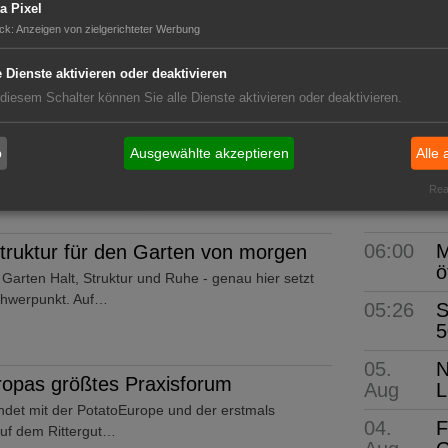
a Pixel
klung bei PKM.
ck
:
Anzeigen von zielgerichteter Werbung
e Dienste aktivieren oder deaktivieren
GABOT 
ger verstärkt Gartenbauliche
 diesem Schalter können Sie alle Dienste aktivieren oder deaktivieren.
Die wi
lor GmbH & Co. KG ihr gartenbauliches
b
Ausgewählte akzeptieren
Alle 
 Brügger unterstützt die…
Real
Neue Pro
06:00
M
ruktur für den Garten von morgen
ö
rten Halt, Struktur und Ruhe - genau hier setzt
chwerpunkt. Auf…
05:26
S
5
05.
N
opas größtes Praxisforum
Aug
L
ndet mit der PotatoEurope und der erstmals
04.
F
uf dem Rittergut…