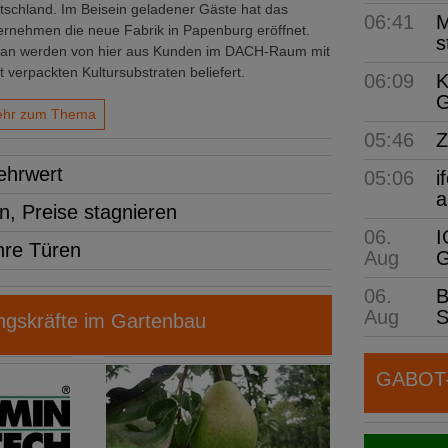
tschland. Im Beisein geladener Gäste hat das
06:41
M
ernehmen die neue Fabrik in Papenburg eröffnet.
s
tan werden von hier aus Kunden im DACH-Raum mit
t verpackten Kultursubstraten beliefert.
06:09
K
G
hr zum Thema
05:46
Z
ehrwert
05:06
i
a
n, Preise stagnieren
06.
I
hre Türen
Aug
G
06.
B
Aug
S
gskräfte im Gartenbau
GABOT-N