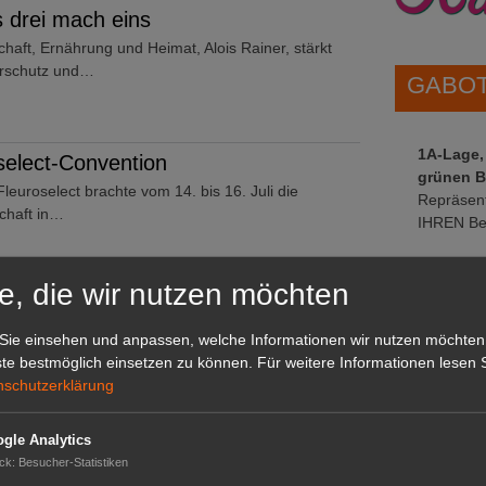
 drei mach eins
haft, Ernährung und Heimat, Alois Rainer, stärkt
erschutz und…
GABOT 
1A-Lage,
oselect-Convention
grünen B
euroselect brachte vom 14. bis 16. Juli die
Repräsent
chaft in…
IHREN Be
e, die wir nutzen möchten
e vor
GABOT 
on von Topfmaschinen unter dem Namen Javo Orange
Sie einsehen und anpassen, welche Informationen wir nutzen möchten
e markiert den…
te bestmöglich einsetzen zu können.
Für weitere Informationen lesen S
nschutzerklärung
gle Analytics
 beginnt
ck
:
Besucher-Statistiken
ss seines Masterstudiums macht Poul Madsen den