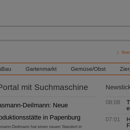
Bra
aBau
Gartenmarkt
Gemüse/Obst
Zie
ortal mit Suchmaschine
Newstic
08:08
T
asmann-Deilmann: Neue
e
oduktionsstätte in Papenburg
07:01
H
F
smann-Deilmann hat einen neuen Standort in