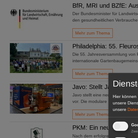
BfR, MRI und BZfE: Aus
Der Bundesminister für Landwirtsc
den gesundheitlichen Verbrauch
Mehr zum Thema
Philadelphia: 55. Fleur
Die 55. Jahresversammlung von Fl
internationale Gartenbaugemeins
Mehr zum Thema
Dienst
Javo: Stellt Javo Orang
Javo stellt eine neue Generati
Hier können 
vor. Die modulare Maschinenlini
unsere Diens
unsere
Date
Mehr zum Thema
Goo
PKM: Ein neues Kapitel
Zwe
Nach dem erfolgreichen Abschlu