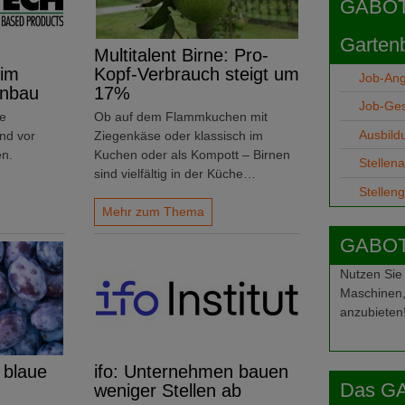
GABOT j
Garten
Multitalent Birne: Pro-
 im
Kopf-Verbrauch steigt um
Job-An
anbau
17%
Job-Ge
ie
Ob auf dem Flammkuchen mit
Ausbild
nd vor
Ziegenkäse oder klassisch im
n.
Kuchen oder als Kompott – Birnen
Stellen
sind vielfältig in der Küche…
Stellen
Mehr zum Thema
GABOT-
Nutzen Sie
Maschinen,
anzubieten
 blaue
ifo: Unternehmen bauen
Das G
weniger Stellen ab