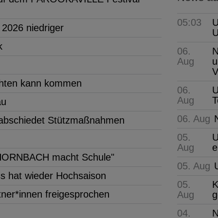
05:03
U
 2026 niedriger
k
06.
N
Aug
u
V
achten kann kommen
06.
U
Aug
T
au
06. Aug
rabschiedet Stützmaßnahmen
05.
U
Aug
e
r "HORNBACH macht Schule"
05. Aug
s hat wieder Hochsaison
05.
K
ner*innen freigesprochen
Aug
g
04.
N