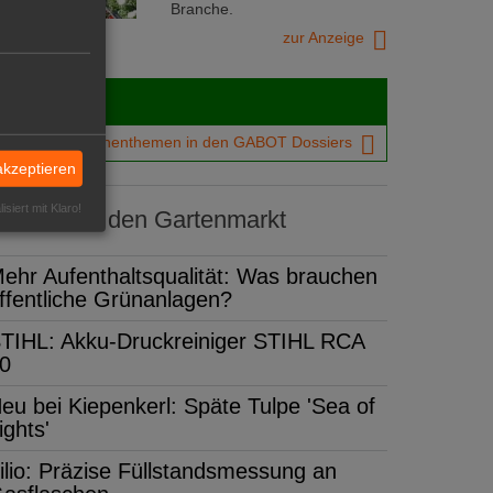
Branche.
zur Anzeige
Dossiers
chtigsten Branchenthemen in den GABOT Dossiers
akzeptieren
isiert mit Klaro!
dukte für den Gartenmarkt
ehr Aufenthaltsqualität: Was brauchen
ffentliche Grünanlagen?
TIHL: Akku-Druckreiniger STIHL RCA
0
eu bei Kiepenkerl: Späte Tulpe 'Sea of
ights'
ilio: Präzise Füllstandsmessung an