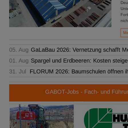
Deu
Unt
For
nich
Me
05. Aug
GaLaBau 2026: Vernetzung schafft M
01. Aug
Spargel und Erdbeeren: Kosten steige
31. Jul
FLORUM 2026: Baumschulen öffnen i
GABOT-Jobs - Fach- und Führun