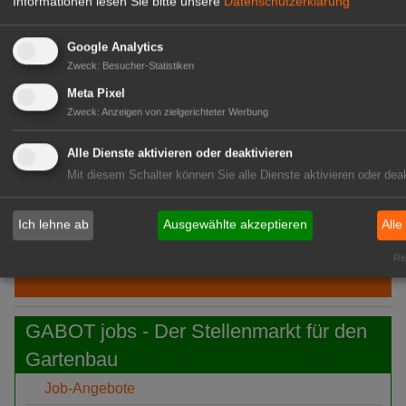
Informationen lesen Sie bitte unsere
Datenschutzerklärung
Aug
eins
Google Analytics
06.
Philadelphia: 55. Fleuroselect-
Zweck
:
Besucher-Statistiken
Aug
Convention
Meta Pixel
06. Aug
Javo: Stellt Javo Orange vor
Zweck
:
Anzeigen von zielgerichteter Werbung
06. Aug
PKM: Ein neues Kapitel beginnt
Alle Dienste aktivieren oder deaktivieren
Mit diesem Schalter können Sie alle Dienste aktivieren oder deak
06.
Gramoflor: Isabell Brügger verstärkt
Aug
Gartenbauliche Fachberatung
Ich lehne ab
Ausgewählte akzeptieren
Alle
Rea
GABOT-Newsletter hier kostenfrei abonnieren!
GABOT jobs - Der Stellenmarkt für den
Gartenbau
Job-Angebote