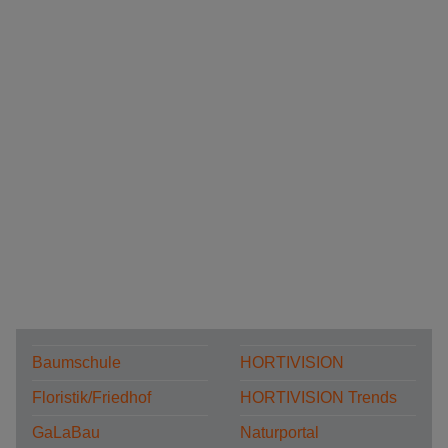
Baumschule
HORTIVISION
Floristik/Friedhof
HORTIVISION Trends
GaLaBau
Naturportal