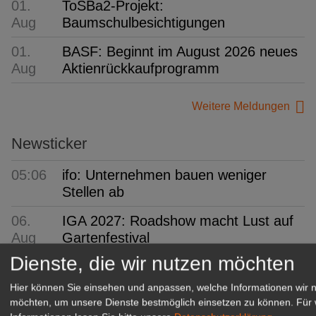
01.
ToSBa2-Projekt:
Aug
Baumschulbesichtigungen
01.
BASF: Beginnt im August 2026 neues
Aug
Aktienrückkaufprogramm
Weitere Meldungen
Newsticker
05:06
ifo: Unternehmen bauen weniger
Stellen ab
06.
IGA 2027: Roadshow macht Lust auf
Aug
Gartenfestival
Dienste, die wir nutzen möchten
06.
BdS: Neue Version der
Aug
Staudendatenbank
Hier können Sie einsehen und anpassen, welche Informationen wir 
möchten, um unsere Dienste bestmöglich einsetzen zu können.
Für 
06.
BfR, MRI und BZfE: Aus drei mach