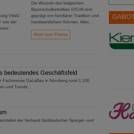
Die Wurzeln des belgischen
Baumschulbetriebes SYLVA sind
GABOT 
erung VVaG
geprägt von familiärer Tradition und
+ von der
handwerklichem Können. Alles…
entur
Mehr zum Thema
 bedeutendes Geschäftsfeld
er Fachmesse GaLaBau in Nürnberg rund 1.100
iten und Trends…
rum
nstaltet der Verband Süddeutscher Spargel- und
…