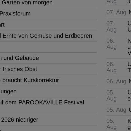
Aug
J
n Garten von morgen
07. Aug
Praxisforum
07.
U
rt
Aug
 Ernte von Gemüse und Erdbeeren
06.
N
Aug
u
V
en und Gebäude
06.
U
 frisches Obst
Aug
T
 braucht Kurskorrektur
06. Aug
öhungen
05.
U
Aug
e
 auf dem PAROOKAVILLE Festival
05. Aug
 2026 niedriger
05.
K
Aug
g
k