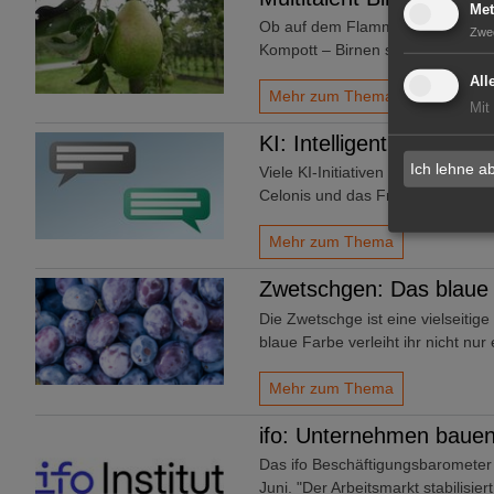
Met
Ob auf dem Flammkuchen mit Zie
Zwe
Kompott – Birnen sind vielfältig 
All
Mehr zum Thema
Mit
KI: Intelligent, aber bl
Ich lehne a
Viele KI-Initiativen bleiben hint
Celonis und das Fraunhofer-Insti
Mehr zum Thema
Zwetschgen: Das blaue
Die Zwetschge ist eine vielseitige
blaue Farbe verleiht ihr nicht nur
Mehr zum Thema
ifo: Unternehmen bauen
Das ifo Beschäftigungsbarometer 
Juni. "Der Arbeitsmarkt stabilisier