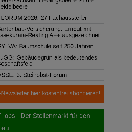
iedersachsen: Lieblingsbeere ist die
eidelbeere
FLORUM 2026: 27 Fachaussteller
artenbau-Versicherung: Erneut mit
ssekurata-Reating A++ ausgezeichnet
SYLVA: Baumschule seit 250 Jahren
uGG: Gebäudegrün als bedeutendes
eschäftsfeld
VSSE: 3. Steinobst-Forum
ewsletter hier kostenfrei abonnieren!
obs - Der Stellenmarkt für den
bau