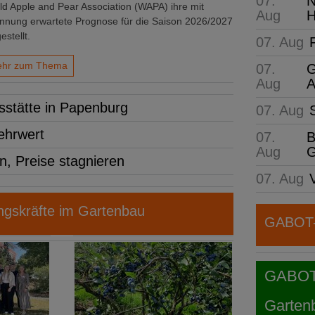
07.
N
ld Apple and Pear Association (WAPA) ihre mit
Aug
H
nnung erwartete Prognose für die Saison 2026/2027
estellt.
07. Aug
hr zum Thema
07.
G
Aug
A
stätte in Papenburg
07. Aug
ehrwert
07.
B
Aug
G
n, Preise stagnieren
07. Aug
gskräfte im Gartenbau
GABOT-N
GABOT j
Garten