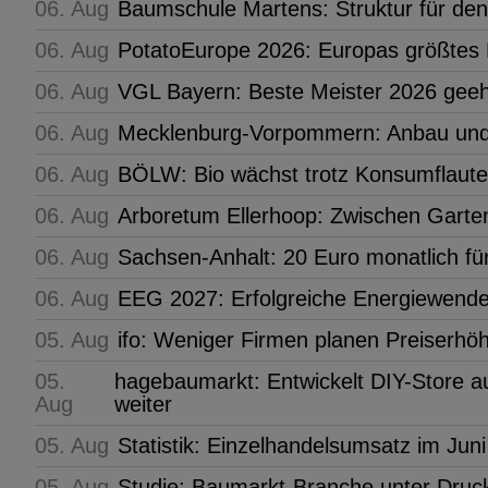
06. Aug
Baumschule Martens: Struktur für de
06. Aug
PotatoEurope 2026: Europas größtes 
06. Aug
VGL Bayern: Beste Meister 2026 geeh
06. Aug
Mecklenburg-Vorpommern: Anbau und
06. Aug
BÖLW: Bio wächst trotz Konsumflaute
06. Aug
Arboretum Ellerhoop: Zwischen Gart
06. Aug
Sachsen-Anhalt: 20 Euro monatlich für
06. Aug
EEG 2027: Erfolgreiche Energiewende
05. Aug
ifo: Weniger Firmen planen Preiserh
05.
hagebaumarkt: Entwickelt DIY-Store
Aug
weiter
05. Aug
Statistik: Einzelhandelsumsatz im Juni
05. Aug
Studie: Baumarkt-Branche unter Druc