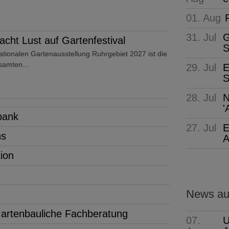
01. Aug
31. Jul
G
ht Lust auf Gartenfestival
S
ationalen Gartenausstellung Ruhrgebiet 2027 ist die
gesamten…
29. Jul
E
S
28. Jul
N
'
bank
27. Jul
E
ns
A
tion
News aus
 Gartenbauliche Fachberatung
07.
U