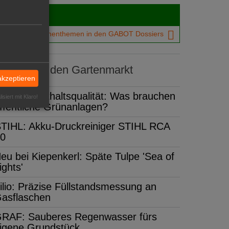
Dossiers
chtigsten Branchenthemen in den GABOT Dossiers
dukte für den Gartenmarkt
akzeptieren
ehr Aufenthaltsqualität: Was brauchen
isiert mit Klaro!
ffentliche Grünanlagen?
TIHL: Akku-Druckreiniger STIHL RCA
0
eu bei Kiepenkerl: Späte Tulpe 'Sea of
ights'
ilio: Präzise Füllstandsmessung an
asflaschen
RAF: Sauberes Regenwasser fürs
igene Grundstück