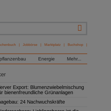
nchenbuch
Jobbörse
Marktplatz
Buchshop
rpflanzenbau
Energie
Mehr...
ker
erver Export: Blumenzwiebelmischung
ür bienenfreundliche Grünanlagen
hagebau: 24 Nachwuchskräfte