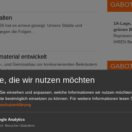
GABOT 
alten
1A-Lage,
026 hat es erneut gezeigt: Unsere Städte und
grünen B
gegen die Folgen…
Repräsent
IHREN Be
aterial entwickelt
n-, und Gemüsebau vor konkurrierenden Beikräutern
GABOT 
tler des…
e, die wir nutzen möchten
Sie einsehen und anpassen, welche Informationen wir nutzen möchten
ssicherheit im Freilandtomatenanbau
te bestmöglich einsetzen zu können.
Für weitere Informationen lesen S
wirtschaft zunehmend vor große Herausforderungen.
nschutzerklärung
gle Analytics
ck
:
Besucher-Statistiken
Kopf-Verbrauch steigt um 17%