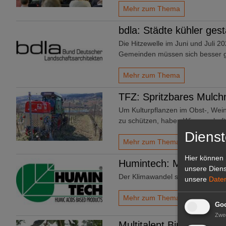
Mehr zum Thema
bdla: Städte kühler gest
Die Hitzewelle im Juni und Juli 2
Gemeinden müssen sich besser 
Mehr zum Thema
TFZ: Spritzbares Mulchm
Um Kulturpflanzen im Obst-, Wei
zu schützen, haben Wissenschaf
Dienst
Mehr zum Thema
Hier können 
Humintech: Mehr Ertrag
unsere Diens
Der Klimawandel stellt die Land
unsere
Date
Mehr zum Thema
Goo
Zwe
Multitalent Birne: Pro-