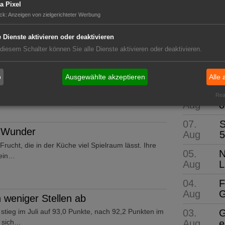
a Pixel
genkäse oder klassisch im Kuchen oder als
GABOT 
ck
:
Anzeigen von zielgerichteter Werbung
in der Küche…
Die wi
e Dienste aktivieren oder deaktivieren
 diesem Schalter können Sie alle Dienste aktivieren oder deaktivieren.
ind für Geschäftsprozesse
Neue Pro
b
Ausgewählte akzeptieren
Alle 
er den Erwartungen zurück. Die Gründe dafür haben
tut für…
07.
M
Real
Aug
ö
07.
S
 Wunder
Aug
5
 Frucht, die in der Küche viel Spielraum lässt. Ihre
05.
N
 ein…
Aug
L
04.
F
Aug
G
 weniger Stellen ab
03.
G
stieg im Juli auf 93,0 Punkte, nach 92,2 Punkten im
Aug
e
t sich…