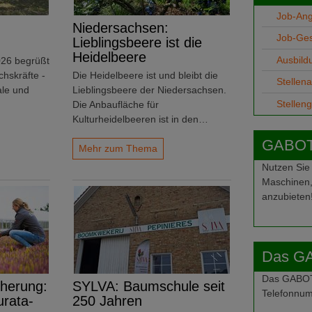
Job-An
Niedersachsen:
Job-Ge
Lieblingsbeere ist die
Heidelbeere
Ausbild
026 begrüßt
hskräfte -
Die Heidelbeere ist und bleibt die
Stellen
ale und
Lieblingsbeere der Niedersachsen.
Stellen
Die Anbaufläche für
Kulturheidelbeeren ist in den…
GABOT-
Mehr zum Thema
Nutzen Sie
Maschinen,
anzubieten
Das G
Das GABOT-
herung:
SYLVA: Baumschule seit
Telefonnum
urata-
250 Jahren