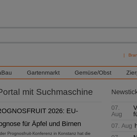
Bra
aBau
Gartenmarkt
Gemüse/Obst
Zie
ortal mit Suchmaschine
Newstic
07.
V
OGNOSFRUIT 2026: EU-
Aug
f
ognose für Äpfel und Birnen
07. Aug
der Prognosfruit-Konferenz in Konstanz hat die