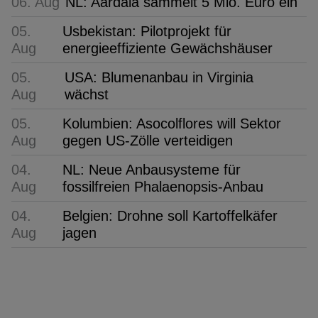
06. Aug
NL: Aardaia sammelt 5 Mio. Euro ein
05.
Usbekistan: Pilotprojekt für
Aug
energieeffiziente Gewächshäuser
05.
USA: Blumenanbau in Virginia
Aug
wächst
05.
Kolumbien: Asocolflores will Sektor
Aug
gegen US-Zölle verteidigen
04.
NL: Neue Anbausysteme für
Aug
fossilfreien Phalaenopsis-Anbau
04.
Belgien: Drohne soll Kartoffelkäfer
Aug
jagen