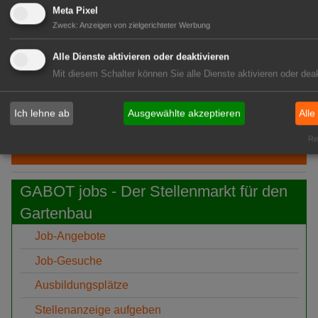
Freilandtomatenanbau
Meta Pixel
Zweck
:
Anzeigen von zielgerichteter Werbung
06:41
Multitalent Birne: Pro-Kopf-Verbrauch
steigt um 17%
Alle Dienste aktivieren oder deaktivieren
Mit diesem Schalter können Sie alle Dienste aktivieren oder deak
06:09
KI: Intelligent, aber blind für
Geschäftsprozesse
Ich lehne ab
Ausgewählte akzeptieren
Alle
GABOT-Newsletter hier kostenfrei abonnieren!
Rea
GABOT jobs - Der Stellenmarkt für den
Gartenbau
Job-Angebote
Job-Gesuche
Ausbildungsplätze
Stellenanzeige aufgeben