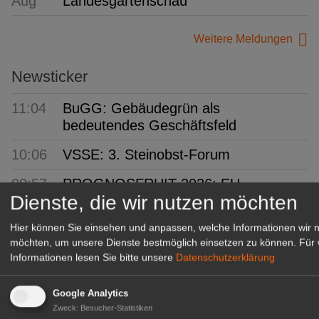
Aug
Landesgartenschau
Weitere Meldungen
Newsticker
11:04
BuGG: Gebäudegrün als
bedeutendes Geschäftsfeld
10:06
VSSE: 3. Steinobst-Forum
09:57
PROGNOSFRUIT 2026: EU-
Dienste, die wir nutzen möchten
Prognose für Äpfel und Birnen
Hier können Sie einsehen und anpassen, welche Informationen wir 
09:04
bdla: Städte kühler gestalten
möchten, um unsere Dienste bestmöglich einsetzen zu können.
Für 
Informationen lesen Sie bitte unsere
Datenschutzerklärung
08:08
TFZ: Spritzbares Mulchmaterial
entwickelt
Google Analytics
07:01
Humintech: Mehr Ertragssicherheit im
Zweck
:
Besucher-Statistiken