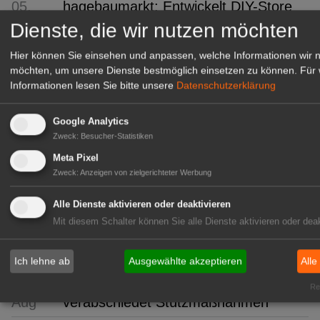
05.
hagebaumarkt: Entwickelt DIY-Store
Aug
auf dem PAROOKAVILLE Festival
Dienste, die wir nutzen möchten
weiter
Hier können Sie einsehen und anpassen, welche Informationen wir 
05.
Statistik: Einzelhandelsumsatz im
möchten, um unsere Dienste bestmöglich einsetzen zu können.
Für 
Informationen lesen Sie bitte unsere
Datenschutzerklärung
Aug
Juni 2026 niedriger
05.
Studie: Baumarkt-Branche unter
Google Analytics
Aug
Druck
Zweck
:
Besucher-Statistiken
Meta Pixel
05. Aug
Bayer: Operativ auf Kurs
Zweck
:
Anzeigen von zielgerichteter Werbung
05.
Nordstil: Entdecken. Ordern.
Alle Dienste aktivieren oder deaktivieren
Aug
Weihnachten kann kommen
Mit diesem Schalter können Sie alle Dienste aktivieren oder deak
05.
Hessen: Ausbildungsstart im
Aug
Gartenbau
Ich lehne ab
Ausgewählte akzeptieren
Alle
05.
Düngemittelkrise: EU-Kommission
Rea
Aug
verabschiedet Stützmaßnahmen