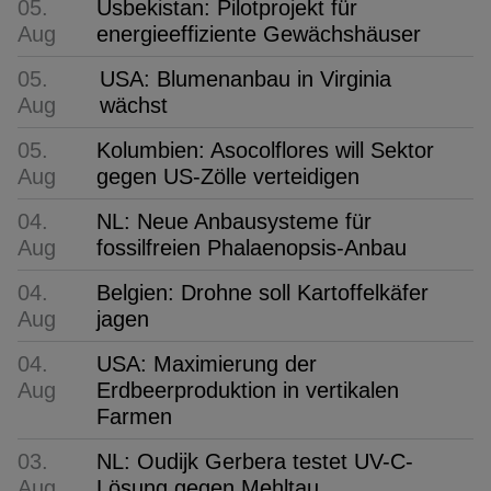
05.
Usbekistan: Pilotprojekt für
Aug
energieeffiziente Gewächshäuser
05.
USA: Blumenanbau in Virginia
Aug
wächst
05.
Kolumbien: Asocolflores will Sektor
Aug
gegen US-Zölle verteidigen
04.
NL: Neue Anbausysteme für
Aug
fossilfreien Phalaenopsis-Anbau
04.
Belgien: Drohne soll Kartoffelkäfer
Aug
jagen
04.
USA: Maximierung der
Aug
Erdbeerproduktion in vertikalen
Farmen
03.
NL: Oudijk Gerbera testet UV-C-
Aug
Lösung gegen Mehltau