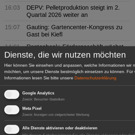
16:03
DEPV: Pelletproduktion steigt im 2.
Quartal 2026 weiter an
15:07
Gauting: Gartencenter-Kongress zu
Gast bei Kiefl
14:01
Rentenbank: Fördergeschäft wächst
Dienste, die wir nutzen möchten
um 51%
Hier können Sie einsehen und anpassen, welche Informationen wir 
13:01
Gemüse: Anbau auf Wasser gewinnt
möchten, um unsere Dienste bestmöglich einsetzen zu können.
Für 
an Bedeutung
Informationen lesen Sie bitte unsere
Datenschutzerklärung
12:06
Orchid Inspiration Days: Zahlreiche
und wertvolle Besucher
Google Analytics
Zweck
:
Besucher-Statistiken
11:02
ALDI SÜD und Vitarom: Bio-Tomaten
Meta Pixel
aus NRW
Zweck
:
Anzeigen von zielgerichteter Werbung
10:09
Kaniber: Würdigt Zukunftskraft des
Alle Dienste aktivieren oder deaktivieren
Gartenbaus