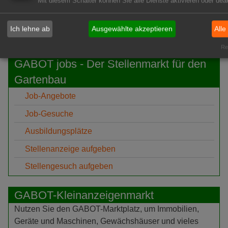
Mit diesem Schalter können Sie alle Dienste aktivieren oder deak
GABOT-Newsletter hier kostenfrei abonnieren!
Ich lehne ab
Ausgewählte akzeptieren
Alle
Rea
GABOT jobs - Der Stellenmarkt für den
Gartenbau
Job-Angebote
Job-Gesuche
Ausbildungsplätze
Stellenanzeige aufgeben
Stellengesuch aufgeben
GABOT-Kleinanzeigenmarkt
Nutzen Sie den GABOT-Marktplatz, um Immobilien,
Geräte und Maschinen, Gewächshäuser und vieles