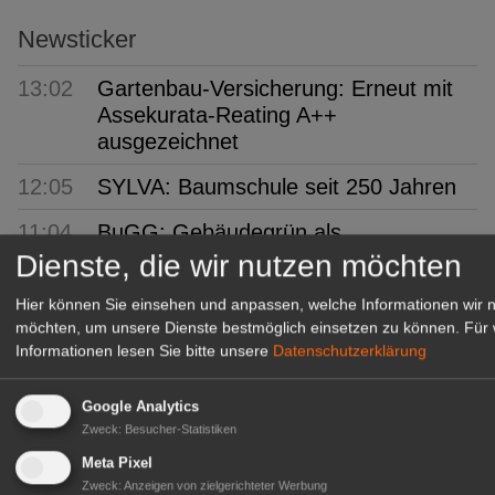
Newsticker
13:02
Gartenbau-Versicherung: Erneut mit
Assekurata-Reating A++
ausgezeichnet
12:05
SYLVA: Baumschule seit 250 Jahren
11:04
BuGG: Gebäudegrün als
bedeutendes Geschäftsfeld
Dienste, die wir nutzen möchten
10:06
VSSE: 3. Steinobst-Forum
Hier können Sie einsehen und anpassen, welche Informationen wir 
möchten, um unsere Dienste bestmöglich einsetzen zu können.
Für 
09:57
PROGNOSFRUIT 2026: EU-
Informationen lesen Sie bitte unsere
Datenschutzerklärung
Prognose für Äpfel und Birnen
Google Analytics
09:04
bdla: Städte kühler gestalten
Zweck
:
Besucher-Statistiken
08:08
TFZ: Spritzbares Mulchmaterial
Meta Pixel
Zweck
:
Anzeigen von zielgerichteter Werbung
entwickelt