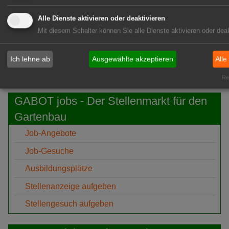
07:01
Humintech: Mehr Ertragssicherheit im
Alle Dienste aktivieren oder deaktivieren
Freilandtomatenanbau
Mit diesem Schalter können Sie alle Dienste aktivieren oder deak
Ich lehne ab
Ausgewählte akzeptieren
Alle
GABOT-Newsletter hier kostenfrei abonnieren!
Rea
GABOT jobs - Der Stellenmarkt für den
Gartenbau
Job-Angebote
Job-Gesuche
Ausbildungsplätze
Stellenanzeige aufgeben
Stellengesuch aufgeben