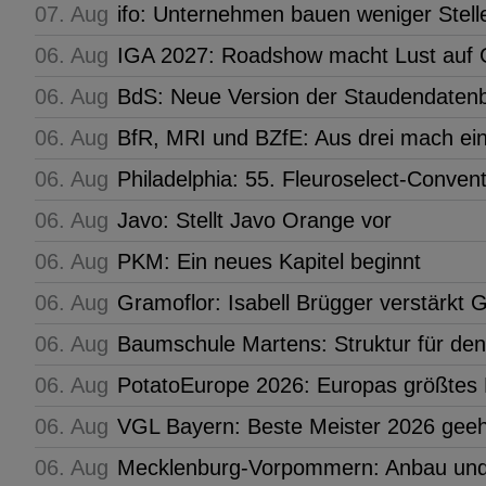
07. Aug
ifo: Unternehmen bauen weniger Stell
06. Aug
IGA 2027: Roadshow macht Lust auf G
06. Aug
BdS: Neue Version der Staudendaten
06. Aug
BfR, MRI und BZfE: Aus drei mach ei
06. Aug
Philadelphia: 55. Fleuroselect-Conven
06. Aug
Javo: Stellt Javo Orange vor
06. Aug
PKM: Ein neues Kapitel beginnt
06. Aug
Gramoflor: Isabell Brügger verstärkt
06. Aug
Baumschule Martens: Struktur für de
06. Aug
PotatoEurope 2026: Europas größtes 
06. Aug
VGL Bayern: Beste Meister 2026 geeh
06. Aug
Mecklenburg-Vorpommern: Anbau und