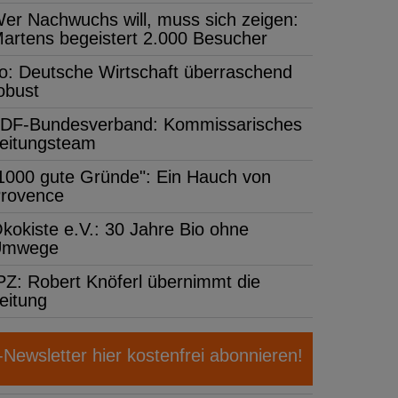
er Nachwuchs will, muss sich zeigen:
artens begeistert 2.000 Besucher
fo: Deutsche Wirtschaft überraschend
obust
DF-Bundesverband: Kommissarisches
eitungsteam
1000 gute Gründe": Ein Hauch von
rovence
kokiste e.V.: 30 Jahre Bio ohne
Umwege
PZ: Robert Knöferl übernimmt die
eitung
ewsletter hier kostenfrei abonnieren!