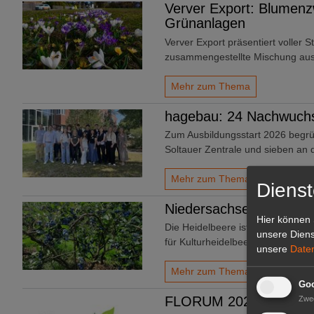
Verver Export: Blumenz
Grünanlagen
Verver Export präsentiert voller S
zusammengestellte Mischung au
Mehr zum Thema
hagebau: 24 Nachwuchs
Zum Ausbildungsstart 2026 begrü
Soltauer Zentrale und sieben an
Mehr zum Thema
Dienst
Niedersachsen: Liebling
Hier können 
Die Heidelbeere ist und bleibt di
unsere Diens
für Kulturheidelbeeren ist in den
unsere
Date
Mehr zum Thema
Goo
FLORUM 2026: 27 Facha
Zwe