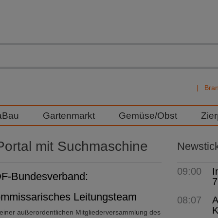
Bra
aBau
Gartenmarkt
Gemüse/Obst
Zie
ortal mit Suchmaschine
Newstic
09:00
I
F-Bundesverband:
7
mmissarisches Leitungsteam
08:07
A
K
 einer außerordentlichen Mitgliederversammlung des