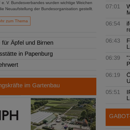
 e. V. Bundesverbandes wurden wichtige Weichen
07:01
W
die Neuaufstellung der Bundesorganisation gestellt.
M
hr zum Thema
06:54
i
r
06:43
F
r Äpfel und Birnen
L
stätte in Papenburg
06:39
"
P
ehrwert
06:19
Ö
gskräfte im Gartenbau
05:51
I
L
GABOT-N