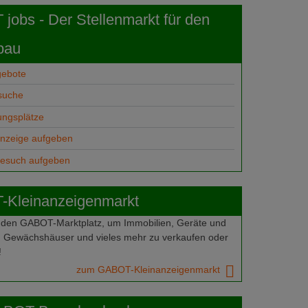
obs - Der Stellenmarkt für den
bau
gebote
suche
ungsplätze
anzeige aufgeben
gesuch aufgeben
Kleinanzeigenmarkt
 den GABOT-Marktplatz, um Immobilien, Geräte und
 Gewächshäuser und vieles mehr zu verkaufen oder
!
zum GABOT-Kleinanzeigenmarkt