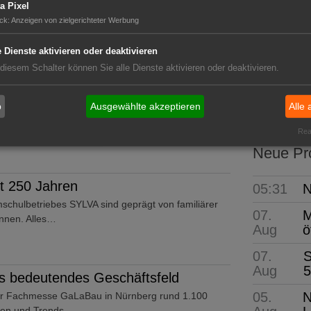
einzige Veranstaltung der Branche eine Kombination
a Pixel
ungen,…
ck
:
Anzeigen von zielgerichteter Werbung
e Dienste aktivieren oder deaktivieren
 diesem Schalter können Sie alle Dienste aktivieren oder deaktivieren.
GABOT 
: Erneut mit Assekurata-Reating A++
Die wi
b
Ausgewählte akzeptieren
Alle 
 behält ihr Top-Rating A++ von der unabhängigen
Real
Neue Pro
t 250 Jahren
05:31
N
schulbetriebes SYLVA sind geprägt von familiärer
07.
M
nnen. Alles…
Aug
ö
07.
S
Aug
5
 bedeutendes Geschäftsfeld
05.
N
er Fachmesse GaLaBau in Nürnberg rund 1.100
iten und Trends…