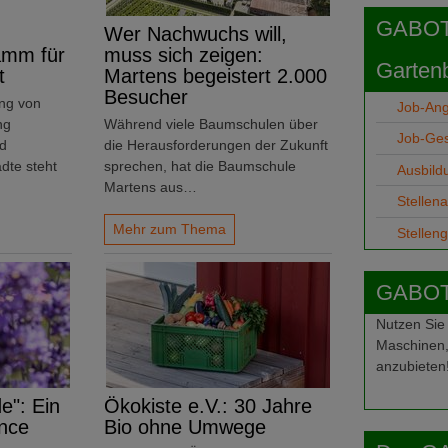
GABOT j
Wer Nachwuchs will,
amm für
muss sich zeigen:
Garten
t
Martens begeistert 2.000
Besucher
ng von
Job-An
ng
Während viele Baumschulen über
Job-Ge
nd
die Herausforderungen der Zukunft
dte steht
sprechen, hat die Baumschule
Ausbild
Martens aus…
Stellen
Mehr zum Thema
Stellen
GABOT-
Nutzen Sie
Maschinen,
anzubieten
e": Ein
Ökokiste e.V.: 30 Jahre
nce
Bio ohne Umwege