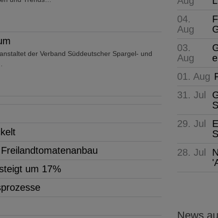
Aug
L
04.
F
Aug
G
rum
03.
G
nstaltet der Verband Süddeutscher Spargel- und
Aug
e
…
01. Aug
31. Jul
G
S
29. Jul
E
kelt
S
m Freilandtomatenanbau
28. Jul
N
'
 steigt um 17%
tsprozesse
News aus