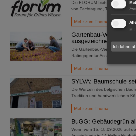
Die FLORUM bietet seit 2017 als 
Met
von Fachtagung, Technikvorführ
Zwe
Mehr zum Thema
All
Mit
Gartenbau-Versicherung
ausgezeichnet
Ich lehne a
Die Gartenbau-Versicherung VVaG
Ratingagentur Assekurata.
Mehr zum Thema
SYLVA: Baumschule sei
Die Wurzeln des belgischen Baum
Tradition und handwerklichem Kö
Mehr zum Thema
BuGG: Gebäudegrün als
Wenn vom 15.-18.09.2026 auf d
Ausstellende in 14 Hallen Neuhe