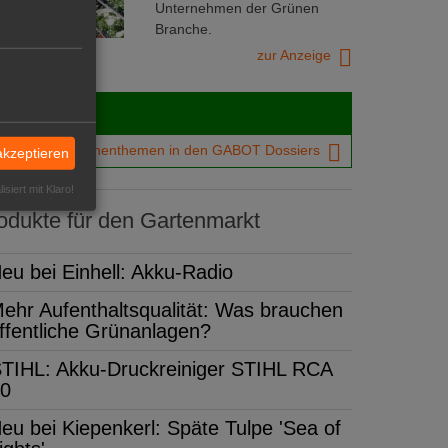
Unternehmen der Grünen
Branche.
zur Anzeige
Dossiers
chtigsten Branchenthemen in den GABOT Dossiers
akzeptieren
isiert mit Klaro!
dukte für den Gartenmarkt
eu bei Einhell: Akku-Radio
ehr Aufenthaltsqualität: Was brauchen
ffentliche Grünanlagen?
TIHL: Akku-Druckreiniger STIHL RCA
0
eu bei Kiepenkerl: Späte Tulpe 'Sea of