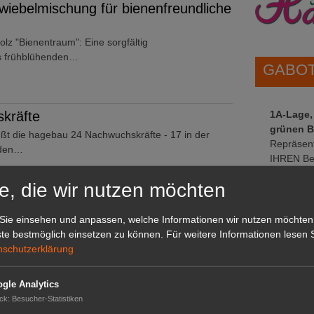
wiebelmischung für bienenfreundliche
tolz "Bienentraum": Eine sorgfältig
s frühblühenden…
GABOT 
kräfte
1A-Lage,
grünen B
ßt die hagebau 24 Nachwuchskräfte - 17 in der
Repräsent
 den…
IHREN Be
e, die wir nutzen möchten
sbeere ist die Heidelbeere
GABOT 
Sie einsehen und anpassen, welche Informationen wir nutzen möchten
e Lieblingsbeere der Niedersachsen. Die Anbaufläche
te bestmöglich einsetzen zu können.
Für weitere Informationen lesen S
…
nschutzerklärung
gle Analytics
ussteller
ck
:
Besucher-Statistiken