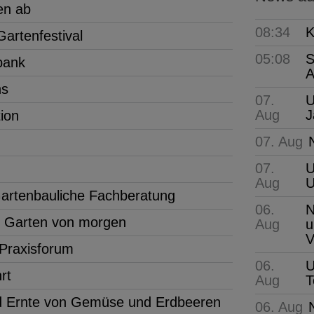
en ab
08:34
K
artenfestival
05:08
S
bank
A
ns
07.
U
Aug
J
tion
07. Aug
07.
U
Aug
 Gartenbauliche Fachberatung
06.
N
n Garten von morgen
Aug
u
V
Praxisforum
06.
U
rt
Aug
T
 Ernte von Gemüse und Erdbeeren
06. Aug