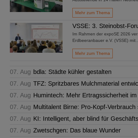
Mehr zum Thema
VSSE: 3. Steinobst-Fo
Im Rahmen der expoSE 2026 vera
Erdbeeranbauer e.V. (VSSE) mit
Mehr zum Thema
07. Aug
bdla: Städte kühler gestalten
07. Aug
TFZ: Spritzbares Mulchmaterial entwic
07. Aug
Humintech: Mehr Ertragssicherheit i
07. Aug
Multitalent Birne: Pro-Kopf-Verbrauch
07. Aug
KI: Intelligent, aber blind für Geschäf
07. Aug
Zwetschgen: Das blaue Wunder