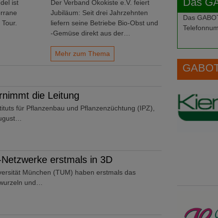
Das G
del ist
Der Verband Ökokiste e.V. feiert
errane
Jubiläum: Seit drei Jahrzehnten
Das GABOT-
 Tour.
liefern seine Betriebe Bio-Obst und
Telefonnum
-Gemüse direkt aus der…
Mehr zum Thema
GABOT 
rnimmt die Leitung
stituts für Pflanzenbau und Pflanzenzüchtung (IPZ),
 August…
-Netzwerke erstmals in 3D
versität München (TUM) haben erstmals das
nwurzeln und…