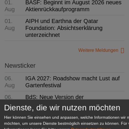
01.
BASF: Beginnt im August 2026 neues
Aug
Aktienrückkaufprogramm
01.
AIPH und Earthna der Qatar
Aug
Foundation: Absichtserklärung
unterzeichnet
Weitere Meldungen
Newsticker
06.
IGA 2027: Roadshow macht Lust auf
Aug
Gartenfestival
06.
BdS: Neue Version der
Aug
Staudendatenbank
Dienste, die wir nutzen möchten
06.
BfR, MRI und BZfE: Aus drei mach
Hier können Sie einsehen und anpassen, welche Informationen wir 
Aug
eins
möchten, um unsere Dienste bestmöglich einsetzen zu können.
Für 