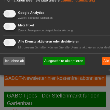
Informationen lesen Sie bitte unsere
Datenschutzerklärung
06.
Philadelphia: 55. Fleuroselect-
Aug
Convention
Google Analytics
Zweck
:
Besucher-Statistiken
06. Aug
Javo: Stellt Javo Orange vor
Meta Pixel
06. Aug
PKM: Ein neues Kapitel beginnt
Zweck
:
Anzeigen von zielgerichteter Werbung
06.
Gramoflor: Isabell Brügger verstärkt
Alle Dienste aktivieren oder deaktivieren
Aug
Gartenbauliche Fachberatung
Mit diesem Schalter können Sie alle Dienste aktivieren oder deak
06.
Baumschule Martens: Struktur für
Ich lehne ab
Ausgewählte akzeptieren
Alle
Aug
den Garten von morgen
Rea
GABOT-Newsletter hier kostenfrei abonnieren!
GABOT jobs - Der Stellenmarkt für den
Gartenbau