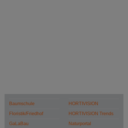
Baumschule
HORTIVISION
Floristik/Friedhof
HORTIVISION Trends
GaLaBau
Naturportal