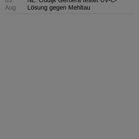
03.
NL: Oudijk Gerbera testet UV-C-
Aug
Lösung gegen Mehltau