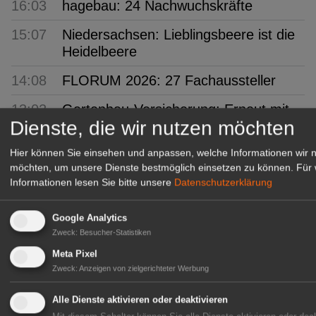
16:03
hagebau: 24 Nachwuchskräfte
15:07
Niedersachsen: Lieblingsbeere ist die
Heidelbeere
14:08
FLORUM 2026: 27 Fachaussteller
13:02
Gartenbau-Versicherung: Erneut mit
Dienste, die wir nutzen möchten
Assekurata-Reating A++
ausgezeichnet
Hier können Sie einsehen und anpassen, welche Informationen wir 
möchten, um unsere Dienste bestmöglich einsetzen zu können.
Für 
12:05
SYLVA: Baumschule seit 250 Jahren
Informationen lesen Sie bitte unsere
Datenschutzerklärung
11:04
BuGG: Gebäudegrün als
bedeutendes Geschäftsfeld
Google Analytics
Zweck
:
Besucher-Statistiken
10:06
VSSE: 3. Steinobst-Forum
Meta Pixel
Zweck
:
Anzeigen von zielgerichteter Werbung
09:57
PROGNOSFRUIT 2026: EU-
Prognose für Äpfel und Birnen
Alle Dienste aktivieren oder deaktivieren