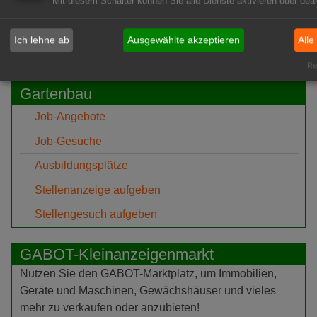
Mit diesem Schalter können Sie alle Dienste aktivieren oder deak
GABOT-Newsletter hier kostenfrei abonnieren!
Ich lehne ab
Ausgewählte akzeptieren
Alle
Rea
GABOT jobs - Der Stellenmarkt für den
Gartenbau
Job-Angebote
Job-Gesuche
Ausbildungsplätze
Stellenanzeige aufgeben
Stellengesuch aufgeben
GABOT-Kleinanzeigenmarkt
Nutzen Sie den GABOT-Marktplatz, um Immobilien,
Geräte und Maschinen, Gewächshäuser und vieles
mehr zu verkaufen oder anzubieten!