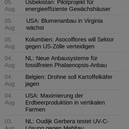
05.
Usbekistan: Pilotprojekt für
Aug
energieeffiziente Gewächshäuser
05.
USA: Blumenanbau in Virginia
Aug
wächst
05.
Kolumbien: Asocolflores will Sektor
Aug
gegen US-Zölle verteidigen
04.
NL: Neue Anbausysteme für
Aug
fossilfreien Phalaenopsis-Anbau
04.
Belgien: Drohne soll Kartoffelkäfer
Aug
jagen
04.
USA: Maximierung der
Aug
Erdbeerproduktion in vertikalen
Farmen
03.
NL: Oudijk Gerbera testet UV-C-
Aug
Lösung gegen Mehltau