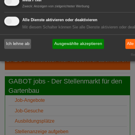
Meta Pixel
Umwege
Zweck
:
Anzeigen von zielgerichteter Werbung
05:51
IPZ: Robert Knöferl übernimmt die
Alle Dienste aktivieren oder deaktivieren
Leitung
Mit diesem Schalter können Sie alle Dienste aktivieren oder deak
05:05
TUM: Unterirdische Pilz-Netzwerke
erstmals in 3D
Ich lehne ab
Ausgewählte akzeptieren
Alle
Rea
GABOT-Newsletter hier kostenfrei abonnieren!
GABOT jobs - Der Stellenmarkt für den
Gartenbau
Job-Angebote
Job-Gesuche
Ausbildungsplätze
Stellenanzeige aufgeben