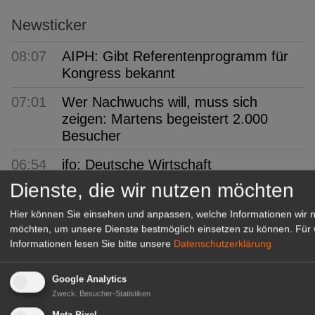
Newsticker
08:07
AIPH: Gibt Referentenprogramm für
Kongress bekannt
07:01
Wer Nachwuchs will, muss sich
zeigen: Martens begeistert 2.000
Besucher
06:54
ifo: Deutsche Wirtschaft
überraschend robust
Dienste, die wir nutzen möchten
06:43
FDF-Bundesverband:
Hier können Sie einsehen und anpassen, welche Informationen wir 
Kommissarisches Leitungsteam
möchten, um unsere Dienste bestmöglich einsetzen zu können.
Für 
Informationen lesen Sie bitte unsere
Datenschutzerklärung
06:39
"1000 gute Gründe": Ein Hauch von
Provence
Google Analytics
Zweck
:
Besucher-Statistiken
06:19
Ökokiste e.V.: 30 Jahre Bio ohne