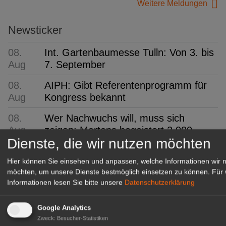
Weitere Meldungen
Newsticker
08.
Int. Gartenbaumesse Tulln: Von 3. bis
Aug
7. September
08.
AIPH: Gibt Referentenprogramm für
Aug
Kongress bekannt
08.
Wer Nachwuchs will, muss sich
Aug
zeigen: Martens begeistert 2.000
Dienste, die wir nutzen möchten
Besucher
Hier können Sie einsehen und anpassen, welche Informationen wir 
08.
ifo: Deutsche Wirtschaft
möchten, um unsere Dienste bestmöglich einsetzen zu können.
Für 
Aug
überraschend robust
Informationen lesen Sie bitte unsere
Datenschutzerklärung
08.
FDF-Bundesverband:
Aug
Kommissarisches Leitungsteam
Google Analytics
Zweck
:
Besucher-Statistiken