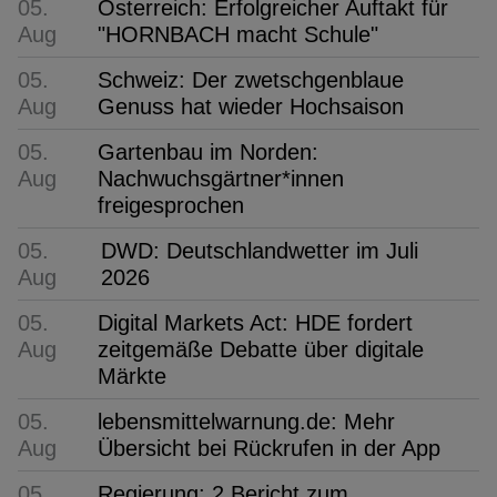
05.
Österreich: Erfolgreicher Auftakt für
Aug
"HORNBACH macht Schule"
05.
Schweiz: Der zwetschgenblaue
Aug
Genuss hat wieder Hochsaison
05.
Gartenbau im Norden:
Aug
Nachwuchsgärtner*innen
freigesprochen
05.
DWD: Deutschlandwetter im Juli
Aug
2026
05.
Digital Markets Act: HDE fordert
Aug
zeitgemäße Debatte über digitale
Märkte
05.
lebensmittelwarnung.de: Mehr
Aug
Übersicht bei Rückrufen in der App
05.
Regierung: 2 Bericht zum