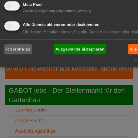
08.
"1000 gute Gründe": Ein Hauch von
Meta Pixel
Aug
Provence
Zweck
:
Anzeigen von zielgerichteter Werbung
08.
Ökokiste e.V.: 30 Jahre Bio ohne
Alle Dienste aktivieren oder deaktivieren
Aug
Umwege
Mit diesem Schalter können Sie alle Dienste aktivieren oder deak
08.
IPZ: Robert Knöferl übernimmt die
Aug
Leitung
Ich lehne ab
Ausgewählte akzeptieren
Alle
Rea
GABOT-Newsletter hier kostenfrei abonnieren!
GABOT jobs - Der Stellenmarkt für den
Gartenbau
Job-Angebote
Job-Gesuche
Ausbildungsplätze