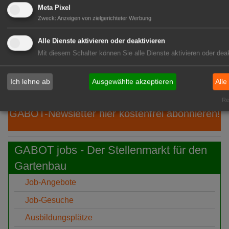
08.
"1000 gute Gründe": Ein Hauch von
Meta Pixel
Aug
Provence
Zweck
:
Anzeigen von zielgerichteter Werbung
08.
Ökokiste e.V.: 30 Jahre Bio ohne
Alle Dienste aktivieren oder deaktivieren
Aug
Umwege
Mit diesem Schalter können Sie alle Dienste aktivieren oder deak
08.
IPZ: Robert Knöferl übernimmt die
Aug
Leitung
Ich lehne ab
Ausgewählte akzeptieren
Alle
Rea
GABOT-Newsletter hier kostenfrei abonnieren!
GABOT jobs - Der Stellenmarkt für den
Gartenbau
Job-Angebote
Job-Gesuche
Ausbildungsplätze