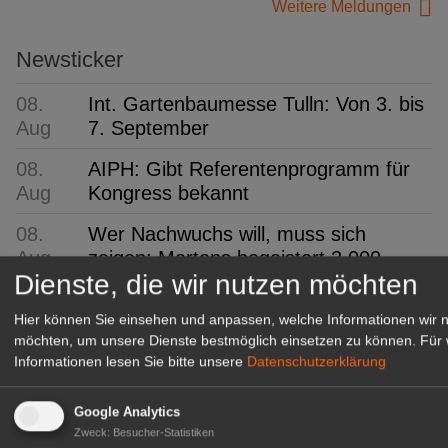
Weitere Meldungen
Newsticker
08.
Int. Gartenbaumesse Tulln: Von 3. bis
Aug
7. September
08.
AIPH: Gibt Referentenprogramm für
Aug
Kongress bekannt
08.
Wer Nachwuchs will, muss sich
Aug
zeigen: Martens begeistert 2.000
Dienste, die wir nutzen möchten
Besucher
Hier können Sie einsehen und anpassen, welche Informationen wir 
08.
ifo: Deutsche Wirtschaft
möchten, um unsere Dienste bestmöglich einsetzen zu können.
Für 
Aug
überraschend robust
Informationen lesen Sie bitte unsere
Datenschutzerklärung
08.
FDF-Bundesverband:
Aug
Kommissarisches Leitungsteam
Google Analytics
Zweck
:
Besucher-Statistiken