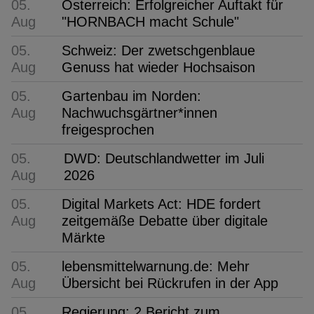
05.
Österreich: Erfolgreicher Auftakt für
Aug
"HORNBACH macht Schule"
05.
Schweiz: Der zwetschgenblaue
Aug
Genuss hat wieder Hochsaison
05.
Gartenbau im Norden:
Aug
Nachwuchsgärtner*innen
freigesprochen
05.
DWD: Deutschlandwetter im Juli
Aug
2026
05.
Digital Markets Act: HDE fordert
Aug
zeitgemäße Debatte über digitale
Märkte
05.
lebensmittelwarnung.de: Mehr
Aug
Übersicht bei Rückrufen in der App
05.
Regierung: 2 Bericht zum